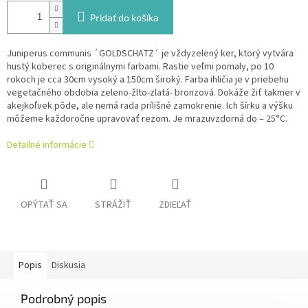
Pridať do košíka
Juniperus communis ´GOLDSCHATZ´ je vždyzelený ker, ktorý vytvára
hustý koberec s originálnymi farbami. Rastie veľmi pomaly, po 10
rokoch je cca 30cm vysoký a 150cm široký.
Farba ihličia je v priebehu
vegetačného obdobia zeleno-žlto-zlatá- bronzová. Dokáže žiť takmer v
akejkoľvek pôde, ale nemá rada prílišné zamokrenie.
Ich šírku a výšku
môžeme každoročne upravovať rezom. Je mrazuvzdorná do – 25°C.
Detailné informácie
OPÝTAŤ SA
STRÁŽIŤ
ZDIEĽAŤ
Popis
Diskusia
Podrobný popis