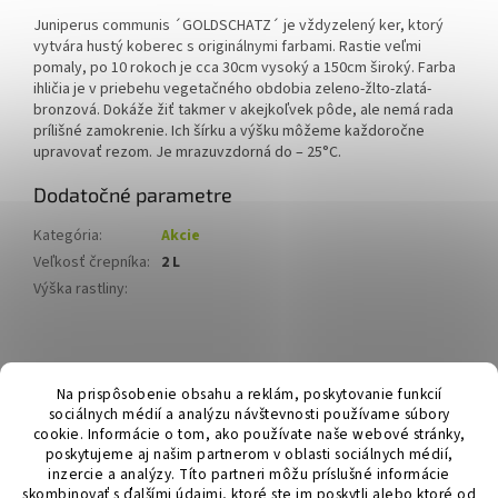
Juniperus communis ´GOLDSCHATZ´ je vždyzelený ker, ktorý
vytvára hustý koberec s originálnymi farbami. Rastie veľmi
pomaly, po 10 rokoch je cca 30cm vysoký a 150cm široký.
Farba
ihličia je v priebehu vegetačného obdobia zeleno-žlto-zlatá-
bronzová. Dokáže žiť takmer v akejkoľvek pôde, ale nemá rada
prílišné zamokrenie.
Ich šírku a výšku môžeme každoročne
upravovať rezom. Je mrazuvzdorná do – 25°C.
Dodatočné parametre
Kategória
:
Akcie
Veľkosť črepníka
:
2 L
Výška rastliny
:
Z
á
Hurmikaki.com
Na prispôsobenie obsahu a reklám, poskytovanie funkcií
p
sociálnych médií a analýzu návštevnosti používame súbory
ä
cookie. Informácie o tom, ako používate naše webové stránky,
t
poskytujeme aj našim partnerom v oblasti sociálnych médií,
i
inzercie a analýzy. Títo partneri môžu príslušné informácie
skombinovať s ďalšími údajmi, ktoré ste im poskytli alebo ktoré od