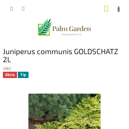
Prejsť
NÁKUP
na
obsah
KOŠÍK
Juniperus communis GOLDSCHATZ
2L
3983
Akcia
Tip