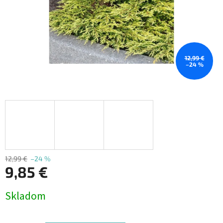
12,99 €
–24 %
12,99 €
–24 %
9,85 €
Jednotková
Skladom
cena: