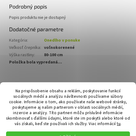
Podrobný popis
Popis produktu nie je dostupný
Dodatočné parametre
Kategória
:
Onedlho v ponuke
Veľkosť črepníka
:
voľnokorenené
Výška rastliny
:
80-100 cm
Položka bola vypredaná…
Z
á
Hurmikaki.com
Na prispôsobenie obsahu a reklám, poskytovanie funkcií
p
sociálnych médií a analýzu návštevnosti používame súbory
ä
cookie. Informácie o tom, ako používate naše webové stránky,
t
poskytujeme aj našim partnerom v oblasti sociálnych médií,
i
inzercie a analýzy. Títo partneri môžu príslušné informácie
skombinovať s ďalšími údajmi, ktoré ste im poskytli alebo ktoré od
e
vás získali, keď ste používali ich služby.
Viac informácií
tu
.
Vytvoril Shoptet