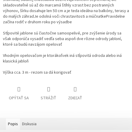
skladovateľné sú až do marcamá štíhly vzrast bez postranných
výhonov, šírku dosahuje len 50 cm a je teda ideálna na balkóny, terasy a
do malých záhradJe odolná voči chrastavitosti a múčnatkePravidelne
začína rodiť v druhom roku po výsadbe
Stĺpovité jablone sú čiastočne samoopelivé, pre zvýšenie úrody sa
však odporúča vysadiť vedľa seba aspoň dve rôzne odrody jabloní,
ktoré sa budú navzájom opelovať
Vhodným opelovačom je ktorákoľvek iná stĺpovitá odroda alebo iná
klasická jabloň
Výška cca. 3 m - rezom sa dá korigovať
OPÝTAŤ SA
STRÁŽIŤ
ZDIEĽAŤ
Popis
Diskusia