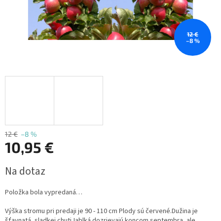
12 €
–8 %
12 €
–8 %
10,95 €
Jednotková
Na dotaz
cena:
Položka bola vypredaná…
Výška stromu pri predaji je 90 - 110 cm Plody sú červené.Dužina je
šťavnatá, sladkej chutiJablká dozrievajú koncom septembra, ale