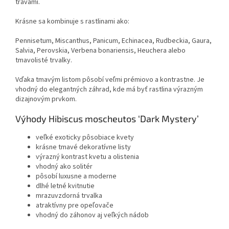
trávami.
Krásne sa kombinuje s rastlinami ako:
Pennisetum, Miscanthus, Panicum, Echinacea, Rudbeckia, Gaura,
Salvia, Perovskia, Verbena bonariensis, Heuchera alebo
tmavolisté trvalky.
Vďaka tmavým listom pôsobí veľmi prémiovo a kontrastne. Je
vhodný do elegantných záhrad, kde má byť rastlina výrazným
dizajnovým prvkom.
Výhody Hibiscus moscheutos ‘Dark Mystery’
veľké exoticky pôsobiace kvety
krásne tmavé dekoratívne listy
výrazný kontrast kvetu a olistenia
vhodný ako solitér
pôsobí luxusne a moderne
dlhé letné kvitnutie
mrazuvzdorná trvalka
atraktívny pre opeľovače
vhodný do záhonov aj veľkých nádob