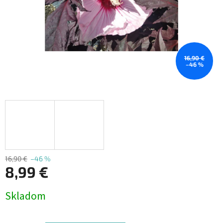
16,90 €
–46 %
16,90 €
–46 %
8,99 €
Jednotková
Skladom
cena: