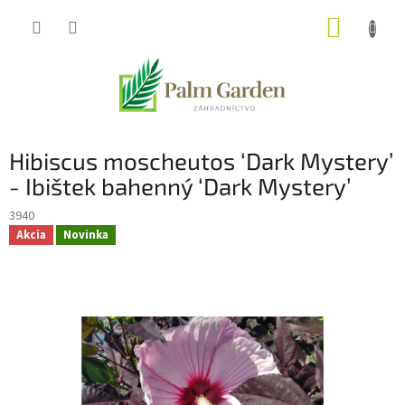
Prejsť
NÁKUP
na
obsah
KOŠÍK
Hibiscus moscheutos ‘Dark Mystery’
- Ibištek bahenný ‘Dark Mystery’
3940
Akcia
Novinka