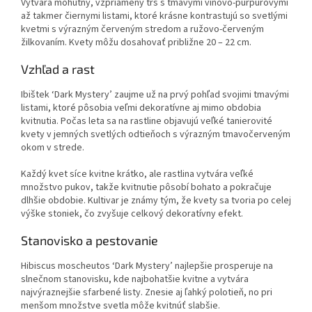
Vytvára mohutný, vzpriamený trs s tmavými vínovo-purpurovými
až takmer čiernymi listami, ktoré krásne kontrastujú so svetlými
kvetmi s výrazným červeným stredom a ružovo-červeným
žilkovaním. Kvety môžu dosahovať približne 20 – 22 cm.
Vzhľad a rast
Ibištek ‘Dark Mystery’ zaujme už na prvý pohľad svojimi tmavými
listami, ktoré pôsobia veľmi dekoratívne aj mimo obdobia
kvitnutia. Počas leta sa na rastline objavujú veľké tanierovité
kvety v jemných svetlých odtieňoch s výrazným tmavočerveným
okom v strede.
Každý kvet síce kvitne krátko, ale rastlina vytvára veľké
množstvo pukov, takže kvitnutie pôsobí bohato a pokračuje
dlhšie obdobie. Kultivar je známy tým, že kvety sa tvoria po celej
výške stoniek, čo zvyšuje celkový dekoratívny efekt.
Stanovisko a pestovanie
Hibiscus moscheutos ‘Dark Mystery’ najlepšie prosperuje na
slnečnom stanovisku, kde najbohatšie kvitne a vytvára
najvýraznejšie sfarbené listy. Znesie aj ľahký polotieň, no pri
menšom množstve svetla môže kvitnúť slabšie.