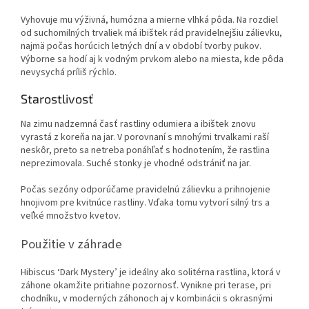
Vyhovuje mu výživná, humózna a mierne vlhká pôda. Na rozdiel
od suchomilných trvaliek má ibištek rád pravidelnejšiu zálievku,
najmä počas horúcich letných dní a v období tvorby pukov.
Výborne sa hodí aj k vodným prvkom alebo na miesta, kde pôda
nevysychá príliš rýchlo.
Starostlivosť
Na zimu nadzemná časť rastliny odumiera a ibištek znovu
vyrastá z koreňa na jar. V porovnaní s mnohými trvalkami raší
neskôr, preto sa netreba ponáhľať s hodnotením, že rastlina
neprezimovala. Suché stonky je vhodné odstrániť na jar.
Počas sezóny odporúčame pravidelnú zálievku a prihnojenie
hnojivom pre kvitnúce rastliny. Vďaka tomu vytvorí silný trs a
veľké množstvo kvetov.
Použitie v záhrade
Hibiscus ‘Dark Mystery’ je ideálny ako solitérna rastlina, ktorá v
záhone okamžite pritiahne pozornosť. Vynikne pri terase, pri
chodníku, v moderných záhonoch aj v kombinácii s okrasnými