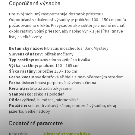
Odporúčaná výsadba
Pre svoj mohutný rast potrebuje dostatok priestoru.
Odporúčaná vzdialenosť výsadby je približne 100 – 150 cm podľa
požadovaného efektu. Pri výsadbe ako solitér je vhodné nechať
okolo rastliny voľný priestor, aby naplno vynikla jej šírka, tmavé
listy a veľké kvety.
Botanický názov:
Hibiscus moscheutos ‘Dark Mystery’
Slovenský názov:
Ibištek močiarny
Typ rastliny:
mrazuvzdorná kvitnúca trvalka
Výška rastliny:
približne 150 – 165 cm
Šírka rastliny:
približne 150 – 165 cm
Farba kvetu:
svetloružová až biela s tmavočerveným stredom
Farba listov:
tmavá purpurová až vínovo-čierna
Kvitnutie:
leto až začiatok jesene
Stanovisko:
slnko až polotieň
Pôda:
výživná, humózna, mierne vlhká
Použitie:
solitér, trvalkový záhon, moderná výsadba, okraj
jazierka, veľké nádoby
Dodatočné parametre
Kategória
:
Okrasné stromy a kríky