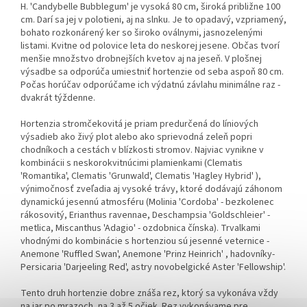
H. 'Candybelle Bubblegum' je vysoká 80 cm, široká približne 100
cm. Darí sa jej v polotieni, aj na slnku. Je to opadavý, vzpriamený,
bohato rozkonárený ker so široko oválnymi, jasnozelenými
listami. Kvitne od polovice leta do neskorej jesene. Občas tvorí
menšie množstvo drobnejších kvetov aj na jeseň. V plošnej
výsadbe sa odporúča umiestniť hortenzie od seba aspoň 80 cm.
Počas horúčav odporúčame ich výdatnú závlahu minimálne raz -
dvakrát týždenne.
Hortenzia stromčekovitá je priam predurčená do líniových
výsadieb ako živý plot alebo ako sprievodná zeleň popri
chodníkoch a cestách v blízkosti stromov. Najviac vynikne v
kombinácii s neskorokvitnúcimi plamienkami (Clematis
'Romantika', Clematis 'Grunwald', Clematis 'Hagley Hybrid' ),
výnimočnosť zveľadia aj vysoké trávy, ktoré dodávajú záhonom
dynamickú jesennú atmosféru (Molinia 'Cordoba' - bezkolenec
rákosovitý, Erianthus ravennae, Deschampsia 'Goldschleier' -
metlica, Miscanthus 'Adagio' - ozdobnica čínska). Trvalkami
vhodnými do kombinácie s hortenziou sú jesenné veternice -
Anemone 'Ruffled Swan', Anemone 'Prinz Heinrich' , hadovníky-
Persicaria 'Darjeeling Red', astry novobelgické Aster 'Fellowship'.
Tento druh hortenzie dobre znáša rez, ktorý sa vykonáva vždy
na jar po mrazoch, na 3 až 5 očiek. Rez vykonávame pre