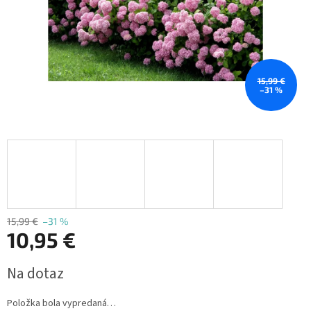
15,99 €
–31 %
15,99 €
–31 %
10,95 €
Jednotková
Na dotaz
cena:
Položka bola vypredaná…