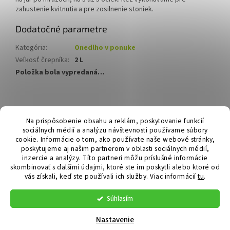
zahustenie kvitnutia a pre zosilnenie stoniek.
Dodatočné parametre
Kategória
:
Onedlho v ponuke
Veľkosť črepníka
:
2 L
Položka bola vypredaná…
Z
á
Hurmikaki.com
Na prispôsobenie obsahu a reklám, poskytovanie funkcií
p
sociálnych médií a analýzu návštevnosti používame súbory
ä
cookie. Informácie o tom, ako používate naše webové stránky,
t
poskytujeme aj našim partnerom v oblasti sociálnych médií,
i
inzercie a analýzy. Títo partneri môžu príslušné informácie
skombinovať s ďalšími údajmi, ktoré ste im poskytli alebo ktoré od
e
vás získali, keď ste používali ich služby.
Viac informácií
tu
.
Vytvoril Shoptet
Súhlasím
Copyright 2026
Hurmikaki.com
. Všetky práva vyhradené.
Nastavenie