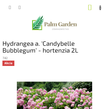
Prejsť
NÁKUP
na
obsah
KOŠÍK
Hydrangea a. 'Candybelle
Bubblegum' - hortenzia 2L
742
Akcia