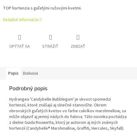
TOP hortenzia s guľatými ružovými kvetmi.
Detailné informácie
OPÝTAŤ SA
STRÁŽIŤ
ZDIEĽAŤ
Popis
Diskusia
Podrobný popis
Hydrangea 'Candybelle Bubblegum' je skvost spomedzi
hortenzií, ktoré znášajú aj slnečné stanovište. Okrem
obrovských guľatých kvetov vo farbe cukríkov marshmellow, sa
môže objaviť aj jemný nádych do fialova. Táto novinka pochádza
z dielne Guida Rouwetta, ktorý je autorom aj iných známych
hortenzií (Candybelle® Marshmallow, Graffiti, Hercules, Skyfall).