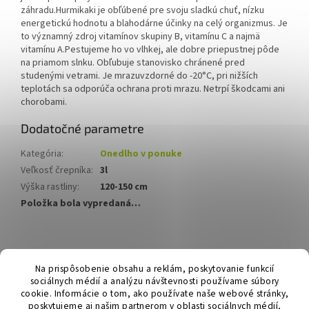
záhradu.
Hurmikaki je obľúbené pre svoju sladkú chuť, nízku
energetickú hodnotu a blahodárne účinky na celý organizmus. Je
to významný zdroj vitamínov skupiny B, vitamínu C a najmä
vitamínu A.Pestujeme ho vo vlhkej, ale dobre priepustnej pôde
na priamom slnku. Obľubuje stanovisko chránené pred
studenými vetrami. Je mrazuvzdorné do -20°C, pri nižších
teplotách sa odporúča ochrana proti mrazu. Netrpí škodcami ani
chorobami.
Dodatočné parametre
Kategória
:
Onedlho v ponuke
Veľkosť črepníka
:
3l
Výška rastliny
:
120-150 cm
Položka bola vypredaná…
Z
á
Hurmikaki.com
Na prispôsobenie obsahu a reklám, poskytovanie funkcií
p
sociálnych médií a analýzu návštevnosti používame súbory
ä
cookie. Informácie o tom, ako používate naše webové stránky,
t
poskytujeme aj našim partnerom v oblasti sociálnych médií,