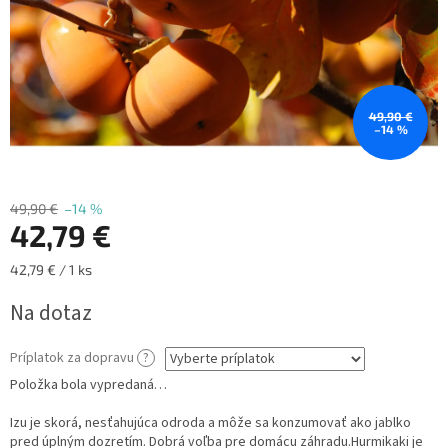
49,90 €
–14 %
49,90 €
–14 %
42,79 €
Jednotková
42,79 € / 1 ks
cena:
Na dotaz
Príplatok za dopravu
?
Položka bola vypredaná…
Izu je skorá, nesťahujúca odroda a môže sa konzumovať ako jablko
pred úplným dozretím.
Dobrá voľba pre domácu záhradu.
Hurmikaki je