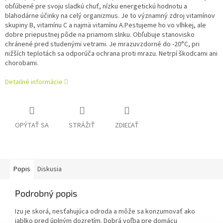
obľúbené pre svoju sladkú chuť, nízku energetickú hodnotu a
blahodárne účinky na celý organizmus. Je to významný zdroj vitamínov
skupiny B, vitamínu C a najmä vitamínu A.Pestujeme ho vo vlhkej, ale
dobre priepustnej pôde na priamom slnku. Obľubuje stanovisko
chránené pred studenými vetrami. Je mrazuvzdorné do -20°C, pri
nižších teplotách sa odporúča ochrana proti mrazu. Netrpí škodcami ani
chorobami.
Detailné informácie
OPÝTAŤ SA
STRÁŽIŤ
ZDIEĽAŤ
Popis
Diskusia
Podrobný popis
Izu je skorá, nesťahujúca odroda a môže sa konzumovať ako
jablko pred úplným dozretím.
Dobrá voľba pre domácu