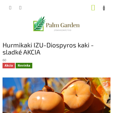
Prejsť
NÁKUP
na
obsah
KOŠÍK
Hurmikaki IZU-Diospyros kaki -
sladké AKCIA
60
Akcia
Novinka