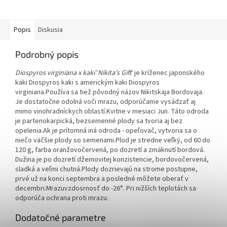
Popis
Diskusia
Podrobný popis
Diospyros virginiana x kaki
'
Nikita's Gift
' je kríženec japonského
kaki Diospyros kaki s americkým kaki Diospyros
virginiana.
Používa sa tiež pôvodný názov Nikitskaja Bordovaja.
Je dostatočne odolná voči mrazu, odporúčame vysádzať aj
mimo vinohradníckych oblastí.
Kvitne v mesiaci Jun. Táto odroda
je partenokarpická, bezsemenné plody sa tvoria aj bez
opelenia.
Ak je prítomná iná odroda - opeľovač, vytvoria sa o
niečo väčšie plody so semenami.
Plod je stredne veľký, od 60 do
120 g, farba oranžovočervená, po dozretí a zmäknutí bordová.
Dužina je po dozretí džemovitej konzistencie, bordovočervená,
sladká a veľmi chutná.
Plody dozrievajú na strome postupne,
prvé už na konci septembra a posledné môžete oberať v
decembri.Mrazuvzdosrnosť do -26°. Pri nižších teplotách sa
odporúča ochrana proti mrazu.
Dodatočné parametre