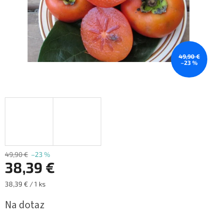
49,90 €
–23 %
49,90 €
–23 %
38,39 €
Jednotková
38,39 € / 1 ks
cena:
Na dotaz