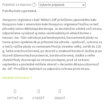
Príplatok za dopravu
?
Položka bola vypredaná…
Diospyros virginiana x kaki
'
Nikita's Gift
' je kríženec japonského kaki
Diospyros kaki s americkým kaki Diospyros virginiana.
Používa sa tiež
pôvodný názov Nikitskaja Bordovaja. Je dostatočne odolná voči mrazu,
odporúčame vysádzať aj mimo vinohradníckych oblastí.
Kvitne v
mesiaci Jun. Táto odroda je partenokarpická, bezsemenné plody sa
tvoria aj bez opelenia.
Ak je prítomná iná odroda - opeľovač, vytvoria sa
o niečo väčšie plody so semenami.
Plod je stredne veľký, od 60 do 120
g, farba oranžovočervená, po dozretí a zmäknutí bordová. Dužina je po
dozretí džemovitej konzistencie, bordovočervená, sladká a veľmi
chutná.
Plody dozrievajú na strome postupne, prvé už na konci
septembra a posledné môžete oberať v decembri.Mrazuvzdosrnosť
do -26°. Pri nižších teplotách sa odporúča ochrana proti mrazu.
Detailné informácie
OPÝTAŤ SA
STRÁŽIŤ
ZDIEĽAŤ