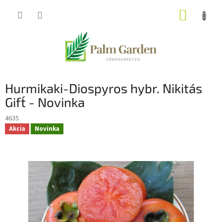
Prejsť
NÁKUP
na
obsah
KOŠÍK
Hurmikaki-Diospyros hybr. ´Nikita´s
Gift´ - Novinka
4635
Akcia
Novinka