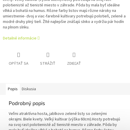
polotienisté až tienisté miesto v záhrade. Pôda by mala byť ideálne
vlhká a bohatá na humus. Rôzne farby listov majú rôzne nároky na
umiestnenie- dvoj a viac-farebné kultivary potrebujú polotieň, zelené a
modré druhy plný tieň. Žlté najlepšie znášajú slnko a vydržia pár hodín
na plnom slnku.
Detailné informácie
OPÝTAŤ SA
STRÁŽIŤ
ZDIEĽAŤ
Popis
Diskusia
Podrobný popis
Veľmi atraktívna hosta
,
jablkovo zelené listy so zelenými
okrajmi
.
Biele kvety. Veľký kultivar (výška 60cm).Hosty potrebujú
na svoj rast polotienisté až tienisté miesto v záhrade. Pôda by