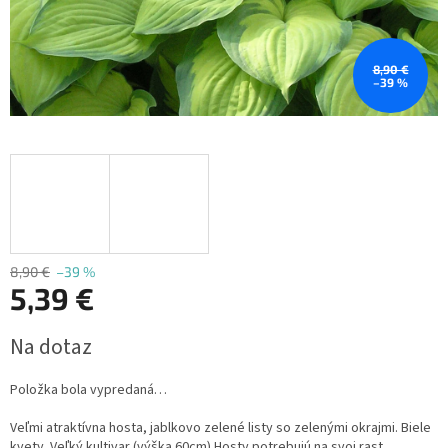
8,90 €
–39 %
8,90 €
–39 %
5,39 €
Jednotková
Na dotaz
cena:
Položka bola vypredaná…
Veľmi atraktívna hosta
,
jablkovo zelené listy so zelenými okrajmi
.
Biele
kvety. Veľký kultivar (výška 60cm).Hosty potrebujú na svoj rast