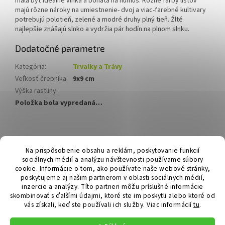
mala byť ideálne vlhká a bohatá na humus. Rôzne farby listov
majú rôzne nároky na umiestnenie- dvoj a viac-farebné kultivary
potrebujú polotieň, zelené a modré druhy plný tieň. Žlté
najlepšie znášajú slnko a vydržia pár hodín na plnom slnku.
Dodatočné parametre
Kategória
:
Trvalky a Trávy
Veľkosť črepníka
:
9x9 cm
Výška rastliny
:
Položka bola vypredaná…
Z
á
Hurmikaki.com
Na prispôsobenie obsahu a reklám, poskytovanie funkcií
p
sociálnych médií a analýzu návštevnosti používame súbory
ä
cookie. Informácie o tom, ako používate naše webové stránky,
t
poskytujeme aj našim partnerom v oblasti sociálnych médií,
i
inzercie a analýzy. Títo partneri môžu príslušné informácie
skombinovať s ďalšími údajmi, ktoré ste im poskytli alebo ktoré od
e
vás získali, keď ste používali ich služby.
Viac informácií
tu
.
Vytvoril Shoptet