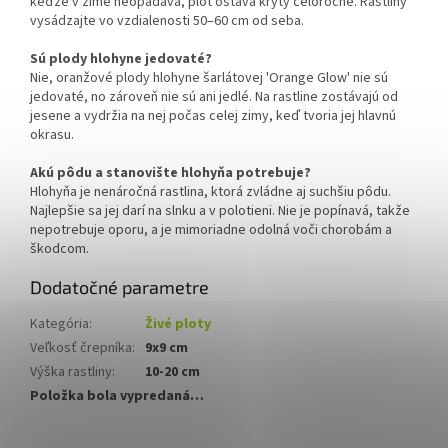
keďže v zime neopadáva, plot ostáva krytý celoročne. Rastliny
vysádzajte vo vzdialenosti 50–60 cm od seba.
Sú plody hlohyne jedovaté?
Nie, oranžové plody hlohyne šarlátovej 'Orange Glow' nie sú
jedovaté, no zároveň nie sú ani jedlé. Na rastline zostávajú od
jesene a vydržia na nej počas celej zimy, keď tvoria jej hlavnú
okrasu.
Akú pôdu a stanovište hlohyňa potrebuje?
Hlohyňa je nenáročná rastlina, ktorá zvládne aj suchšiu pôdu.
Najlepšie sa jej darí na slnku a v polotieni. Nie je popínavá, takže
nepotrebuje oporu, a je mimoriadne odolná voči chorobám a
škodcom.
Dodatočné parametre
Kategória
:
Živé ploty
Veľkosť črepníka
:
9x9 cm
Výška rastliny
:
10-20 cm
Položka bola vypredaná…