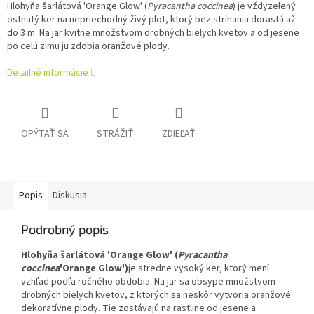
Hlohyňa šarlátová 'Orange Glow' (
Pyracantha coccinea
) je vždyzelený
ostnatý ker na nepriechodný živý plot, ktorý bez strihania dorastá až
do 3 m. Na jar kvitne množstvom drobných bielych kvetov a od jesene
po celú zimu ju zdobia oranžové plody.
Detailné informácie
OPÝTAŤ SA
STRÁŽIŤ
ZDIEĽAŤ
Popis
Diskusia
Podrobný popis
Hlohyňa šarlátová 'Orange Glow' (
Pyracantha
coccinea
'Orange Glow')
je stredne vysoký ker, ktorý mení
vzhľad podľa ročného obdobia. Na jar sa obsype množstvom
drobných bielych kvetov, z ktorých sa neskôr vytvoria oranžové
dekoratívne plody. Tie zostávajú na rastline od jesene a