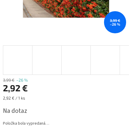
3,99 €
–26 %
3,99 €
–26 %
2,92 €
Jednotková
2,92 € / 1 ks
cena:
Na dotaz
Položka bola vypredaná…