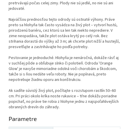
pretrvávajú počas celej zimy. Plody nie sú jedlé, no nie sú ani
jedovaté.
Najväčšou prednosťou tejto odrody sú ostnaté výhony. Práve
preto sa hlohyňa tak často vysádza na živý plot – vytvorí hustú,
prirodzenú bariéru, cez ktorú sa len tak niekto neprediere. V
zime neopadáva, takže plot ostáva krytý po celý rok. Bez
strihania dorastá do výšky až 3 m; ak chcete plot nižší a hustejší,
presvetľujte a zastrihávajte ho podľa potreby.
Pestovanie je jednoduché. Hlohyňa je nenáročná, dokáže rásť aj
v suchšej pôde a obľubuje slnko či polotieň. Odroda 'Orange
Glow' je navyše mimoriadne odolná voči chorobám a škodcom,
takže si s ňou nedáte veľa roboty. Nie je popínavá, preto
nepotrebuje žiadnu oporu ani konštrukciu.
Ak sadíte súvislý živý plot, počítajte s rozstupom rastlín 50–60
cm. Pri práci okolo kríka noste rukavice – tŕne dokážu poriadne
popichať, no práve tie robia z hlohyne jednu z najspoľahlivejších
obranných drevín do záhrady.
Parametre