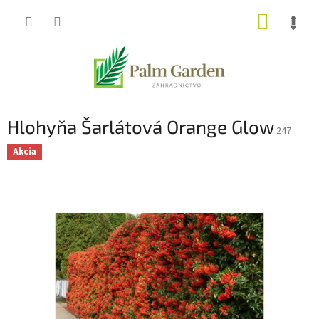
Prejsť
NÁKUP
na
obsah
KOŠÍK
Hlohyňa Šarlátová Orange Glow
247
Akcia