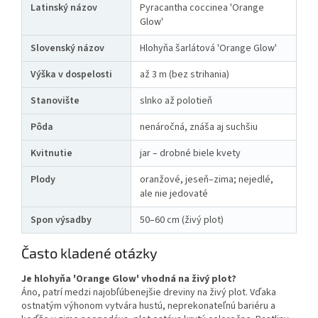
Latinský názov
Pyracantha coccinea 'Orange
Glow'
Slovenský názov
Hlohyňa šarlátová 'Orange Glow'
Výška v dospelosti
až 3 m (bez strihania)
Stanovište
slnko až polotieň
Pôda
nenáročná, znáša aj suchšiu
Kvitnutie
jar – drobné biele kvety
Plody
oranžové, jeseň–zima; nejedlé,
ale nie jedovaté
Spon výsadby
50–60 cm (živý plot)
Často kladené otázky
Je hlohyňa 'Orange Glow' vhodná na živý plot?
Áno, patrí medzi najobľúbenejšie dreviny na živý plot. Vďaka
ostnatým výhonom vytvára hustú, neprekonateľnú bariéru a