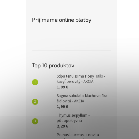
Prijímame online platby
Top 10 produktov
Stipa tenuissima Pony Tails -
kavyľ perovitý - AKCIA
1,99 €
Sagina subulata-Machovnička
šidlovitá - AKCIA
1,99 €
Thymus serpyllum -
pôdopokryvná
2,29 €
Prunus laucerasus novita -