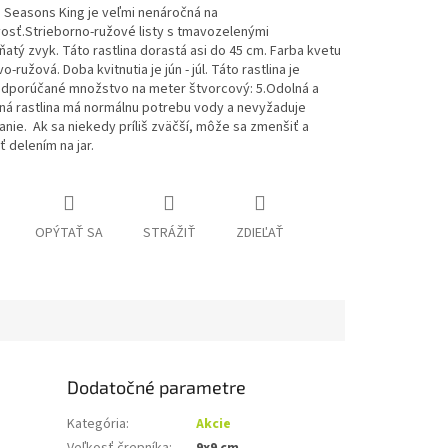
 Seasons King je veľmi nenáročná na
vosť.Strieborno-ružové listy s tmavozelenými
ňatý zvyk.
Táto rastlina dorastá asi do 45 cm.
Farba kvetu
vo-ružová.
Doba kvitnutia je jún - júl.
Táto rastlina je
dporúčané množstvo na meter štvorcový: 5.
Odolná a
ná rastlina má normálnu potrebu vody a nevyžaduje
anie.
Ak sa niekedy príliš zväčší, môže sa zmenšiť a
 delením na jar.
OPÝTAŤ SA
STRÁŽIŤ
ZDIEĽAŤ
Dodatočné parametre
Kategória
:
Akcie