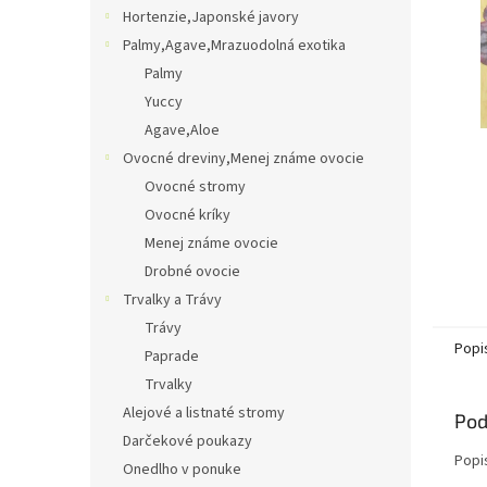
Hortenzie,Japonské javory
Palmy,Agave,Mrazuodolná exotika
Palmy
Yuccy
Agave,Aloe
Ovocné dreviny,Menej známe ovocie
Ovocné stromy
Ovocné kríky
Menej známe ovocie
Drobné ovocie
Trvalky a Trávy
Trávy
Popi
Paprade
Trvalky
Alejové a listnaté stromy
Pod
Darčekové poukazy
Popi
Onedlho v ponuke