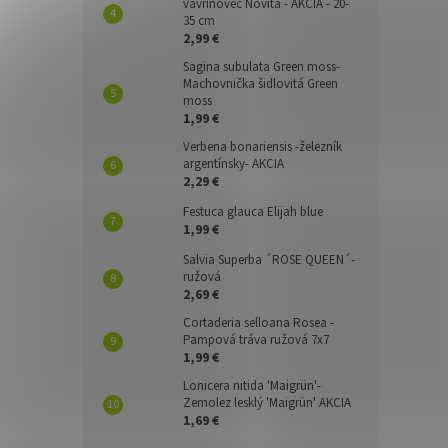
vavrínovec Novita - AKCIA - 20-
35 cm
2,99 €
Sagina subulata Green moss-
Machovnička šidlovitá Green
moss
1,99 €
Verbena bonariensis -železník
argentínsky- AKCIA
2,29 €
Festuca glauca Elijah blue
1,99 €
Salvia Superba ´ROSE QUEEN´-
ružová
2,69 €
Cortaderia selloana Rosea -
Pampová tráva ružová 7x7
1,99 €
Lonicera nitida 'Maigrün'-
Zemolez lesklý 'Maigrün' AKCIA
1,69 €