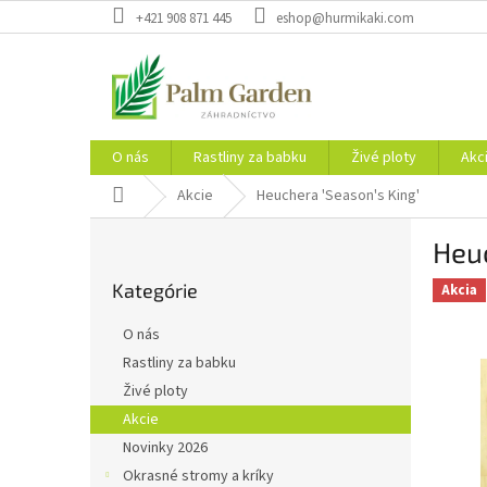
Prejsť
+421 908 871 445
eshop@hurmikaki.com
na
obsah
O nás
Rastliny za babku
Živé ploty
Akc
Domov
Akcie
Heuchera 'Season's King'
B
Heuc
o
Preskočiť
č
Kategórie
kategórie
Akcia
n
ý
O nás
p
Rastliny za babku
a
Živé ploty
n
e
Akcie
l
Novinky 2026
Okrasné stromy a kríky