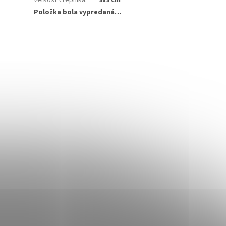
Veľkosť črepníka
:
9x9 cm
Položka bola vypredaná…