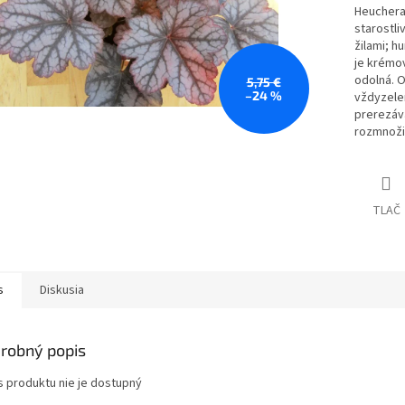
Heuchera
starostli
žilami;
hu
je krémo
odolná.
O
5,75 €
–24 %
vždyzele
prerezáv
rozmnožiť
TLAČ
s
Diskusia
robný popis
s produktu nie je dostupný