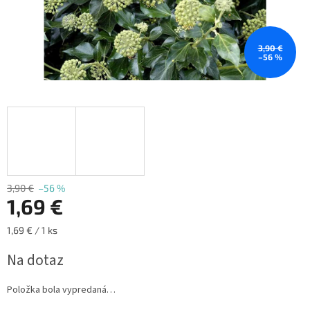
3,90 €
–56 %
3,90 €
–56 %
1,69 €
Jednotková
1,69 € / 1 ks
cena:
Na dotaz
Položka bola vypredaná…