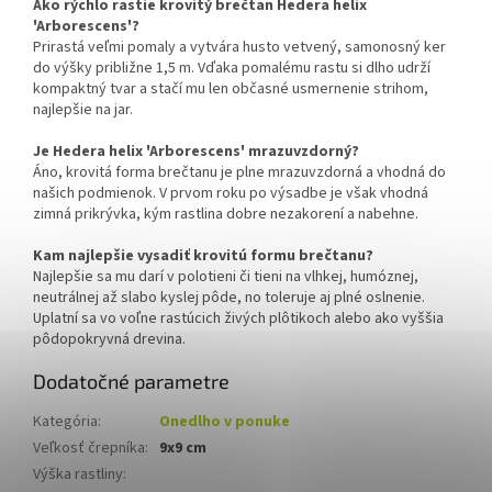
Ako rýchlo rastie krovitý brečtan Hedera helix
'Arborescens'?
Prirastá veľmi pomaly a vytvára husto vetvený, samonosný ker
do výšky približne 1,5 m. Vďaka pomalému rastu si dlho udrží
kompaktný tvar a stačí mu len občasné usmernenie strihom,
najlepšie na jar.
Je Hedera helix 'Arborescens' mrazuvzdorný?
Áno, krovitá forma brečtanu je plne mrazuvzdorná a vhodná do
našich podmienok. V prvom roku po výsadbe je však vhodná
zimná prikrývka, kým rastlina dobre nezakorení a nabehne.
Kam najlepšie vysadiť krovitú formu brečtanu?
Najlepšie sa mu darí v polotieni či tieni na vlhkej, humóznej,
neutrálnej až slabo kyslej pôde, no toleruje aj plné oslnenie.
Uplatní sa vo voľne rastúcich živých plôtikoch alebo ako vyššia
pôdopokryvná drevina.
Dodatočné parametre
Kategória
:
Onedlho v ponuke
Veľkosť črepníka
:
9x9 cm
Výška rastliny
: