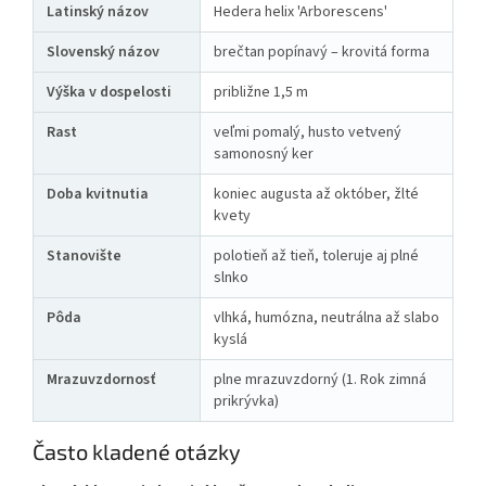
Latinský názov
Hedera helix 'Arborescens'
Slovenský názov
brečtan popínavý – krovitá forma
Výška v dospelosti
približne 1,5 m
Rast
veľmi pomalý, husto vetvený
samonosný ker
Doba kvitnutia
koniec augusta až október, žlté
kvety
Stanovište
polotieň až tieň, toleruje aj plné
slnko
Pôda
vlhká, humózna, neutrálna až slabo
kyslá
Mrazuvzdornosť
plne mrazuvzdorný (1. Rok zimná
prikrývka)
Často kladené otázky