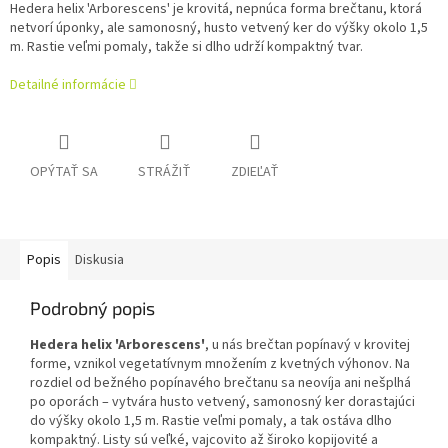
Hedera helix 'Arborescens' je krovitá, nepnúca forma brečtanu, ktorá
netvorí úponky, ale samonosný, husto vetvený ker do výšky okolo 1,5
m. Rastie veľmi pomaly, takže si dlho udrží kompaktný tvar.
Detailné informácie
OPÝTAŤ SA
STRÁŽIŤ
ZDIEĽAŤ
Popis
Diskusia
Podrobný popis
Hedera helix 'Arborescens'
, u nás brečtan popínavý v krovitej
forme, vznikol vegetatívnym množením z kvetných výhonov. Na
rozdiel od bežného popínavého brečtanu sa neovíja ani nešplhá
po oporách – vytvára husto vetvený, samonosný ker dorastajúci
do výšky okolo 1,5 m. Rastie veľmi pomaly, a tak ostáva dlho
kompaktný. Listy sú veľké, vajcovito až široko kopijovité a