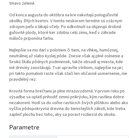
tmavo zelené.
Od konca augusta do októbra na kre nakvitajú pologuľovité
okolíky žltých kvetov. V tomto neskorom termíne sú vzácnym
zdrojom peľu a lákajú včely. Po odkvitnutí sa objavujú drobné
guľovité plody, ktoré ker zdobia celú zimu, keď v záhrade
máločo pripomína farbu.
Najlepšie sa mu darí v polotieni či tieni, na vlhkej, humóznej,
neutrálnej až slabo kyslej pôde. Znesie však aj plné oslnenie a
širokú škálu pôdnych podmienok, takže obsadí aj miesta, kde
iné dreviny zaostávajú. Tvar upravíte strihom, najlepšie na jar;
pri takto pomalom raste však stačí len občasné usmernenie, nie
pravidelný rez.
Krovitá forma brečtanu je plne mrazuvzdorná. V prvom roku po
výsadbe sa oplatí prihodiť zimnú prikrývku, kým rastlina dobre
nezakorení. Hodí sa do voľne rastúcich živých plôtikov alebo ako
vyššia pôdopokryvná drevina do tienistejších zákutí, kde treba
zaplniť plochu bez toho, aby sa porast rozliezol do okolia.
Parametre