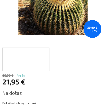
39,90 €
–44 %
39,90 €
–44 %
21,95 €
Jednotková
Na dotaz
cena:
Položka bola vypredaná…