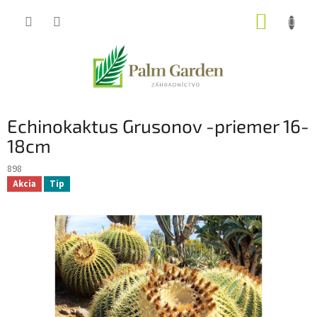
Prejsť
NÁKUP
na
obsah
KOŠÍK
Echinokaktus Grusonov -priemer 16-
18cm
898
Akcia
Tip