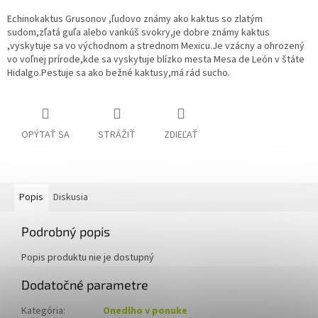
Echinokaktus Grusonov ,ľudovo známy ako kaktus so zlatým
sudom,zľatá guľa alebo vankúš svokry,je dobre známy kaktus
,vyskytuje sa vo východnom a strednom Mexicu.Je vzácny a ohrozený
vo voľnej prírode,kde sa vyskytuje blízko mesta Mesa de León v štáte
Hidalgo.Pestuje sa ako bežné kaktusy,má rád sucho.
OPÝTAŤ SA
STRÁŽIŤ
ZDIEĽAŤ
Popis
Diskusia
Podrobný popis
Popis produktu nie je dostupný
Dodatočné parametre
Kategória
:
Onedlho v ponuke