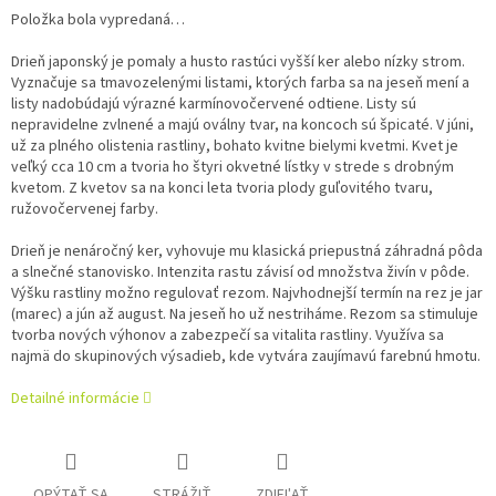
Položka bola vypredaná…
Drieň japonský je pomaly a husto rastúci vyšší ker alebo nízky strom.
Vyznačuje sa tmavozelenými listami, ktorých farba sa na jeseň mení a
listy nadobúdajú výrazné karmínovočervené odtiene. Listy sú
nepravidelne zvlnené a majú oválny tvar, na koncoch sú špicaté. V júni,
už za plného olistenia rastliny, bohato kvitne bielymi kvetmi. Kvet je
veľký cca 10 cm a tvoria ho štyri okvetné lístky v strede s drobným
kvetom. Z kvetov sa na konci leta tvoria plody guľovitého tvaru,
ružovočervenej farby.
Drieň je nenáročný ker, vyhovuje mu klasická priepustná záhradná pôda
a slnečné stanovisko. Intenzita rastu závisí od množstva živín v pôde.
Výšku rastliny možno regulovať rezom. Najvhodnejší termín na rez je jar
(marec) a jún až august. Na jeseň ho už nestriháme. Rezom sa stimuluje
tvorba nových výhonov a zabezpečí sa vitalita rastliny. Využíva sa
najmä do skupinových výsadieb, kde vytvára zaujímavú farebnú hmotu.
Detailné informácie
OPÝTAŤ SA
STRÁŽIŤ
ZDIEĽAŤ