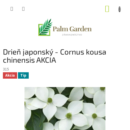
Prejsť
NÁKUP
na
obsah
KOŠÍK
Drieň japonský - Cornus kousa
chinensis AKCIA
315
Akcia
Tip