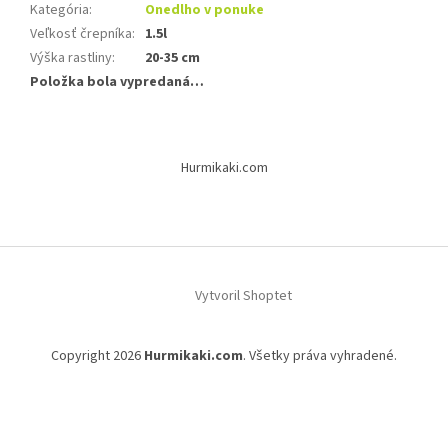
Kategória
:
Onedlho v ponuke
Veľkosť črepníka
:
1.5l
Výška rastliny
:
20-35 cm
Položka bola vypredaná…
Z
á
Hurmikaki.com
p
ä
t
i
e
Vytvoril Shoptet
Copyright 2026
Hurmikaki.com
. Všetky práva vyhradené.