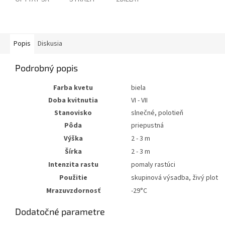
Popis
Diskusia
Podrobný popis
Farba kvetu
biela
Doba kvitnutia
VI - VII
Stanovisko
slnečné, polotieň
Pôda
priepustná
Výška
2 - 3 m
Šírka
2 - 3 m
Intenzita rastu
pomaly rastúci
Použitie
skupinová výsadba, živý plot
Mrazuvzdornosť
-29°C
Dodatočné parametre