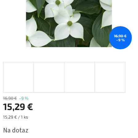
16,90 €
–9 %
16,90 €
–9 %
15,29 €
Jednotková
15,29 € / 1 ks
cena:
Na dotaz