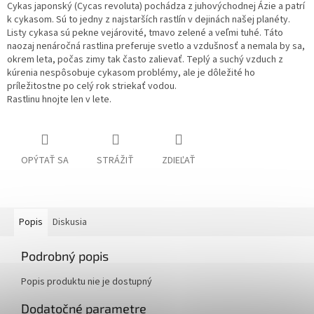
Cykas japonský (Cycas revoluta) pochádza z juhovýchodnej Ázie a patrí
k cykasom. Sú to jedny z najstarších rastlín v dejinách našej planéty.
Listy cykasa sú pekne vejárovité, tmavo zelené a veľmi tuhé. Táto
naozaj nenáročná rastlina preferuje svetlo a vzdušnosť a nemala by sa,
okrem leta, počas zimy tak často zalievať. Teplý a suchý vzduch z
kúrenia nespôsobuje cykasom problémy, ale je dôležité ho
príležitostne po celý rok striekať vodou.
Rastlinu hnojte len v lete.
OPÝTAŤ SA
STRÁŽIŤ
ZDIEĽAŤ
Popis
Diskusia
Podrobný popis
Popis produktu nie je dostupný
Dodatočné parametre