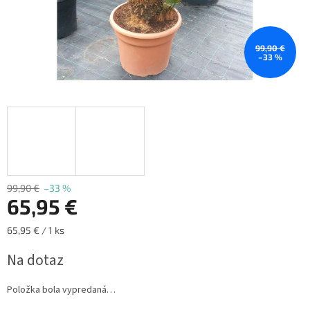
99,90 €
–33 %
99,90 €
–33 %
65,95 €
Jednotková
65,95 € / 1 ks
cena:
Na dotaz
Položka bola vypredaná…