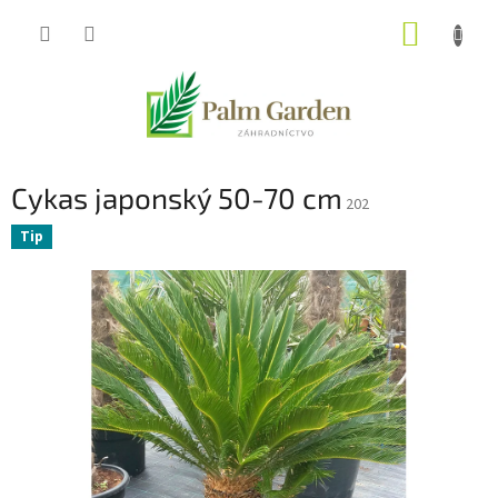
Prejsť
NÁKUP
na
obsah
KOŠÍK
Cykas japonský 50-70 cm
202
Tip