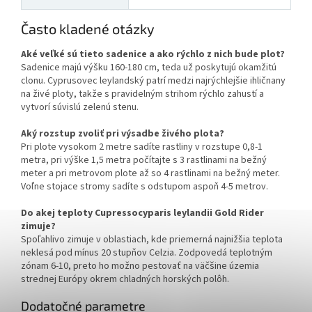
Často kladené otázky
Aké veľké sú tieto sadenice a ako rýchlo z nich bude plot?
Sadenice majú výšku 160-180 cm, teda už poskytujú okamžitú
clonu. Cyprusovec leylandský patrí medzi najrýchlejšie ihličnany
na živé ploty, takže s pravidelným strihom rýchlo zahustí a
vytvorí súvislú zelenú stenu.
Aký rozstup zvoliť pri výsadbe živého plota?
Pri plote vysokom 2 metre sadíte rastliny v rozstupe 0,8-1
metra, pri výške 1,5 metra počítajte s 3 rastlinami na bežný
meter a pri metrovom plote až so 4 rastlinami na bežný meter.
Voľne stojace stromy sadíte s odstupom aspoň 4-5 metrov.
Do akej teploty Cupressocyparis leylandii Gold Rider
zimuje?
Spoľahlivo zimuje v oblastiach, kde priemerná najnižšia teplota
neklesá pod mínus 20 stupňov Celzia. Zodpovedá teplotným
zónam 6-10, preto ho možno pestovať na väčšine územia
strednej Európy okrem chladných horských polôh.
Dodatočné parametre