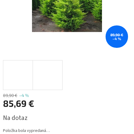
89,90 €
–4 %
89,90 €
–4 %
85,69 €
Jednotková
Na dotaz
cena:
Položka bola vypredaná…