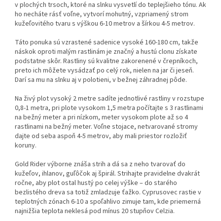
v plochých trsoch, ktoré na slnku vysvetlí do teplejšieho tónu. Ak
ho necháte rásť voľne, vytvorí mohutný, vzpriamený strom
kužeľovitého tvaru s výškou 6-10 metrov a šírkou 4-5 metrov.
Táto ponuka sú vzrastené sadenice vysoké 160-180 cm, takže
náskok oproti malým rastlinám je značný a hustú clonu získate
podstatne skôr. Rastliny sú kvalitne zakorenené v črepníkoch,
preto ich môžete vysádzať po celý rok, nielen na jar či jeseň.
Darí sa mu na slnku aj v polotieni, v bežnej záhradnej pôde.
Na živý plot vysoký 2 metre sadíte jednotlivé rastliny v rozstupe
0,8-1 metra, pri plote vysokom 1,5 metra počítajte s 3 rastlinami
na bežný meter a pri nízkom, meter vysokom plote až so 4
rastlinami na bežný meter. Voľne stojace, netvarované stromy
dajte od seba aspoň 4-5 metrov, aby mali priestor rozložiť
koruny.
Gold Rider výborne znáša strih a dá sa z neho tvarovať do
kužeľov, ihlanov, guľôčok aj špirál. Strihajte pravidelne dvakrát
ročne, aby plot ostal hustý po celej výške – do starého
bezlistého dreva sa totiž zmladzuje ťažko. Cyprusovec rastie v
teplotných zónach 6-10 a spoľahlivo zimuje tam, kde priemerná
najnižšia teplota neklesá pod mínus 20 stupňov Celzia.