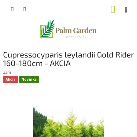
Prejsť
NÁKUP
na
obsah
KOŠÍK
Cupressocyparis leylandii Gold Rider
160-180cm - AKCIA
4491
Akcia
Novinka