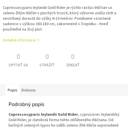
Cupressocyparis leylandii Gold Rider je rýchlo rastúci ihličnan so
zeleno-žltým ihličím v plochých trsoch, ktorý výborne znáša strih a
nestrihaný dorastá do výšky 6-10 metrov. Ponúkame vzrastené
sadenice s výškou 160-180 cm, zakorenené v črepníku – hneď
použiteľné na živý plot.
Detailné informácie
OPÝTAŤ SA
STRÁŽIŤ
ZDIEĽAŤ
Popis
Diskusia
Podrobný popis
Cupressocyparis leylandii Gold Rider
, cyprusovec leylandský
Gold Rider, je zlatolistá forma tohto obľúbeného ihličnana. Od
bežných zelených typov ho odlíši zeleno-žlté ihličie usporiadané