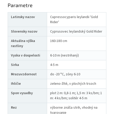
Parametre
Latinsky nazov
Cupressocyparis leylandii 'Gold
Rider'
Slovensky nazov
Cyprusovec leylandský Gold Rider
Aktuálna výška
160-180 cm
rastliny
Vyska v dospelosti
6-10 m (nestrihaný)
Sirka
4-5 m
Mrazuvzdornost
do -20 °C, zóny 6-10
Ihličie
zeleno-žlté, v plochých trsoch
Spon vysadby
plot 2 m: 0,8-1 m; 1,5 m: 3 ks/bm; 1
m: 4 ks/bm; solitér 4-5 m
Rez
výborne znáša strih, vhodný na
tvarovanie