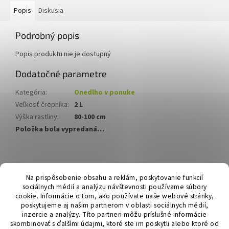
Popis
Diskusia
Podrobný popis
Popis produktu nie je dostupný
Dodatočné parametre
Kategória
:
Onedlho v ponuke
Veľkosť črepníka
:
2 L
Výška rastliny
:
80-100 cm
Položka bola vypredaná…
Z
á
Hurmikaki.com
Na prispôsobenie obsahu a reklám, poskytovanie funkcií
p
sociálnych médií a analýzu návštevnosti používame súbory
ä
cookie. Informácie o tom, ako používate naše webové stránky,
t
poskytujeme aj našim partnerom v oblasti sociálnych médií,
i
inzercie a analýzy. Títo partneri môžu príslušné informácie
skombinovať s ďalšími údajmi, ktoré ste im poskytli alebo ktoré od
e