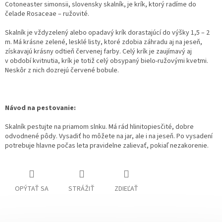
Cotoneaster simonsii, slovensky skalník, je krík, ktorý radíme do
čelade Rosaceae – ružovité.
Skalník je vždyzelený alebo opadavý krík dorastajúcí do výšky 1,5 – 2
m. Má krásne zelené, lesklé listy, ktoré zdobia záhradu aj na jeseň,
získavajú krásny odtieň červenej farby. Celý krík je zaujímavý aj
v období kvitnutia, krík je totiž celý obsypaný bielo-ružovými kvetmi.
Neskôr z nich dozrejú červené bobule.
Návod na pestovanie:
Skalník pestujte na priamom slnku. Má rád hlinitopiesčité, dobre
odvodnené pôdy. Vysadiť ho môžete na jar, ale i na jeseň. Po vysadení
potrebuje hlavne počas leta pravidelne zalievať, pokiaľ nezakorenie.
OPÝTAŤ SA
STRÁŽIŤ
ZDIEĽAŤ