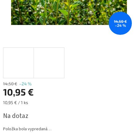
14,50 €
–24 %
14,50 €
–24 %
10,95 €
Jednotková
10,95 € / 1 ks
cena:
Na dotaz
Položka bola vypredaná…