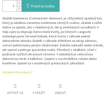
Pridať do košíka
Skalník Dammerov (Cotoneaster dammeri) je vždyzelený opadavý ker,
ktorý je ideálnou variantou ozelenenia strmých svahov, skaliek a veľmi
dobre sa uplatní, ako v nádobových, tak aj zmiešaných výsadbách. V
máji a júni sa objavujú žiarivo biele kvety, po ktorých v auguste
nasledujú jasne červené bobule, ktoré tvoria v záhrade pekné
dekoratívne ohnisko.Skalník v záhrade efektívne na okraji záhonov,
vytvorí peknú kulisu jarným cibuľovinám. Dokáže nahradiť nielen trávnik,
ale spevní a pokryje aj prázdne svahy. Pôsobivý v skalkách, očarí v
podraste vyšších okrasných stromov. V nádobách je celoročnou
dekoráciou terás a balkónov. Zaujme s rozchodníkmi, ružami alebo
koniférmi. Uplatní sa v moderných aj klasických záhradách.
Detailné informácie
OPÝTAŤ SA
STRÁŽIŤ
ZDIEĽAŤ