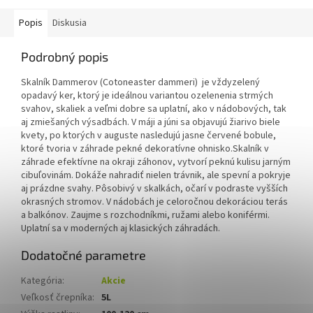
Popis
Diskusia
Podrobný popis
Skalník Dammerov (Cotoneaster dammeri) je vždyzelený
opadavý ker, ktorý je ideálnou variantou ozelenenia strmých
svahov, skaliek a veľmi dobre sa uplatní, ako v nádobových, tak
aj zmiešaných výsadbách. V máji a júni sa objavujú žiarivo biele
kvety, po ktorých v auguste nasledujú jasne červené bobule,
ktoré tvoria v záhrade pekné dekoratívne ohnisko.Skalník v
záhrade efektívne na okraji záhonov, vytvorí peknú kulisu jarným
cibuľovinám. Dokáže nahradiť nielen trávnik, ale spevní a pokryje
aj prázdne svahy. Pôsobivý v skalkách, očarí v podraste vyšších
okrasných stromov. V nádobách je celoročnou dekoráciou terás
a balkónov. Zaujme s rozchodníkmi, ružami alebo koniférmi.
Uplatní sa v moderných aj klasických záhradách.
Dodatočné parametre
Kategória
:
Akcie
Veľkosť črepníka
:
5L