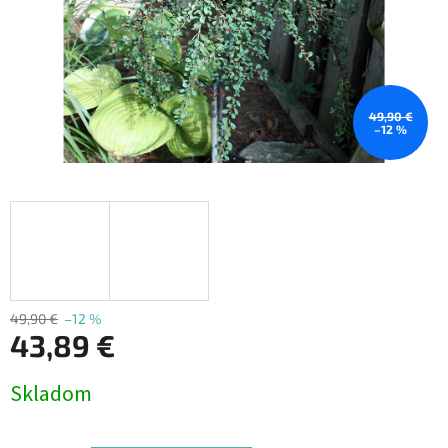
49,90 €
–12 %
49,90 €
–12 %
43,89 €
Jednotková
Skladom
cena: