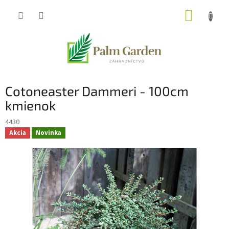
Prejsť
NÁKUP
na
obsah
KOŠÍK
Cotoneaster Dammeri - 100cm
kmienok
4430
Akcia
Novinka