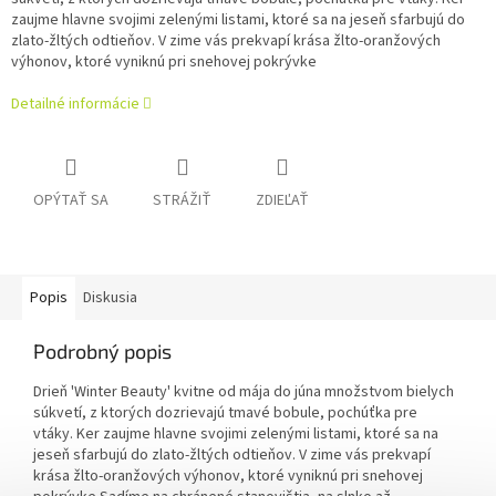
zaujme hlavne svojimi zelenými listami, ktoré sa na jeseň sfarbujú do
zlato-žltých odtieňov. V zime vás prekvapí krása žlto-oranžových
výhonov, ktoré vyniknú pri snehovej pokrývke
Detailné informácie
OPÝTAŤ SA
STRÁŽIŤ
ZDIEĽAŤ
Popis
Diskusia
Podrobný popis
Drieň 'Winter Beauty' kvitne od mája do júna množstvom bielych
súkvetí, z ktorých dozrievajú tmavé bobule, pochúťka pre
vtáky. Ker zaujme hlavne svojimi zelenými listami, ktoré sa na
jeseň sfarbujú do zlato-žltých odtieňov. V zime vás prekvapí
krása žlto-oranžových výhonov, ktoré vyniknú pri snehovej