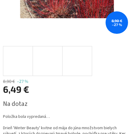
8,90 €
–27 %
8,90 €
–27 %
6,49 €
Jednotková
Na dotaz
cena:
Položka bola vypredaná…
Drieň 'Winter Beauty' kvitne od mája do júna množstvom bielych
súkvetí, z ktorých dozrievajú tmavé bobule, pochúťka pre vtáky. Ker