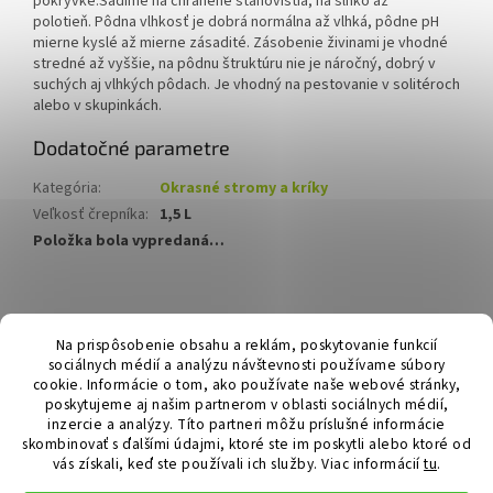
pokrývke.Sadíme na chránené stanovištia, na slnko až
polotieň. Pôdna vlhkosť je dobrá normálna až vlhká, pôdne pH
mierne kyslé až mierne zásadité. Zásobenie živinami je vhodné
stredné až vyššie, na pôdnu štruktúru nie je náročný, dobrý v
suchých aj vlhkých pôdach. Je vhodný na pestovanie v solitéroch
alebo v skupinkách.
Dodatočné parametre
Kategória
:
Okrasné stromy a kríky
Veľkosť črepníka
:
1,5 L
Položka bola vypredaná…
Z
á
Hurmikaki.com
Na prispôsobenie obsahu a reklám, poskytovanie funkcií
p
sociálnych médií a analýzu návštevnosti používame súbory
ä
cookie. Informácie o tom, ako používate naše webové stránky,
t
poskytujeme aj našim partnerom v oblasti sociálnych médií,
i
inzercie a analýzy. Títo partneri môžu príslušné informácie
skombinovať s ďalšími údajmi, ktoré ste im poskytli alebo ktoré od
e
vás získali, keď ste používali ich služby.
Viac informácií
tu
.
Vytvoril Shoptet