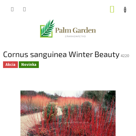
Prejsť
NÁKUP
na
obsah
KOŠÍK
Cornus sanguinea Winter Beauty
4220
Akcia
Novinka