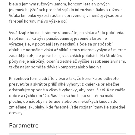
biele s jemným ružovým lemom, koncom leta a v prvých
jesenných týždňoch prechádzajú do intenzívnej fialovo-ružovej.
Vďaka kmienku vyzerá rastlina upravene aj v menšej výsadbe a
farebnú korunu má vo výške očí.
Vysádzajte ho na chránené stanovište, na slnko až do polotieňa.
Na plnom slnku býva panašovanie aj jesenné sfarbenie
výraznejšie, v polotieni listy neschnú. Pôde sa prispôsobí:
obľubuje normálne vlhkú až vlhkú zem s mierne kyslým až mierne
zásaditým pH, ale poradí si aj v suchších polohách. Na štruktúru
pôdy nie je náročný, ocení stredné až vyššie zásobenie živinami,
takže na jar pomôže dávka kompostu alebo hnojiva.
Kmienkovú formu udržíte v tvare tak, že korunku po odkvete
presvetlíte a skrátite príliš dlhé výhony; z kmienka priebežne
odstraňujte spodné a vlkové výhonky, aby ostal čistý. Rez znáša
dobre a rýchlo obráža. Rastlina sa hodí ako solitér na malú
plochu, do nádoby na terase alebo po niekoľkých kusoch do
zmiešanej skupinky, kde farebné lístie rozjasní tmavšie susedné
dreviny.
Parametre