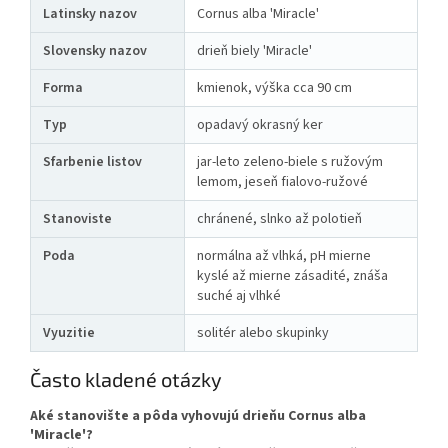
Latinsky nazov
Cornus alba 'Miracle'
Slovensky nazov
drieň biely 'Miracle'
Forma
kmienok, výška cca 90 cm
Typ
opadavý okrasný ker
Sfarbenie listov
jar-leto zeleno-biele s ružovým
lemom, jeseň fialovo-ružové
Stanoviste
chránené, slnko až polotieň
Poda
normálna až vlhká, pH mierne
kyslé až mierne zásadité, znáša
suché aj vlhké
Vyuzitie
solitér alebo skupinky
Často kladené otázky
Aké stanovište a pôda vyhovujú drieňu Cornus alba
'Miracle'?