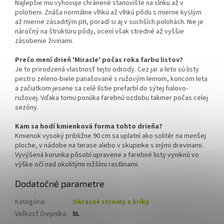
Najlepšie mu vyhovuje chránené stanovište na slnku až v
polotieni. Znáša normálne vlhkú až vlhkú pôdu s mierne kyslým
až mierne zásaditým pH, poradí si aj v suchších polohách. Nie je
náročný na štruktúru pôdy, ocení však stredné až vyššie
zásobenie živinami.
Prečo mení drieň 'Miracle' počas roka farbu listov?
Je to prirodzená vlastnosť tejto odrody. Cez jar a leto sú listy
pestro zeleno-biele panašované s ružovým lemom, koncom leta
a začiatkom jesene sa celé lístie prefarbí do sýtej fialovo-
ružovej. Vďaka tomu ponúka farebnú ozdobu takmer počas celej
sezóny.
Kam sa hodí kmienková forma tohto drieňa?
Kmienok vysoký približne 90 cm sa uplatní ako solitér na menšej
ploche, v nádobe na terase alebo v skupinke s inými drevinami.
Vyvýšená korunka pôsobí upravene a farebné listy vyniknú vo
výške očí nad okolitými nižšími rastlinami.
Dodatočné parametre
Kategória
:
Okrasné stromy a kríky
Veľkosť črepníka
:
5L