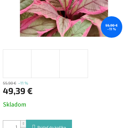
55,90 €
–11 %
55,90 €
–11 %
49,39 €
Jednotková
Skladom
cena:
Pridať do košíka