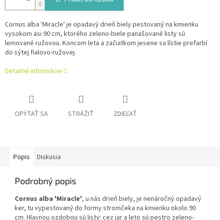
Cornus alba 'Miracle' je opadavý drieň biely pestovaný na kmienku
vysokom asi 90 cm, ktorého zeleno-biele panašované listy sú
lemované ružovou. Koncom leta a začiatkom jesene sa lístie prefarbí
do sýtej fialovo-ružovej.
Detailné informácie
OPÝTAŤ SA
STRÁŽIŤ
ZDIEĽAŤ
Popis
Diskusia
Podrobný popis
Cornus alba 'Miracle'
, u nás drieň biely, je nenáročný opadavý
ker, tu vypestovaný do formy stromčeka na kmienku okolo 90
cm. Hlavnou ozdobou sú listy: cez jar a leto sú pestro zeleno-