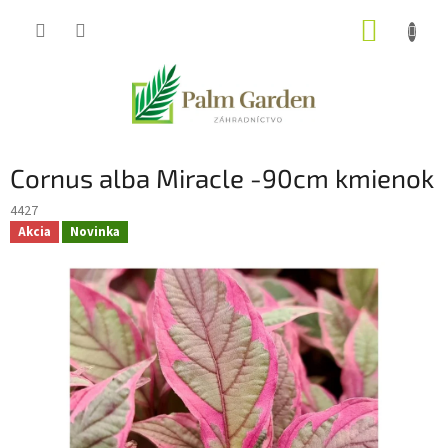
Prejsť
NÁKUP
na
obsah
KOŠÍK
Cornus alba Miracle -90cm kmienok
4427
Akcia
Novinka