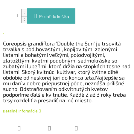
Pridať do košíka
Coreopsis grandiflora 'Double the Sun' je
trsovitá
trvalka s podlhovastými, kopijovitými zelenými
listami a bohatými veľkými, polodvojitými,
zlatožltými kvetmi podobnými sedmokráske so
zubatými lupeňmi, ktoré držia na stopkách tesne nad
listami. Skorý kvitnúci kultivar, ktorý kvitne dlhé
obdobie od neskorej jari do konca leta.Najlepšie sa
mu darí v dobre priepustnej pôde, neznáša prílišné
sucho. Odstraňovaním odkvitnutých kvetov
podporíme ďalšie kvitnutie. Každé 2 až 3 roky treba
trsy rozdeliť a presadiť na iné miesto.
Detailné informácie