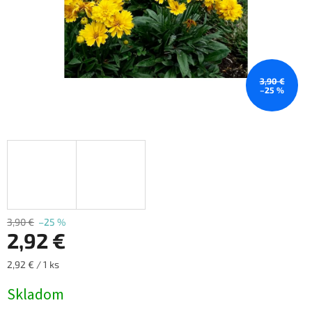
3,90 €
–25 %
3,90 €
–25 %
2,92 €
Jednotková
2,92 € / 1 ks
cena:
Skladom