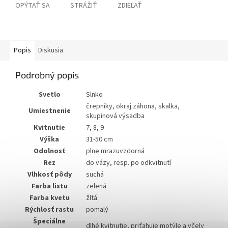
OPÝTAŤ SA
STRÁŽIŤ
ZDIEĽAŤ
Popis
Diskusia
Podrobný popis
Svetlo
Slnko
črepníky, okraj záhona, skalka,
Umiestnenie
skupinová výsadba
Kvitnutie
7, 8, 9
Výška
31-50 cm
Odolnosť
plne mrazuvzdorná
Rez
do vázy, resp. po odkvitnutí
Vlhkosť pôdy
suchá
Farba listu
zelená
Farba kvetu
žltá
Rýchlosť rastu
pomalý
Špeciálne
dlhé kvitnutie, priťahuje motýle a včely