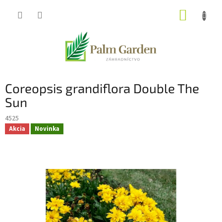
Prejsť
NÁKUP
na
obsah
KOŠÍK
Coreopsis grandiflora Double The
Sun
4525
Akcia
Novinka