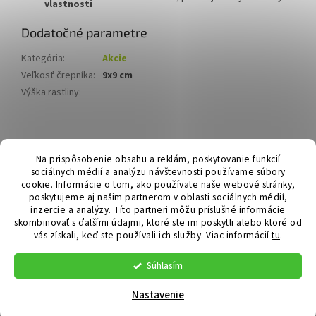
vlastnosti
Dodatočné parametre
Kategória
:
Akcie
Veľkosť črepníka
:
9x9 cm
Výška rastliny
:
Z
á
Hurmikaki.com
Na prispôsobenie obsahu a reklám, poskytovanie funkcií
p
sociálnych médií a analýzu návštevnosti používame súbory
ä
cookie. Informácie o tom, ako používate naše webové stránky,
t
poskytujeme aj našim partnerom v oblasti sociálnych médií,
i
inzercie a analýzy. Títo partneri môžu príslušné informácie
skombinovať s ďalšími údajmi, ktoré ste im poskytli alebo ktoré od
e
vás získali, keď ste používali ich služby.
Viac informácií
tu
.
Vytvoril Shoptet
Súhlasím
Copyright 2026
Hurmikaki.com
. Všetky práva vyhradené.
Nastavenie