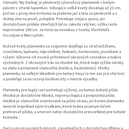
Clematis 'My Darling' je plnokvetý sýtoružový plamienok s bielym
pásom v strede lupienkov. Udivujúco veľké kvety dosahujú až 23 cm,
pričom v prvej vlne kvitnutia na prelome jari a leta sú plnokveté a v
druhej vlne na jeseň, poloplné. Potrebuje stojacu oporu, pri
dostatočnom prídele slnečných lúčov zakvitá celý ker, výška rastu
nepresiahne 200 cm. Je horúcou novinkou z tvorby šľachtiteľa
Szczepan-a Marczyński.
Ružové kvety plamienka sa vzájomne dopĺňajú so stračonôžkami,
zvončekmi, lupínami, náprstníkmi, funkiami, hortenziami, pivonkami a
ružami. Výborne ich osvieži prítomnosť okrasných cesnakov a makov
východných. Z okrasných tráv sú vhodné tie, ktoré majú vyššie nároky
na vlahu a pritienené stanovište (metlica, bezkolenec). Všetky
plamienky sú veľkým lákadlom pre lietavý hmyz (a ten zas pre vtáctvo)
a podieľajú sa na rozvoji biodiverzity v mieste výsadby.
Plamienky pre bujný rast potrebujú výživnú, na humus bohatú pôdu.
Vhodná je dostatočne hlboká, nepresychajúca a priepustná pôda.
Ideálne je stanovište orientované na južnú stranu, pri koreni plamienka
tienisté (napríklad inými trvalkami, ktoré bránia priamym lúčom
prehrievať pôdu), a smerom nahor dostatočne presvetlené pre bohaté
kvitnutie.
Darí sa im pri vysokých múroch, v kvetináčoch s dostatočnou hĺbkou a