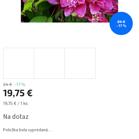
24 €
–17 %
24 €
–17 %
19,75 €
Jednotková
19,75 € / 1 ks
cena:
Na dotaz
Položka bola vypredaná…