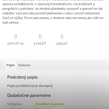
oporou na balkónoch, v závesných kvetináčoch, i na trelážach a
pergolách v polotieni. Je vhodné plamienky vyviazať a upevniť im tak
stabilitu. V prvom roku postačí plamienok v marci zrezať nadzemnú
časť vo výške 70 cm nad zemou, v druhom roku nie menej ako 100 cm
nad zemou.
OPÝTAŤ SA
STRÁŽIŤ
ZDIEĽAŤ
Popis
Diskusia
Podrobný popis
Popis produktu nie je dostupný
Dodatočné parametre
Kategória
:
Onedlho v ponuke