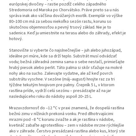
európskej divočiny – rastie pozdĺž celého západného
Stredomoria od Maroka po Chorvátsko. Práve preto sa u nás
správa inak ako väčšina dovážaných exotík. Exemplár vo výške
80–100 cm má za sebou niekoľko sezón rastu, korunu so
skutočnou objemnosťou a pevný trsový základ. Nie je to
sadenica. Keď ju umiestnite na terasu alebo do záhrady, efekt je
hotový.
Stanovište si vyberte čo najslnečnejšie – juh alebo juhozápad,
ideálne pri múre, kde sa drží teplo. Substrát musí odvádzať
vodu; bežná záhradná zemina sama o sebe nestačí, primiešajte
hrubý piesok alebo perlit. Táto palma si skôr sťažuje na mokré
nohy ako na sucho. Zalievajte vydatne, ale až keď povrch
substrátu vyschne. V sezóne (máj–august) hnojte raz za tri
týždne tekutým hnojivom pre palmy. Črepník 5 L, v ktorom
rastlina príde, vydrží celú sezónu – presádzajte až na jar
nasledujúceho roku do nádoby aspoň 20–25 L.
Mrazuvzdornosť do –12 °C v praxi znamená, že dospelá rastlina
bežnú zimu v nížinách prekoná vonku. Pred dlhotrvajúcimi
mrazmi pod –8 °C korunu zviažte a ak je rastlina v nádobe,
kvetináč zabaľte agrotextíliou – zem v nádobe mrzne rýchlejšie
ako v záhrade. Čerstvo presádzaná rastlina alebo kus, ktorý ste