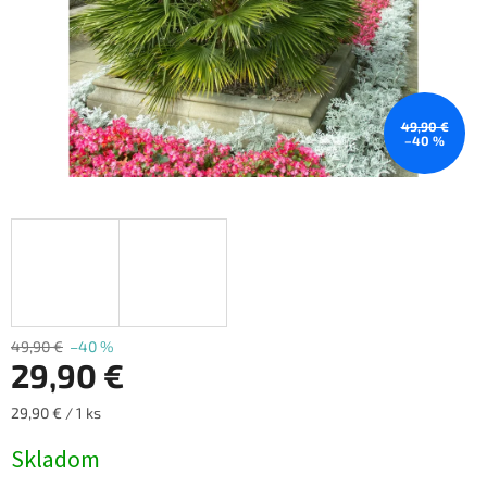
49,90 €
–40 %
49,90 €
–40 %
29,90 €
Jednotková
29,90 € / 1 ks
cena:
Skladom