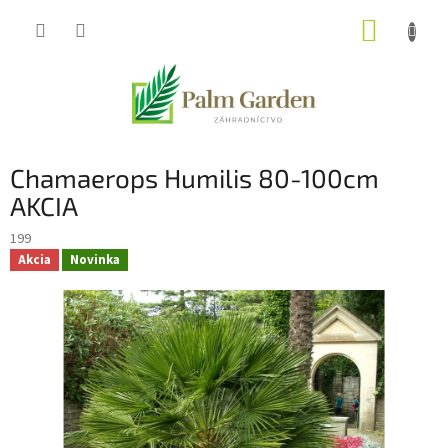
Prejsť
NÁKUP
na
obsah
KOŠÍK
Chamaerops Humilis 80-100cm
AKCIA
199
Akcia
Novinka