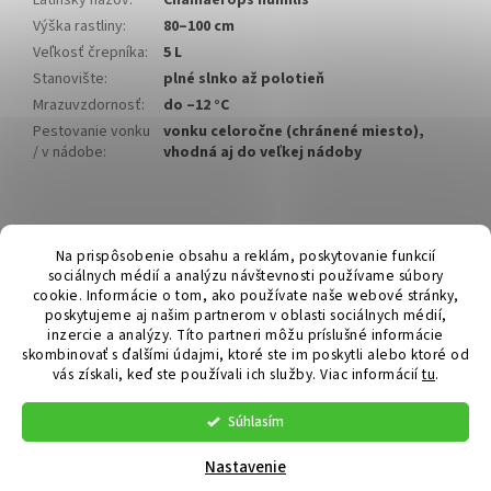
Výška rastliny
:
80–100 cm
Veľkosť črepníka
:
5 L
Stanovište
:
plné slnko až polotieň
Mrazuvzdornosť
:
do –12 °C
Pestovanie vonku
vonku celoročne (chránené miesto),
/ v nádobe
:
vhodná aj do veľkej nádoby
Z
á
Hurmikaki.com
Na prispôsobenie obsahu a reklám, poskytovanie funkcií
p
sociálnych médií a analýzu návštevnosti používame súbory
ä
cookie. Informácie o tom, ako používate naše webové stránky,
t
poskytujeme aj našim partnerom v oblasti sociálnych médií,
i
inzercie a analýzy. Títo partneri môžu príslušné informácie
skombinovať s ďalšími údajmi, ktoré ste im poskytli alebo ktoré od
e
vás získali, keď ste používali ich služby.
Viac informácií
tu
.
Vytvoril Shoptet
Súhlasím
Copyright 2026
Hurmikaki.com
. Všetky práva vyhradené.
Nastavenie