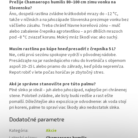
Prežije Chamaerops humilis 80–100 cm zimu vonku na
Slovensku?
Áno, dospelá rastlina zvládne krátkodobé mrazy do –12 °C,
takže v nížinách a na juhozápade Slovenska prezimuje vonku bez
väčšieho zásahu. Treba chrániť hlavne koreňovú zónu – mulč
alebo zabalenie črepníka agrotextíliou – a pri dlhších mrazoch
pod –8 °C zviazať korunu. Mokrý mráz škodí viac ako suchý.
Musím rastlinu po kúpe hneď presadiť z črepníka 5 L?
Nie, celú prvú sezónu spokojne vydrží v pôvodnej nádobe.
Presádzajte na jar nasledujúceho roku do kvetináča s objemom
aspoň 20–25 L alebo priamo do záhrady, keď pôda nepremŕza.
Repot robiť v lete počas horúčav je zbytočný stres.
Aké je správne stanovište pre túto palmu?
Plné slnko je ideál – juh alebo juhozápad, najlepšie pri chránenej
stene. Polotieň zvládne, ale listy budú redšie a rast ešte
pomalší. Dôležitejšie ako expozícia je odvodnenie: ak voda stojí
pri koreni, palme to spraví viac škody ako nedostatok slnka.
Dodatočné parametre
Kategória
:
Akcie
Latinský názov
:
Chamaerops humilis