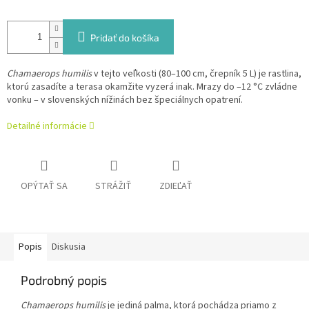
Pridať do košíka
Chamaerops humilis
v tejto veľkosti (80–100 cm, črepník 5 L) je rastlina,
ktorú zasadíte a terasa okamžite vyzerá inak. Mrazy do –12 °C zvládne
vonku – v slovenských nížinách bez špeciálnych opatrení.
Detailné informácie
OPÝTAŤ SA
STRÁŽIŤ
ZDIEĽAŤ
Popis
Diskusia
Podrobný popis
Chamaerops humilis
je jediná palma, ktorá pochádza priamo z