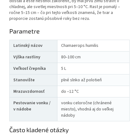
dostali a ešte nestihol zakoreniť, by mal prvú zimu stráviť v
chladnej, ale svetlej miestnosti pri 5–10 °C. Rast je pomalý –
ročne 5–15 cm – čo pri tejto veľkosti znamená, že tvar a
proporcie zostanú pôsobivé roky bez rezu.
Parametre
Latinský názov
Chamaerops humilis
Výška rastliny
80–100 cm
Veľkosť črepníka
5 L
Stanovište
plné slnko až polotieň
Mrazuvzdornosť
do –12 °C
Pestovanie vonku /
vonku celoročne (chránené
v nádobe
miesto), vhodná aj do veľkej
nádoby
Často kladené otázky