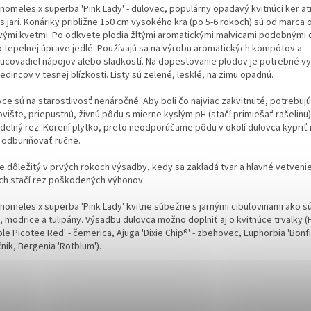
nomeles x superba 'Pink Lady' - dulovec, populárny opadavý kvitnúci ker at
s jari. Konáriky približne 150 cm vysokého kra (po 5-6 rokoch) sú od marca
vými kvetmi. Po odkvete plodia žltými aromatickými malvicami podobnými d
o tepelnej úprave jedlé. Používajú sa na výrobu aromatických kompótov a
ucovadiel nápojov alebo sladkostí. Na dopestovanie plodov je potrebné v
jedincov v tesnej blízkosti. Listy sú zelené, lesklé, na zimu opadnú.
ce sú na starostlivosť nenáročné. Aby boli čo najviac zakvitnuté, potrebuj
vište, priepustnú, živnú pôdu s mierne kyslým pH (stačí primiešať rašelinu)
idelný rez. Korení plytko, preto neodporúčame pôdu v okolí dulovca kypriť
í odburiňovať ručne.
e dôležitý v prvých rokoch výsadby, kedy sa zakladá tvar a hlavné vetvenie
ch stačí rez poškodených výhonov.
nomeles x superba 'Pink Lady' kvitne súbežne s jarnými cibuľovinami ako sú
y, modrice a tulipány. Výsadbu dulovca možno doplniť aj o kvitnúce trvalky 
le Picotee Red' - čemerica, Ajuga 'Dixie Chip®' - zbehovec, Euphorbia 'Bonfir
nik, Bergenia 'Rotblum').