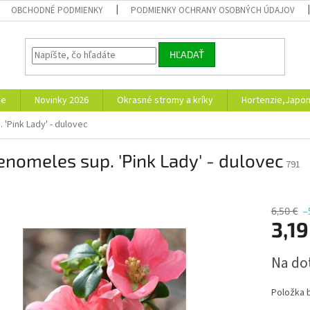
OBCHODNÉ PODMIENKY
PODMIENKY OCHRANY OSOBNÝCH ÚDAJOV
HĽADAŤ
ie
Novinky 2026
Okrasné stromy a kríky
Hortenzie,Japon
'Pink Lady' - dulovec
nomeles sup. 'Pink Lady' - dulovec
791
6,50 €
–
3,19
Jednotk
Na do
cena:
Položka 