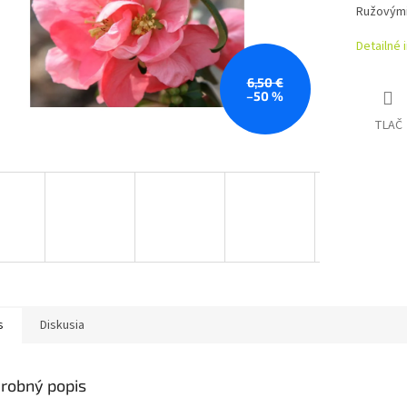
Ružovými
Detailné 
6,50 €
–50 %
TLAČ
s
Diskusia
robný popis