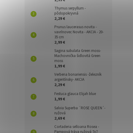
1,99 €
Thymus serpyllum -
pôdopokryvná
2,29 €
Prunus laucerasus novita -
vavrínovec Novita - AKCIA - 20-
35 cm
2,99 €
Sagina subulata Green moss-
Machovnička šidlovitá Green
moss
1,99 €
Verbena bonariensis -železník
argentínsky- AKCIA
2,29 €
Festuca glauca Elijah blue
1,99 €
Salvia Superba ´ROSE QUEEN´-
ružová
2,69 €
Cortaderia selloana Rosea -
Pampová tráva ružová 7x7