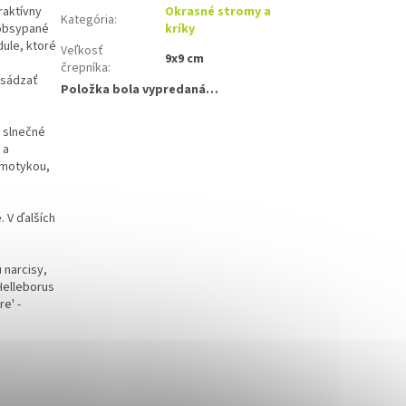
raktívny
Okrasné stromy a
Kategória
:
 obsypané
kríky
ule, ktoré
Veľkosť
9x9 cm
črepníka
:
ysádzať
Položka bola vypredaná…
ú slnečné
 a
 motykou,
. V ďalších
 narcisy,
(Helleborus
e' -