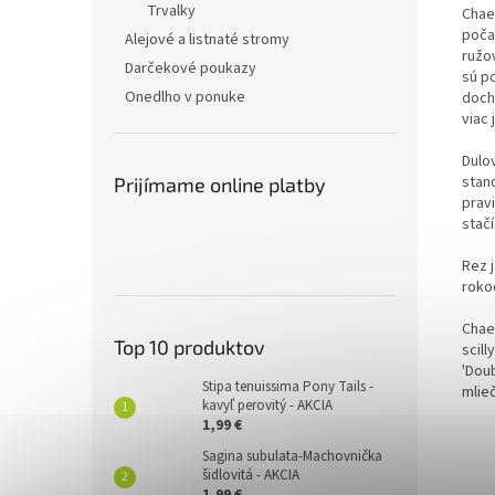
Trvalky
Chae
poča
Alejové a listnaté stromy
ružo
Darčekové poukazy
sú p
Onedlho v ponuke
doch
viac 
Dulov
stano
Prijímame online platby
prav
stač
Rez j
roko
Chae
Top 10 produktov
scill
'Doub
Stipa tenuissima Pony Tails -
mlieč
kavyľ perovitý - AKCIA
1,99 €
Sagina subulata-Machovnička
šidlovitá - AKCIA