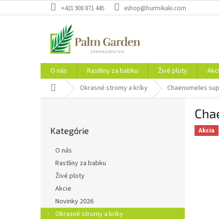
Prejsť
+421 908 871 445
eshop@hurmikaki.com
na
obsah
O nás
Rastliny za babku
Živé ploty
Akc
Domov
Okrasné stromy a kríky
Chaenomeles sup. 
B
Chae
o
Preskočiť
č
Kategórie
kategórie
Akcia
n
ý
O nás
p
Rastliny za babku
a
Živé ploty
n
e
Akcie
l
Novinky 2026
Okrasné stromy a kríky