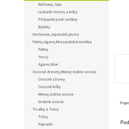
Ihličnany, tuje
Listnaté stromy a kríky
Pôdopokryvné rastliny
Bylinky
Hortenzie,Japonské javory
Palmy,Agave,Mrazuodolná exotika
Palmy
Yuccy
Agave,Aloe
Ovocné dreviny,Menej známe ovocie
Ovocné stromy
Ovocné kríky
Menej známe ovocie
Drobné ovocie
Popi
Trvalky a Trávy
Trávy
Pod
Paprade