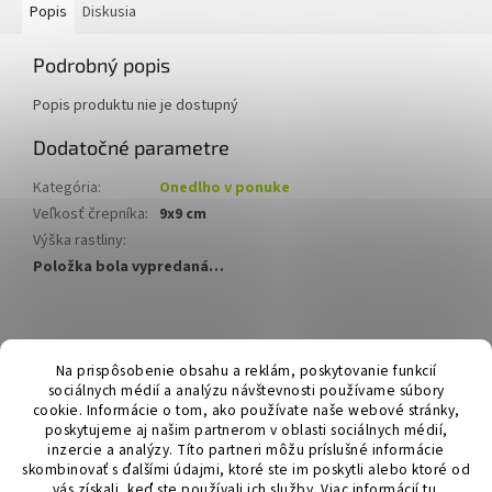
Popis
Diskusia
Podrobný popis
Popis produktu nie je dostupný
Dodatočné parametre
Kategória
:
Onedlho v ponuke
Veľkosť črepníka
:
9x9 cm
Výška rastliny
:
Položka bola vypredaná…
Z
á
Hurmikaki.com
Na prispôsobenie obsahu a reklám, poskytovanie funkcií
p
sociálnych médií a analýzu návštevnosti používame súbory
ä
cookie. Informácie o tom, ako používate naše webové stránky,
t
poskytujeme aj našim partnerom v oblasti sociálnych médií,
i
inzercie a analýzy. Títo partneri môžu príslušné informácie
skombinovať s ďalšími údajmi, ktoré ste im poskytli alebo ktoré od
e
vás získali, keď ste používali ich služby.
Viac informácií
tu
.