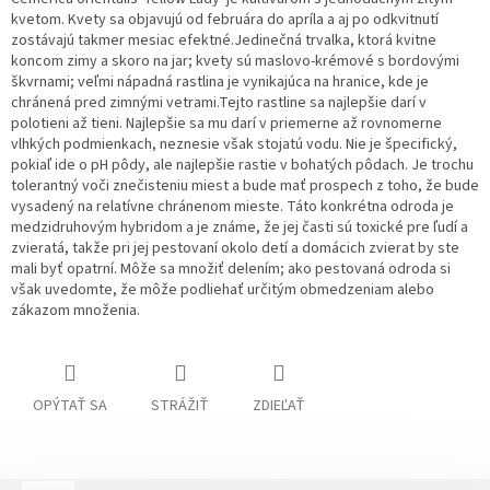
kvetom. Kvety sa objavujú od februára do apríla a aj po odkvitnutí
zostávajú takmer mesiac efektné.Jedinečná trvalka, ktorá kvitne
koncom zimy a skoro na jar; kvety sú maslovo-krémové s bordovými
škvrnami; veľmi nápadná rastlina je vynikajúca na hranice, kde je
chránená pred zimnými vetrami.Tejto rastline sa najlepšie darí v
polotieni až tieni. Najlepšie sa mu darí v priemerne až rovnomerne
vlhkých podmienkach, neznesie však stojatú vodu. Nie je špecifický,
pokiaľ ide o pH pôdy, ale najlepšie rastie v bohatých pôdach. Je trochu
tolerantný voči znečisteniu miest a bude mať prospech z toho, že bude
vysadený na relatívne chránenom mieste. Táto konkrétna odroda je
medzidruhovým hybridom a je známe, že jej časti sú toxické pre ľudí a
zvieratá, takže pri jej pestovaní okolo detí a domácich zvierat by ste
mali byť opatrní. Môže sa množiť delením; ako pestovaná odroda si
však uvedomte, že môže podliehať určitým obmedzeniam alebo
zákazom množenia.
OPÝTAŤ SA
STRÁŽIŤ
ZDIEĽAŤ