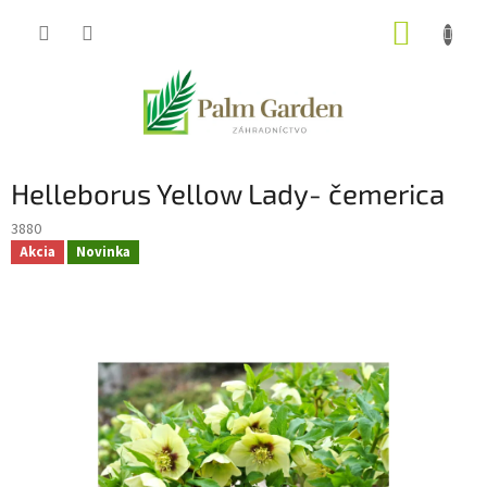
Prejsť
NÁKUP
na
obsah
KOŠÍK
Helleborus Yellow Lady- čemerica
3880
Akcia
Novinka