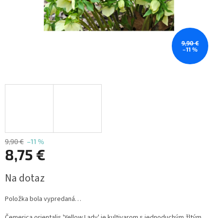
9,90 €
–11 %
9,90 €
–11 %
8,75 €
Jednotková
Na dotaz
cena:
Položka bola vypredaná…
Čemerica orientalis 'Yellow Lady' je kultivarom s jednoduchým žltým