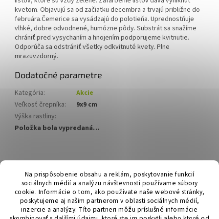
listov, ktoré sú vždy zelené. Zafarbenie listov dáva vyniknúť
kvetom. Objavujú sa od začiatku decembra a trvajú približne do
februára.
Čemerice sa vysádzajú do polotieňa. Uprednostňuje
vlhké, dobre odvodnené, humózne pôdy. Substrát sa snažíme
chrániť pred vysychaním a hnojením podporujeme kvitnutie.
Odporúča sa odstrániť všetky odkvitnuté kvety. Plne
mrazuvzdorný.
Dodatočné parametre
Kategória
:
Akcie
Veľkosť črepníka
:
9x9 cm
Výška rastliny
:
Položka bola vypredaná…
Z
á
Hurmikaki.com
Na prispôsobenie obsahu a reklám, poskytovanie funkcií
p
sociálnych médií a analýzu návštevnosti používame súbory
ä
cookie. Informácie o tom, ako používate naše webové stránky,
t
poskytujeme aj našim partnerom v oblasti sociálnych médií,
i
inzercie a analýzy. Títo partneri môžu príslušné informácie
skombinovať s ďalšími údajmi, ktoré ste im poskytli alebo ktoré od