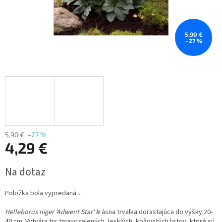
5,90 €
–27 %
5,90 €
–27 %
4,29 €
Jednotková
Na dotaz
cena:
Položka bola vypredaná…
Helleborus niger 'Adwent Star' k
rásna trvalka dorastajúca do výšky 20-
40 cm. Vytvára trs tmavozelených, lesklých, kožovitých listov, ktoré sú