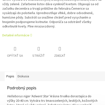
vždy zelené. Zafarbenie listov dáva vyniknúť kvetom. Objavujú sa od
začiatku decembra a trvajú približne do februára.
Čemerice sa
vysádzajú do polotieňa. Uprednostňuje vlhké, dobre odvodnené,
humózne pôdy. Substrát sa snažíme chrániť pred vysychaním a
hnojením podporujeme kvitnutie. Odporúča sa odstrániť všetky
odkvitnuté kvety. Plne mrazuvzdorný.
Detailné informácie
OPÝTAŤ SA
STRÁŽIŤ
ZDIEĽAŤ
Popis
Diskusia
Podrobný popis
Helleborus niger 'Adwent Star' k
rásna trvalka dorastajúca do
výšky 20-40 cm. Vytvára trs tmavozelených, lesklých, kožovitých