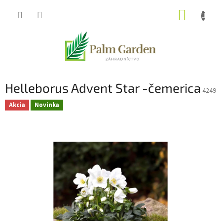
Prejsť
NÁKUP
na
obsah
KOŠÍK
Helleborus Advent Star -čemerica
4249
Akcia
Novinka