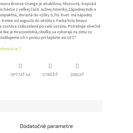
nova Bronze Orange je atraktívna, hľuzovitá, tropická
ochádza z veľkej časti Južnej Ameriky,Západnej Indii a
ompaktná, dorastá do výšky 0,7m. Kvet má nápadný
 Kvitne od augusta do októbra .Farba listu tmavo
 zostáva stálozelená po celú sezónu. Potrebuje slnečné
e.
Nie je mrazuodolná,cibuľky sa vyberajú na zimu zo
adňujeme ich v pivnici pri teplote asi 10 C°
informácie
OPÝTAŤ SA
STRÁŽIŤ
ZDIEĽAŤ
Dodatočné parametre