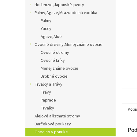
Hortenzie,Japonské javory
Palmy,Agave,Mrazuodolná exotika
Palmy
Yuccy
Agave,Aloe
Ovocné dreviny,Menej známe ovocie
Ovocné stromy
Ovocné kríky
Menej známe ovocie
Drobné ovocie
Trvalky a Trávy
Trávy
Paprade
Trvalky
Popi
Alejové a listnaté stromy
Darčekové poukazy
Pod
Onedlho v ponuke