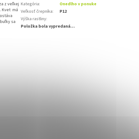
a z veľkej
Kategória
:
Onedlho v ponuke
. Kvet má
Veľkosť črepníka
:
P12
zostáva
Výška rastliny
:
ibuľky sa
Položka bola vypredaná…