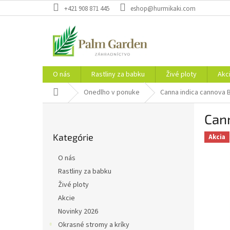
Prejsť
+421 908 871 445
eshop@hurmikaki.com
na
obsah
O nás
Rastliny za babku
Živé ploty
Akc
Domov
Onedlho v ponuke
Canna indica cannova
B
Can
o
Preskočiť
č
Kategórie
kategórie
Akcia
n
ý
O nás
p
Rastliny za babku
a
Živé ploty
n
e
Akcie
l
Novinky 2026
Okrasné stromy a kríky