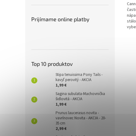
Canna
časti
nápa
Prijímame online platby
stál
vyber
Top 10 produktov
Stipa tenuissima Pony Tails -
kavyľ perovitý - AKCIA
1,99 €
Sagina subulata-Machovnička
šidlovitá - AKCIA
1,99 €
Prunus laucerasus novita -
vavrínovec Novita - AKCIA - 20-
35 cm
2,99 €