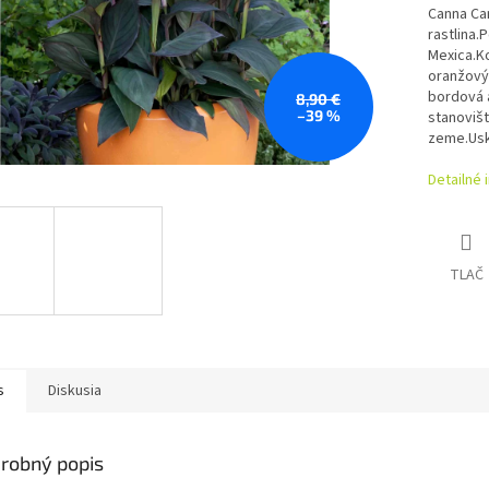
Canna Can
rastlina.
P
Mexica.
K
oranžový.
bordová a
8,90 €
–39 %
stanovišt
zeme.Uskl
Detailné 
TLAČ
s
Diskusia
robný popis