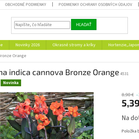
OBCHODNÉ PODMIENKY
PODMIENKY OCHRANY OSOBNÝCH ÚDAJOV
HĽADAŤ
ie
Novinky 2026
Okrasné stromy a kríky
Hortenzie,Japon
 Bronze Orange
na indica cannova Bronze Orange
4531
Novinka
8,90 €
–
5,39
Jednotk
Na do
cena:
Položka 