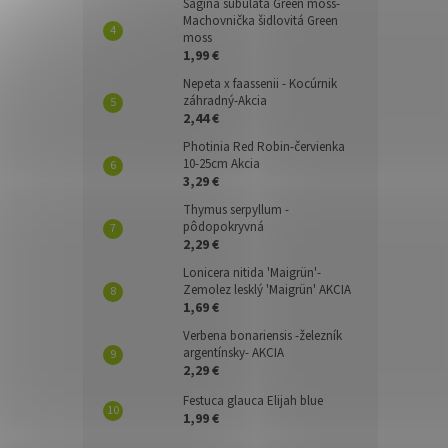
Sagina subulata Green moss-
Machovnička šidlovitá Green
moss
1,99 €
Nepeta x faassenii - Kocúrnik
záhradný-Akcia
2,44 €
Photinia Red Robin-červienka
10-25cm Akcia
3,29 €
Thymus serpyllum -
pôdopokryvná
2,29 €
Lonicera nitida 'Maigrün'-
Zemolez lesklý 'Maigrün' AKCIA
1,69 €
Verbena bonariensis -železník
argentínsky- AKCIA
2,29 €
Festuca glauca Elijah blue
1,99 €