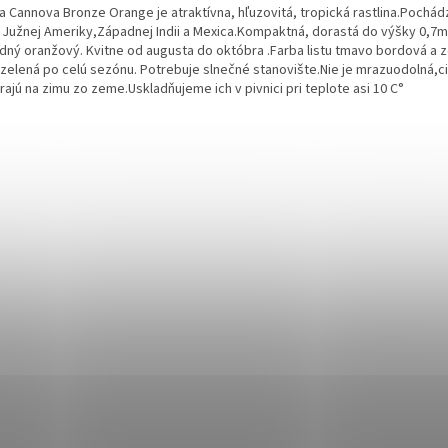
 Cannova Bronze Orange je atraktívna, hľuzovitá, tropická rastlina.
Pochádz
 Južnej Ameriky,Západnej Indii a Mexica.
Kompaktná, dorastá do výšky 0,7m
dný oranžový. Kvitne od augusta do októbra .Farba listu tmavo bordová a 
ozelená po celú sezónu. Potrebuje slnečné stanovište.
Nie je mrazuodolná,c
ajú na zimu zo zeme.Uskladňujeme ich v pivnici pri teplote asi 10 C°