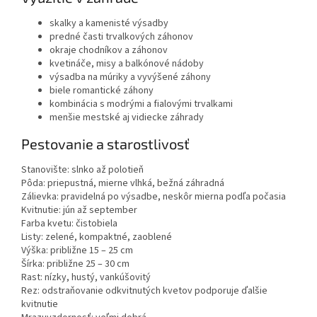
skalky a kamenisté výsadby
predné časti trvalkových záhonov
okraje chodníkov a záhonov
kvetináče, misy a balkónové nádoby
výsadba na múriky a vyvýšené záhony
biele romantické záhony
kombinácia s modrými a fialovými trvalkami
menšie mestské aj vidiecke záhrady
Pestovanie a starostlivosť
Stanovište: slnko až polotieň
Pôda: priepustná, mierne vlhká, bežná záhradná
Zálievka: pravidelná po výsadbe, neskôr mierna podľa počasia
Kvitnutie: jún až september
Farba kvetu: čistobiela
Listy: zelené, kompaktné, zaoblené
Výška: približne 15 – 25 cm
Šírka: približne 25 – 30 cm
Rast: nízky, hustý, vankúšovitý
Rez: odstraňovanie odkvitnutých kvetov podporuje ďalšie
kvitnutie