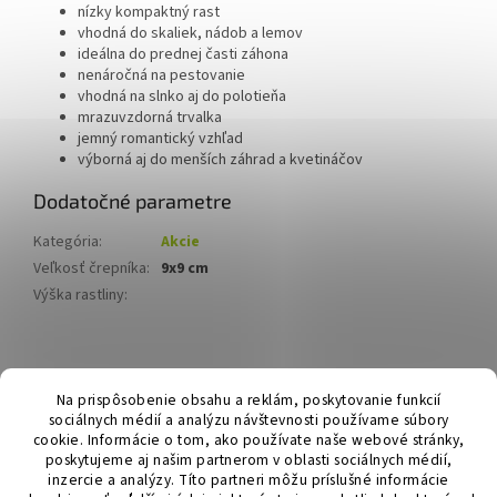
nízky kompaktný rast
vhodná do skaliek, nádob a lemov
ideálna do prednej časti záhona
nenáročná na pestovanie
vhodná na slnko aj do polotieňa
mrazuvzdorná trvalka
jemný romantický vzhľad
výborná aj do menších záhrad a kvetináčov
Dodatočné parametre
Kategória
:
Akcie
Veľkosť črepníka
:
9x9 cm
Výška rastliny
:
Z
á
Hurmikaki.com
Na prispôsobenie obsahu a reklám, poskytovanie funkcií
p
sociálnych médií a analýzu návštevnosti používame súbory
ä
cookie. Informácie o tom, ako používate naše webové stránky,
t
poskytujeme aj našim partnerom v oblasti sociálnych médií,
i
inzercie a analýzy. Títo partneri môžu príslušné informácie