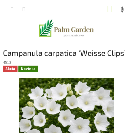
Prejsť
NÁKUP
na
obsah
KOŠÍK
Campanula carpatica ‘Weisse Clips’
4513
Akcia
Novinka