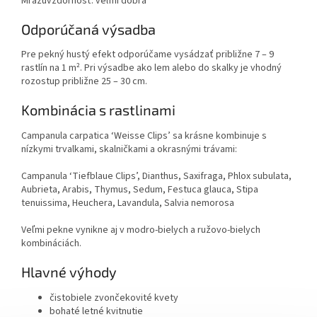
Mrazuvzdornosť: veľmi dobrá
Odporúčaná výsadba
Pre pekný hustý efekt odporúčame vysádzať približne 7 – 9
rastlín na 1 m². Pri výsadbe ako lem alebo do skalky je vhodný
rozostup približne 25 – 30 cm.
Kombinácia s rastlinami
Campanula carpatica ‘Weisse Clips’ sa krásne kombinuje s
nízkymi trvalkami, skalničkami a okrasnými trávami:
Campanula ‘Tiefblaue Clips’, Dianthus, Saxifraga, Phlox subulata,
Aubrieta, Arabis, Thymus, Sedum, Festuca glauca, Stipa
tenuissima, Heuchera, Lavandula, Salvia nemorosa
Veľmi pekne vynikne aj v modro-bielych a ružovo-bielych
kombináciách.
Hlavné výhody
čistobiele zvončekovité kvety
bohaté letné kvitnutie