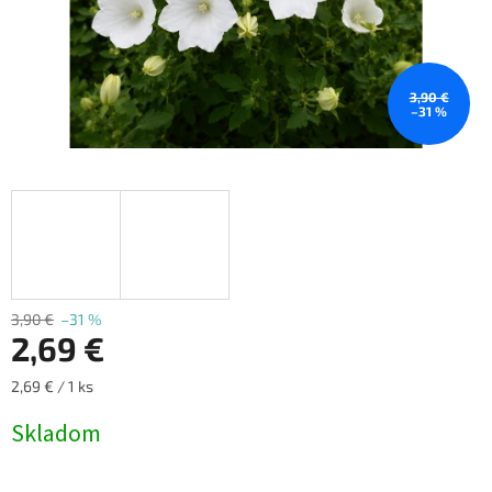
3,90 €
–31 %
3,90 €
–31 %
2,69 €
Jednotková
2,69 € / 1 ks
cena:
Skladom