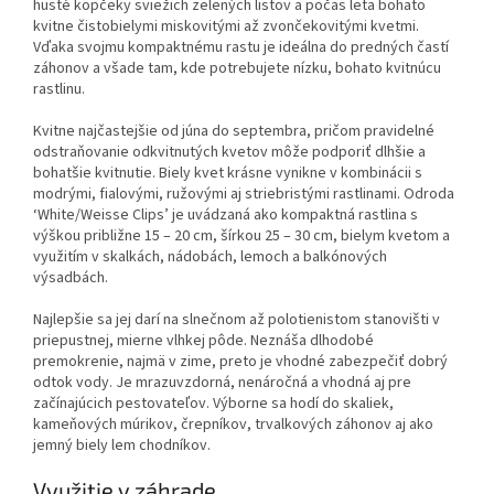
husté kopčeky sviežich zelených listov a počas leta bohato
kvitne čistobielymi miskovitými až zvončekovitými kvetmi.
Vďaka svojmu kompaktnému rastu je ideálna do predných častí
záhonov a všade tam, kde potrebujete nízku, bohato kvitnúcu
rastlinu.
Kvitne najčastejšie od júna do septembra, pričom pravidelné
odstraňovanie odkvitnutých kvetov môže podporiť dlhšie a
bohatšie kvitnutie. Biely kvet krásne vynikne v kombinácii s
modrými, fialovými, ružovými aj striebristými rastlinami. Odroda
‘White/Weisse Clips’ je uvádzaná ako kompaktná rastlina s
výškou približne 15 – 20 cm, šírkou 25 – 30 cm, bielym kvetom a
využitím v skalkách, nádobách, lemoch a balkónových
výsadbách.
Najlepšie sa jej darí na slnečnom až polotienistom stanovišti v
priepustnej, mierne vlhkej pôde. Neznáša dlhodobé
premokrenie, najmä v zime, preto je vhodné zabezpečiť dobrý
odtok vody. Je mrazuvzdorná, nenáročná a vhodná aj pre
začínajúcich pestovateľov. Výborne sa hodí do skaliek,
kameňových múrikov, črepníkov, trvalkových záhonov aj ako
jemný biely lem chodníkov.
Využitie v záhrade