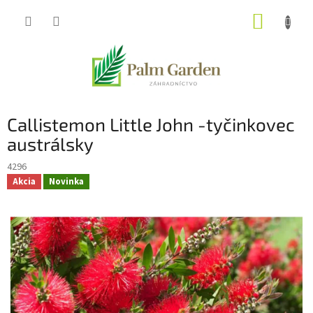
Prejsť
NÁKUP
na
obsah
KOŠÍK
Callistemon Little John -tyčinkovec
austrálsky
4296
Akcia
Novinka