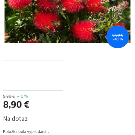
9,90 €
–10 %
9,90 €
–10 %
8,90 €
Jednotková
Na dotaz
cena:
Položka bola vypredaná…