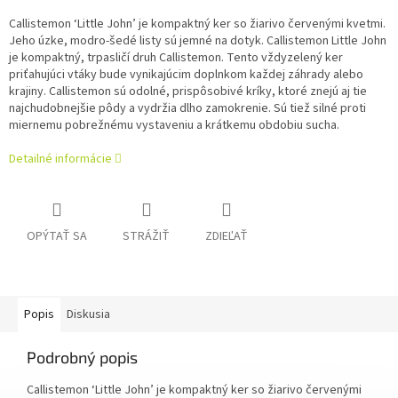
Callistemon ‘Little John’ je kompaktný ker so žiarivo červenými kvetmi.
Jeho úzke, modro-šedé listy sú jemné na dotyk.
Callistemon Little John
je kompaktný, trpasličí druh Callistemon.
Tento vždyzelený ker
priťahujúci vtáky bude vynikajúcim doplnkom každej záhrady alebo
krajiny.
Callistemon sú odolné, prispôsobivé kríky, ktoré znejú aj tie
najchudobnejšie pôdy a vydržia dlho zamokrenie.
Sú tiež silné proti
miernemu pobrežnému vystaveniu a krátkemu obdobiu sucha.
Detailné informácie
OPÝTAŤ SA
STRÁŽIŤ
ZDIEĽAŤ
Popis
Diskusia
Podrobný popis
Callistemon ‘Little John’ je kompaktný ker so žiarivo červenými