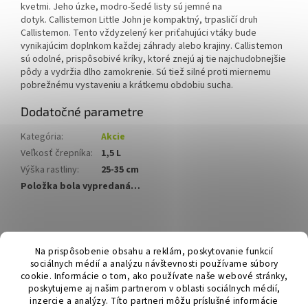
kvetmi. Jeho úzke, modro-šedé listy sú jemné na
dotyk.
Callistemon Little John je kompaktný, trpasličí druh
Callistemon.
Tento vždyzelený ker priťahujúci vtáky bude
vynikajúcim doplnkom každej záhrady alebo krajiny.
Callistemon
sú odolné, prispôsobivé kríky, ktoré znejú aj tie najchudobnejšie
pôdy a vydržia dlho zamokrenie.
Sú tiež silné proti miernemu
pobrežnému vystaveniu a krátkemu obdobiu sucha.
Dodatočné parametre
Kategória
:
Akcie
Veľkosť črepníka
:
1,5 L
Výška rastliny
:
25-35 cm
Položka bola vypredaná…
Z
á
Hurmikaki.com
Na prispôsobenie obsahu a reklám, poskytovanie funkcií
p
sociálnych médií a analýzu návštevnosti používame súbory
ä
cookie. Informácie o tom, ako používate naše webové stránky,
t
poskytujeme aj našim partnerom v oblasti sociálnych médií,
i
inzercie a analýzy. Títo partneri môžu príslušné informácie