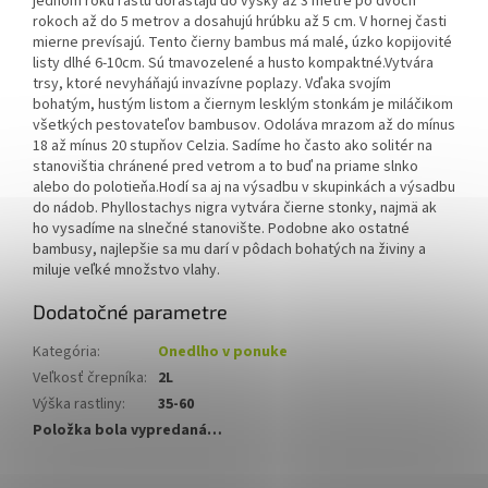
jednom roku rastu dorastajú do výšky až 3 metre po dvoch
rokoch až do 5 metrov a dosahujú hrúbku až 5 cm. V hornej časti
mierne prevísajú. Tento čierny bambus má malé, úzko kopijovité
listy dlhé 6-10cm. Sú tmavozelené a husto kompaktné.Vytvára
trsy, ktoré nevyháňajú invazívne poplazy. Vďaka svojím
bohatým, hustým listom a čiernym lesklým stonkám je miláčikom
všetkých pestovateľov bambusov. Odoláva mrazom až do mínus
18 až mínus 20 stupňov Celzia. Sadíme ho často ako solitér na
stanovištia chránené pred vetrom a to buď na priame slnko
alebo do polotieňa.Hodí sa aj na výsadbu v skupinkách a výsadbu
do nádob. Phyllostachys nigra vytvára čierne stonky, najmä ak
ho vysadíme na slnečné stanovište. Podobne ako ostatné
bambusy, najlepšie sa mu darí v pôdach bohatých na živiny a
miluje veľké množstvo vlahy.
Dodatočné parametre
Kategória
:
Onedlho v ponuke
Veľkosť črepníka
:
2L
Výška rastliny
:
35-60
Položka bola vypredaná…