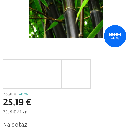
26,90 €
–6 %
26,90 €
–6 %
25,19 €
Jednotková
25,19 € / 1 ks
cena:
Na dotaz