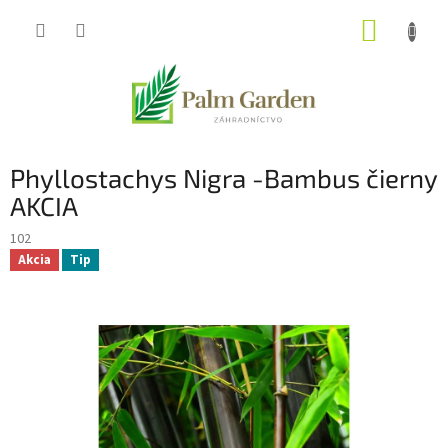
Prejsť
NÁKUP
na
obsah
KOŠÍK
Phyllostachys Nigra -Bambus čierny
AKCIA
102
Akcia
Tip