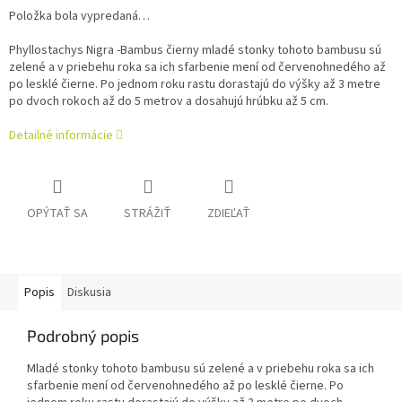
Položka bola vypredaná…
Phyllostachys Nigra -Bambus čierny mladé stonky tohoto bambusu sú
zelené a v priebehu roka sa ich sfarbenie mení od červenohnedého až
po lesklé čierne. Po jednom roku rastu dorastajú do výšky až 3 metre
po dvoch rokoch až do 5 metrov a dosahujú hrúbku až 5 cm.
Detailné informácie
OPÝTAŤ SA
STRÁŽIŤ
ZDIEĽAŤ
Popis
Diskusia
Podrobný popis
Mladé stonky tohoto bambusu sú zelené a v priebehu roka sa ich
sfarbenie mení od červenohnedého až po lesklé čierne. Po