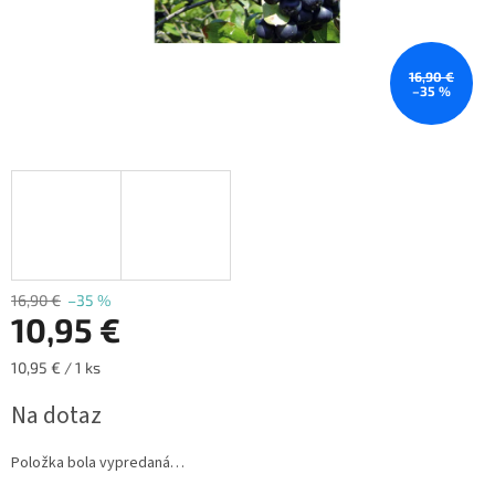
16,90 €
–35 %
16,90 €
–35 %
10,95 €
Jednotková
10,95 € / 1 ks
cena:
Na dotaz
Položka bola vypredaná…