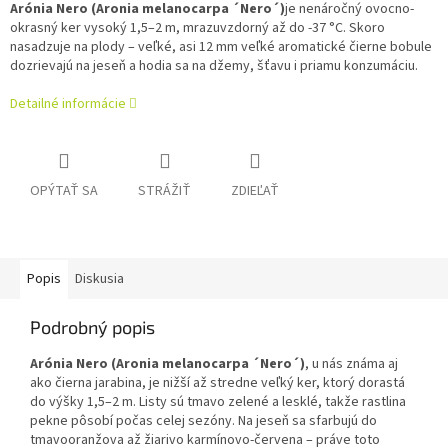
Arónia Nero (Aronia melanocarpa ´Nero´)
je nenáročný ovocno-
okrasný ker vysoký 1,5–2 m, mrazuvzdorný až do -37 °C. Skoro
nasadzuje na plody – veľké, asi 12 mm veľké aromatické čierne bobule
dozrievajú na jeseň a hodia sa na džemy, šťavu i priamu konzumáciu.
Detailné informácie
OPÝTAŤ SA
STRÁŽIŤ
ZDIEĽAŤ
Popis
Diskusia
Podrobný popis
Arónia Nero (Aronia melanocarpa ´Nero´)
, u nás známa aj
ako čierna jarabina, je nižší až stredne veľký ker, ktorý dorastá
do výšky 1,5–2 m. Listy sú tmavo zelené a lesklé, takže rastlina
pekne pôsobí počas celej sezóny. Na jeseň sa sfarbujú do
tmavooranžova až žiarivo karmínovo-červena – práve toto