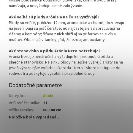
vyššie položených oblastiach Slovenska, kde iné ovocné kry
namŕzajú, a nevyžaduje zimné zakrývanie.
Aké veľké sú plody arónie a na čo sa využívajú?
Plody sú veľké, približne 12 mm, aromatické a chutné, dozrievajú
na jeseň. Dajú sa jesť čerstvé, no najčastejšie sa spracúvajú na
džemy a kompóty; šťava z nich slúži aj na prifarbovanie vín a
muštov. Obsahujú vitamíny, jód, železo aj antioxidanty.
Aké stanovisko a pôdu Arónia Nero potrebuje?
Arónia Nero je nenáročná a vyžaduje len priepustnú pôdu a
slnečné stanovisko. Na slnku plody najlepšie vyzrejú a listy sa na
jeseň výraznejšie vyfarbia. Odroda ´Nero´ skoro nastupuje do
rodivosti a poskytuje vysoké a pravidelné úrody.
Dodatočné parametre
Kategória
:
Akcie
Veľkosť črepníka
:
1 L
Výška rastliny
:
80-100 cm
Položka bola vypredaná…