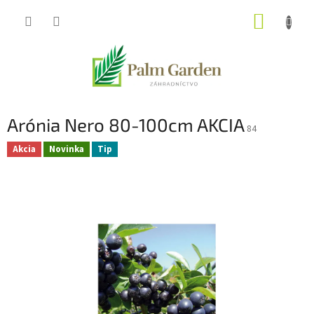
Prejsť
NÁKUP
na
obsah
KOŠÍK
Arónia Nero 80-100cm AKCIA
84
Akcia
Novinka
Tip