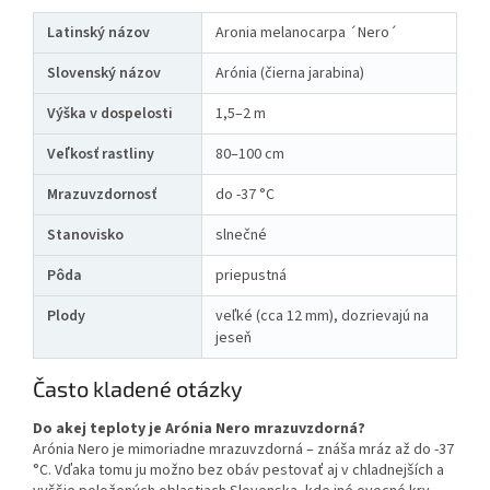
Latinský názov
Aronia melanocarpa ´Nero´
Slovenský názov
Arónia (čierna jarabina)
Výška v dospelosti
1,5–2 m
Veľkosť rastliny
80–100 cm
Mrazuvzdornosť
do -37 °C
Stanovisko
slnečné
Pôda
priepustná
Plody
veľké (cca 12 mm), dozrievajú na
jeseň
Často kladené otázky
Do akej teploty je Arónia Nero mrazuvzdorná?
Arónia Nero je mimoriadne mrazuvzdorná – znáša mráz až do -37
°C. Vďaka tomu ju možno bez obáv pestovať aj v chladnejších a