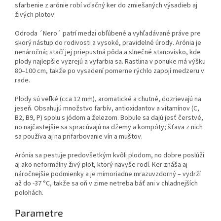
sfarbenie z arónie robí vďačný ker do zmiešaných výsadieb aj
živých plotov.
Odroda ´Nero´ patrí medzi obľúbené a vyhľadávané práve pre
skorý nástup do rodivosti a vysoké, pravidelné úrody. Arónia je
nenáročná; stačí jej priepustná pôda a slnečné stanovisko, kde
plody najlepšie vyzrejú a vyfarbia sa. Rastlina v ponuke má výšku
80–100 cm, takže po vysadení pomerne rýchlo zapojí medzeru v
rade.
Plody sú veľké (cca 12 mm), aromatické a chutné, dozrievajú na
jeseň. Obsahujú množstvo farbív, antioxidantov a vitamínov (C,
B2, B9, P) spolu s jódom a železom. Bobule sa dajú jesť čerstvé,
no najčastejšie sa spracúvajú na džemy a kompóty; šťava z nich
sa používa aj na prifarbovanie vín a muštov.
Arónia sa pestuje predovšetkým kvôli plodom, no dobre poslúži
aj ako neformálny živý plot, ktorý navyše rodí. Ker znáša aj
náročnejšie podmienky a je mimoriadne mrazuvzdorný – vydrží
až do -37 °C, takže sa oň v zime netreba báť ani v chladnejších
polohách.
Parametre