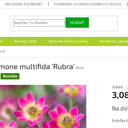
OBCHODNÉ PODMIENKY
PODMIENKY OCHRANY OSOBNÝCH ÚDAJOV
HĽADAŤ
ie
Novinky 2026
Okrasné stromy a kríky
Hortenzie,Japon
bra'
one multifida 'Rubra'
4554
Novinka
3,90 €
–
3,0
Jednotk
Na do
cena:
Položka 