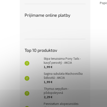
Popi
Prijímame online platby
Top 10 produktov
Stipa tenuissima Pony Tails -
kavyľ perovitý - AKCIA
1,99 €
Sagina subulata-Machovnička
šidlovitá - AKCIA
1,99 €
Thymus serpyllum -
pôdopokryvná
2,29 €
Pennisetum alopecuroides-