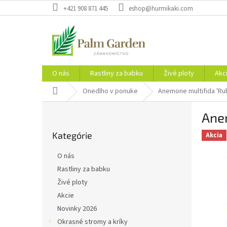
Prejsť
+421 908 871 445
eshop@hurmikaki.com
na
obsah
O nás
Rastliny za babku
Živé ploty
Akc
Domov
Onedlho v ponuke
Anemone multifida 'Ru
B
Anem
o
Preskočiť
č
Kategórie
kategórie
Akcia
n
ý
O nás
p
Rastliny za babku
a
Živé ploty
n
e
Akcie
l
Novinky 2026
Okrasné stromy a kríky