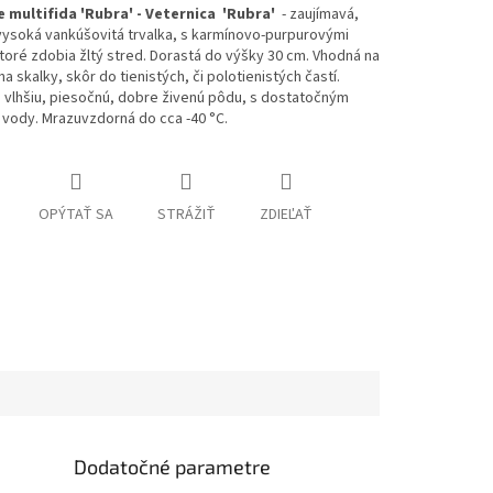
multifida 'Rubra' - Veternica 'Rubra'
- zaujímavá,
vysoká vankúšovitá trvalka, s karmínovo-purpurovými
toré zdobia žltý stred. Dorastá do výšky 30 cm. Vhodná na
a skalky, skôr do tienistých, či polotienistých častí.
 vlhšiu, piesočnú, dobre živenú pôdu, s dostatočným
vody. Mrazuvzdorná do cca -40 °C.
OPÝTAŤ SA
STRÁŽIŤ
ZDIEĽAŤ
Dodatočné parametre