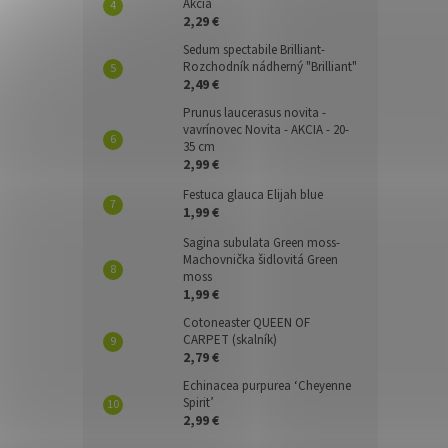
Akcia
2,29 €
Sedum spectabile Brilliant-
Rozchodník nádherný "Brilliant"
2,49 €
Prunus laucerasus novita -
vavrínovec Novita - AKCIA - 20-
35 cm
2,99 €
Festuca glauca Elijah blue
1,99 €
Sagina subulata Green moss-
Machovnička šidlovitá Green
moss
1,99 €
Cotoneaster QUEEN OF
CARPET (skalník)
2,79 €
Echinacea purpurea ‘Cheyenne
Spirit’
2,99 €