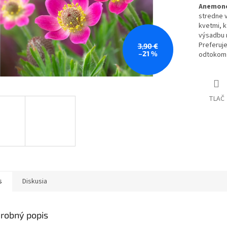
Anemone 
stredne 
kvetmi, k
výsadbu n
Preferuje
3,90 €
–21 %
odtokom 
TLAČ
s
Diskusia
robný popis