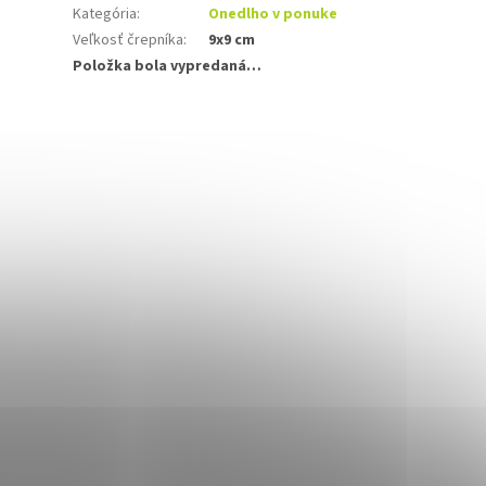
Kategória
:
Onedlho v ponuke
Veľkosť črepníka
:
9x9 cm
Položka bola vypredaná…