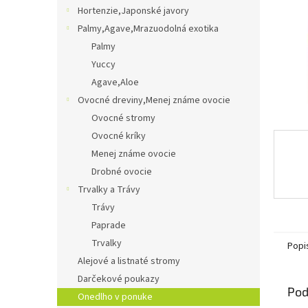
Hortenzie,Japonské javory
Palmy,Agave,Mrazuodolná exotika
Palmy
Yuccy
Agave,Aloe
Ovocné dreviny,Menej známe ovocie
Ovocné stromy
Ovocné kríky
Menej známe ovocie
Drobné ovocie
Trvalky a Trávy
Trávy
Paprade
Trvalky
Popi
Alejové a listnaté stromy
Darčekové poukazy
Pod
Onedlho v ponuke