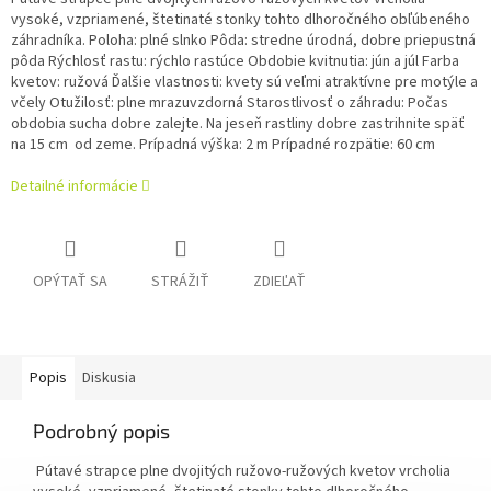
vysoké, vzpriamené, štetinaté stonky tohto dlhoročného obľúbeného
záhradníka.
Poloha: plné slnko Pôda: stredne úrodná, dobre priepustná
pôda Rýchlosť rastu: rýchlo rastúce Obdobie kvitnutia: jún a júl Farba
kvetov: ružová Ďalšie vlastnosti: kvety sú veľmi atraktívne pre motýle a
včely Otužilosť: plne mrazuvzdorná Starostlivosť o záhradu: Počas
obdobia sucha dobre zalejte.
Na jeseň rastliny dobre zastrihnite späť
na 15 cm od zeme.
Prípadná výška: 2 m Prípadné rozpätie: 60 cm
Detailné informácie
OPÝTAŤ SA
STRÁŽIŤ
ZDIEĽAŤ
Popis
Diskusia
Podrobný popis
Pútavé strapce plne dvojitých ružovo-ružových kvetov vrcholia