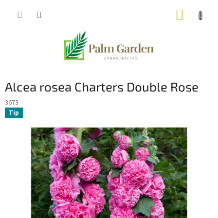
Prejsť
NÁKUP
na
obsah
KOŠÍK
Alcea rosea Charters Double Rose
3673
Tip