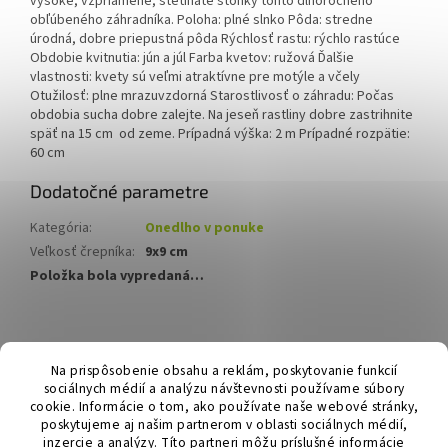
vysoké, vzpriamené, štetinaté stonky tohto dlhoročného
obľúbeného záhradníka. Poloha: plné slnko Pôda: stredne
úrodná, dobre priepustná pôda Rýchlosť rastu: rýchlo rastúce
Obdobie kvitnutia: jún a júl Farba kvetov: ružová Ďalšie
vlastnosti: kvety sú veľmi atraktívne pre motýle a včely
Otužilosť: plne mrazuvzdorná Starostlivosť o záhradu: Počas
obdobia sucha dobre zalejte. Na jeseň rastliny dobre zastrihnite
späť na 15 cm od zeme. Prípadná výška: 2 m Prípadné rozpätie:
60 cm
Dodatočné parametre
Kategória
:
Onedlho v ponuke
Veľkosť črepníka
:
9x9 cm
Položka bola vypredaná…
Z
á
Hurmikaki.com
Na prispôsobenie obsahu a reklám, poskytovanie funkcií
p
sociálnych médií a analýzu návštevnosti používame súbory
ä
cookie. Informácie o tom, ako používate naše webové stránky,
t
poskytujeme aj našim partnerom v oblasti sociálnych médií,
i
inzercie a analýzy. Títo partneri môžu príslušné informácie