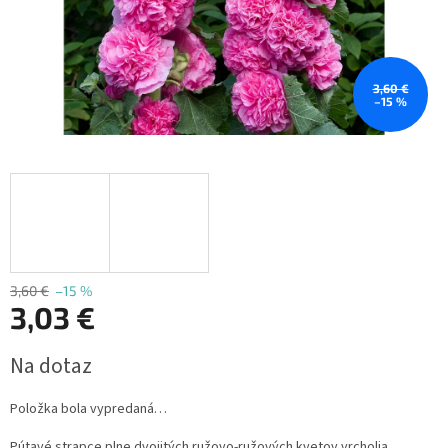
3,60 €
–15 %
3,60 €
–15 %
3,03 €
Jednotková
Na dotaz
cena:
Položka bola vypredaná…
Pútavé strapce plne dvojitých ružovo-ružových kvetov vrcholia