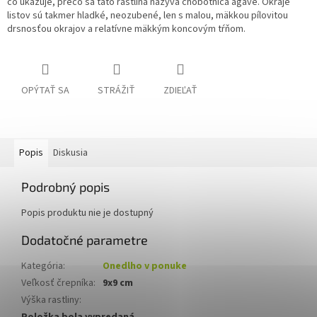
čo ukazuje, prečo sa táto rastlina nazýva chobotnica agáve. Okraje
listov sú takmer hladké, neozubené, len s malou, mäkkou pílovitou
drsnosťou okrajov a relatívne mäkkým koncovým tŕňom.
OPÝTAŤ SA
STRÁŽIŤ
ZDIEĽAŤ
Popis
Diskusia
Podrobný popis
Popis produktu nie je dostupný
Dodatočné parametre
Kategória
:
Onedlho v ponuke
Veľkosť črepníka
:
9x9 cm
Výška rastliny
: