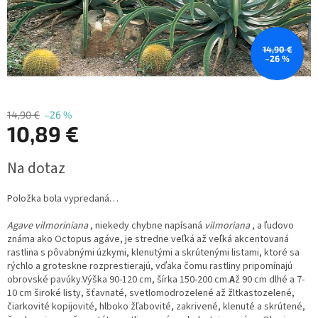
14,90 €
–26 %
14,90 €
–26 %
10,89 €
Jednotková
Na dotaz
cena:
Položka bola vypredaná…
Agave vilmoriniana
, niekedy chybne napísaná
vilmoriana
, a ľudovo
známa ako Octopus agáve, je stredne veľká až veľká akcentovaná
rastlina s pôvabnými úzkymi, klenutými a skrútenými listami, ktoré sa
rýchlo a groteskne rozprestierajú, vďaka čomu rastliny pripomínajú
obrovské pavúky.Výška 90-120 cm, šírka 150-200 cm.
A
ž 90 cm dlhé a 7-
10 cm široké listy, šťavnaté, svetlomodrozelené až žltkastozelené,
čiarkovité kopijovité, hlboko žľabovité, zakrivené, klenuté a skrútené,