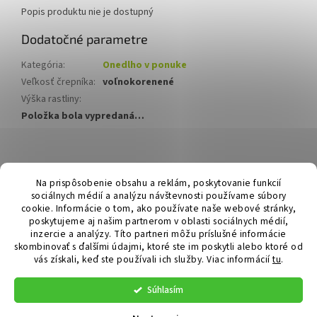
Popis produktu nie je dostupný
Dodatočné parametre
Kategória
:
Onedlho v ponuke
Veľkosť črepníka
:
voľnokorenené
Výška rastliny
:
Položka bola vypredaná…
Z
á
Hurmikaki.com
Na prispôsobenie obsahu a reklám, poskytovanie funkcií
p
sociálnych médií a analýzu návštevnosti používame súbory
ä
cookie. Informácie o tom, ako používate naše webové stránky,
t
poskytujeme aj našim partnerom v oblasti sociálnych médií,
i
inzercie a analýzy. Títo partneri môžu príslušné informácie
skombinovať s ďalšími údajmi, ktoré ste im poskytli alebo ktoré od
e
vás získali, keď ste používali ich služby.
Viac informácií
tu
.
Vytvoril Shoptet
Súhlasím
Copyright 2026
Hurmikaki.com
. Všetky práva vyhradené.