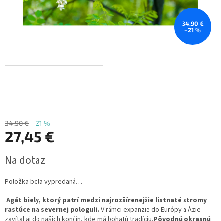
34,90 €
–21 %
34,90 €
–21 %
27,45 €
Jednotková
Na dotaz
cena:
Položka bola vypredaná…
A
gát biely, ktorý patrí medzi najrozšírenejšie listnaté stromy
rastúce na severnej pologuli.
V rámci expanzie do Európy a Ázie
zavítal aj do našich končín, kde má bohatú tradíciu.
Pôvodnú okrasnú