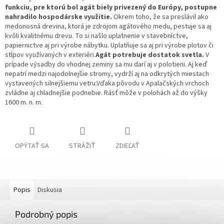
funkciu, pre ktorú bol agát biely privezený do Európy, postupne
nahradilo hospodárske využitie.
Okrem toho, že sa preslávil ako
medonosná drevina, ktorá je zdrojom agátového medu, pestuje sa aj
kvôli kvalitnému drevu. To si našlo uplatnenie v stavebníctve,
papiernictve aj pri výrobe nábytku. Uplatňuje sa aj pri výrobe plotov či
stĺpov využívaných v exteriéri.
Agát potrebuje dostatok svetla.
V
prípade výsadby do vhodnej zeminy sa mu darí aj v polotieni. Aj keď
nepatrí medzi najodolnejšie stromy, vydrží aj na odkrytých miestach
vystavených silnejšiemu vetru.Vďaka pôvodu v Apalačských vrchoch
zvládne aj chladnejšie podnebie. Rásť môže v polohách až do výšky
1600 m. n. m.
OPÝTAŤ SA
STRÁŽIŤ
ZDIEĽAŤ
Popis
Diskusia
Podrobný popis