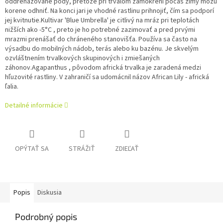
oddrenážované pôdy, pretože pri trvalom zamokrení počas zimy môžu
korene odhniť. Na konci jari je vhodné rastlinu prihnojiť, čím sa podporí
jej kvitnutie.
Kultivar 'Blue Umbrella' je citlivý na mráz pri teplotách
nižších ako -5°C , preto je ho potrebné zazimovať a pred prvými
mrazmi prenášať do chráneného stanovišťa. Používa sa často na
výsadbu do mobilných nádob, terás alebo ku bazénu. Je skvelým
ozvláštnením trvalkových skupinových i zmiešaných
záhonov.
Agapanthus , pôvodom africká trvalka je zaradená medzi
hľuzovité rastliny. V zahraničí sa udomácnil názov African Lily - africká
ľalia.
Detailné informácie
OPÝTAŤ SA
STRÁŽIŤ
ZDIEĽAŤ
Popis
Diskusia
Podrobný popis