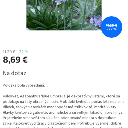
11,20 €
–22 %
11,20 €
–22 %
8,69 €
Jednotková
Na dotaz
cena:
Položka bola vypredaná…
Kalokvet, Agapanthus 'Blue Umbrella' je dekoratívny listami, ktoré sa
podobajú na listy okrasných tráv. V období kvitnutia počas leta nesie na
dlhých, tenkých stonkách mnohopočetné trúbkovité, modré kvety.
Hlávky kvetov sú guľovité, aromatické a sú veľkým lákadlom pre hmyz.
Prijateľným stanovišťom sú južne orientované miesta s dostatkom
slnka. Kalokvet vydrží aj v čiastočnom tieni. Potrebuje výživné, dobre