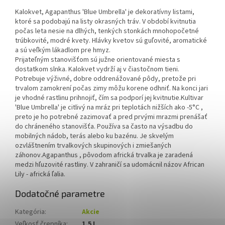
Kalokvet, Agapanthus 'Blue Umbrella' je dekoratívny listami,
ktoré sa podobajú na listy okrasných tráv. V období kvitnutia
počas leta nesie na dlhých, tenkých stonkách mnohopočetné
trúbkovité, modré kvety. Hlávky kvetov sú guľovité, aromatické
a sú veľkým lákadlom pre hmyz.
Prijateľným stanovišťom sú južne orientované miesta s
dostatkom slnka. Kalokvet vydrží aj v čiastočnom tieni.
Potrebuje výživné, dobre oddrenážované pôdy, pretože pri
trvalom zamokrení počas zimy môžu korene odhniť. Na konci jari
je vhodné rastlinu prihnojiť, čím sa podporí jej kvitnutie.
Kultivar
'Blue Umbrella' je citlivý na mráz pri teplotách nižších ako -5°C ,
preto je ho potrebné zazimovať a pred prvými mrazmi prenášať
do chráneného stanovišťa. Používa sa často na výsadbu do
mobilných nádob, terás alebo ku bazénu. Je skvelým
ozvláštnením trvalkových skupinových i zmiešaných
záhonov.
Agapanthus , pôvodom africká trvalka je zaradená
medzi hľuzovité rastliny. V zahraničí sa udomácnil názov African
Lily - africká ľalia.
Dodatočné parametre
Kategória
:
Akcie
Veľkosť črepníka
:
1,5 L