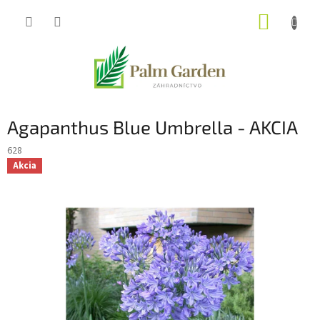
Prejsť
NÁKUP
na
obsah
KOŠÍK
Agapanthus Blue Umbrella - AKCIA
628
Akcia