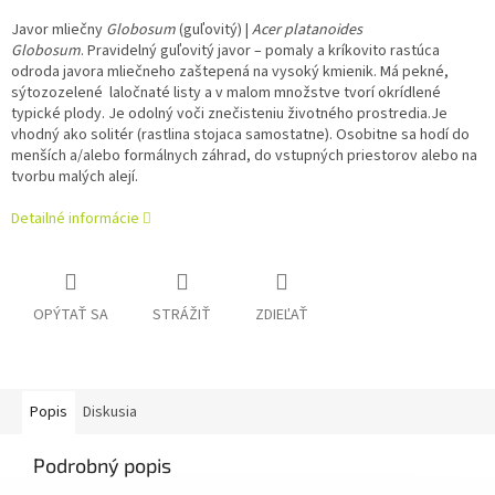
Javor mliečny
Globosum
(guľovitý) |
Acer platanoides
Globosum
. Pravidelný guľovitý javor – pomaly a kríkovito rastúca
odroda javora mliečneho zaštepená na vysoký kmienik. Má pekné,
sýtozozelené laločnaté listy a v malom množstve tvorí okrídlené
typické plody. Je odolný voči znečisteniu životného prostredia.
Je
vhodný ako solitér (rastlina stojaca samostatne). Osobitne sa hodí do
menších a/alebo formálnych záhrad, do vstupných priestorov alebo na
tvorbu malých alejí.
Detailné informácie
OPÝTAŤ SA
STRÁŽIŤ
ZDIEĽAŤ
Popis
Diskusia
Podrobný popis