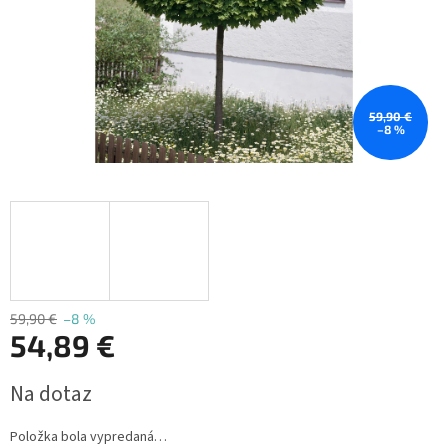
59,90 €
–8 %
59,90 €
–8 %
54,89 €
Jednotková
Na dotaz
cena:
Položka bola vypredaná…