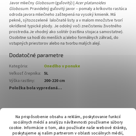
Javor mliečny
Globosum
(guľovitý) |
Acer platanoides
Globosum
. Pravidelný guľovitý javor – pomaly a kríkovito rastúca
odroda javora mliečneho zaštepená na vysoký kmienik. Má
pekné, sýtozozelené laločnaté listy a v malom množstve tvorí
okrídlené typické plody. Je odolný voči znečisteniu životného
prostredia.
Je vhodný ako solitér (rastlina stojaca samostatne).
Osobitne sa hodí do menších a/alebo formálnych záhrad, do
vstupných priestorov alebo na tvorbu malých alejí.
Dodatočné parametre
Kategória
:
Onedlho v ponuke
Veľkosť črepníka
:
5L
Výška rastliny
:
200-220 cm
Položka bola vypredaná…
Z
á
Hurmikaki.com
Na prispôsobenie obsahu a reklám, poskytovanie funkcií
p
sociálnych médií a analýzu návštevnosti používame súbory
ä
cookie. Informácie o tom, ako používate naše webové stránky,
t
poskytujeme aj našim partnerom v oblasti sociálnych médií,