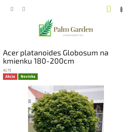
Prejsť
NÁKUP
na
obsah
KOŠÍK
Acer platanoides Globosum na
kmienku 180-200cm
4175
Akcia
Novinka