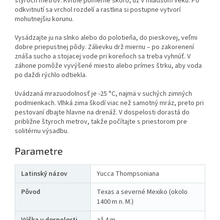
štyroch metrov. Kvitne pomerne skoro, už v mladšom veku. Po
odkvitnutí sa vrchol rozdelí a rastlina si postupne vytvorí
mohutnejšiu korunu.
Vysádzajte ju na slnko alebo do polotieňa, do pieskovej, veľmi
dobre priepustnej pôdy. Zálievku drž miernu – po zakorenení
znáša sucho a stojacej vode pri koreňoch sa treba vyhnúť. V
záhone pomôže vyvýšené miesto alebo prímes štrku, aby voda
po daždi rýchlo odtiekla.
Uvádzaná mrazuodolnosť je -25 °C, najmä v suchých zimných
podmienkach. Vlhká zima škodí viac než samotný mráz, preto pri
pestovaní dbajte hlavne na drenáž. V dospelosti dorastá do
približne štyroch metrov, takže počítajte s priestorom pre
solitérnu výsadbu.
Parametre
Latinský názov
Yucca Thompsoniana
Pôvod
Texas a severné Mexiko (okolo
1400 m n. M.)
Výška v dospelosti
až 4 m