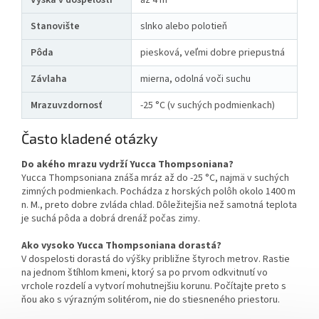
Stanovište
slnko alebo polotieň
Pôda
piesková, veľmi dobre priepustná
Závlaha
mierna, odolná voči suchu
Mrazuvzdornosť
-25 °C (v suchých podmienkach)
Často kladené otázky
Do akého mrazu vydrží Yucca Thompsoniana?
Yucca Thompsoniana znáša mráz až do -25 °C, najmä v suchých
zimných podmienkach. Pochádza z horských polôh okolo 1400 m
n. M., preto dobre zvláda chlad. Dôležitejšia než samotná teplota
je suchá pôda a dobrá drenáž počas zimy.
Ako vysoko Yucca Thompsoniana dorastá?
V dospelosti dorastá do výšky približne štyroch metrov. Rastie
na jednom štíhlom kmeni, ktorý sa po prvom odkvitnutí vo
vrchole rozdelí a vytvorí mohutnejšiu korunu. Počítajte preto s
ňou ako s výrazným solitérom, nie do stiesneného priestoru.