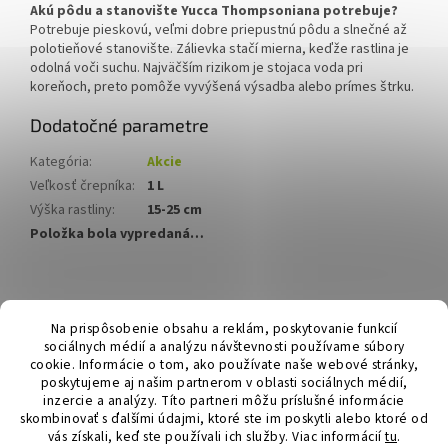
Akú pôdu a stanovište Yucca Thompsoniana potrebuje?
Potrebuje pieskovú, veľmi dobre priepustnú pôdu a slnečné až
polotieňové stanovište. Zálievka stačí mierna, keďže rastlina je
odolná voči suchu. Najväčším rizikom je stojaca voda pri
koreňoch, preto pomôže vyvýšená výsadba alebo prímes štrku.
Dodatočné parametre
Kategória
:
Akcie
Veľkosť črepníka
:
1 L
Výška rastliny
:
15-25 cm
Položka bola vypredaná…
Z
á
Hurmikaki.com
Na prispôsobenie obsahu a reklám, poskytovanie funkcií
p
sociálnych médií a analýzu návštevnosti používame súbory
ä
cookie. Informácie o tom, ako používate naše webové stránky,
t
poskytujeme aj našim partnerom v oblasti sociálnych médií,
i
inzercie a analýzy. Títo partneri môžu príslušné informácie
skombinovať s ďalšími údajmi, ktoré ste im poskytli alebo ktoré od
e
vás získali, keď ste používali ich služby.
Viac informácií
tu
.