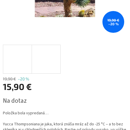
19,90 €
–20 %
19,90 €
–20 %
15,90 €
Jednotková
Na dotaz
cena:
Položka bola vypredaná…
Yucca Thompsoniana je juka, ktorá znáša mráz až do -25 °C – a to bez
skleníka aj v chladnejších polohách. Rastie od prírody vysoko, vo výške