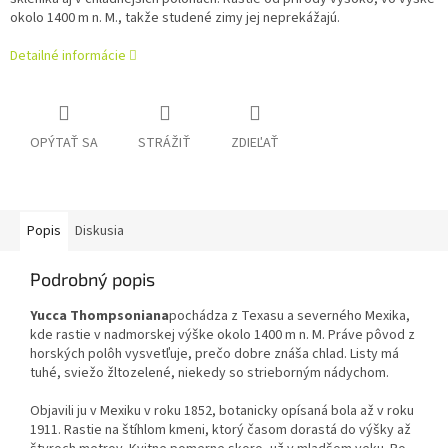
okolo 1400 m n. M., takže studené zimy jej neprekážajú.
Detailné informácie
OPÝTAŤ SA
STRÁŽIŤ
ZDIEĽAŤ
Popis
Diskusia
Podrobný popis
Yucca Thompsoniana
pochádza z Texasu a severného Mexika,
kde rastie v nadmorskej výške okolo 1400 m n. M. Práve pôvod z
horských polôh vysvetľuje, prečo dobre znáša chlad. Listy má
tuhé, sviežo žltozelené, niekedy so strieborným nádychom.
Objavili ju v Mexiku v roku 1852, botanicky opísaná bola až v roku
1911. Rastie na štíhlom kmeni, ktorý časom dorastá do výšky až