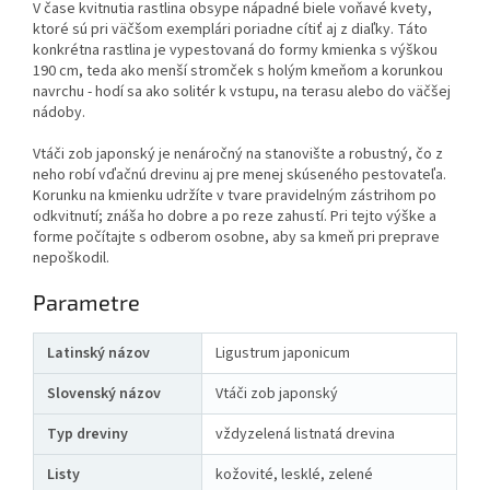
V čase kvitnutia rastlina obsype nápadné biele voňavé kvety,
ktoré sú pri väčšom exemplári poriadne cítiť aj z diaľky. Táto
konkrétna rastlina je vypestovaná do formy kmienka s výškou
190 cm, teda ako menší stromček s holým kmeňom a korunkou
navrchu - hodí sa ako solitér k vstupu, na terasu alebo do väčšej
nádoby.
Vtáči zob japonský je nenáročný na stanovište a robustný, čo z
neho robí vďačnú drevinu aj pre menej skúseného pestovateľa.
Korunku na kmienku udržíte v tvare pravidelným zástrihom po
odkvitnutí; znáša ho dobre a po reze zahustí. Pri tejto výške a
forme počítajte s odberom osobne, aby sa kmeň pri preprave
nepoškodil.
Parametre
Latinský názov
Ligustrum japonicum
Slovenský názov
Vtáči zob japonský
Typ dreviny
vždyzelená listnatá drevina
Listy
kožovité, lesklé, zelené