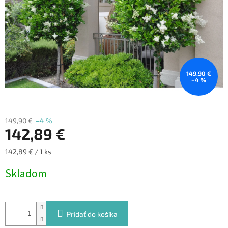
149,90 €
–4 %
149,90 €
–4 %
142,89 €
Jednotková
142,89 € / 1 ks
cena:
Skladom
Pridať do košíka