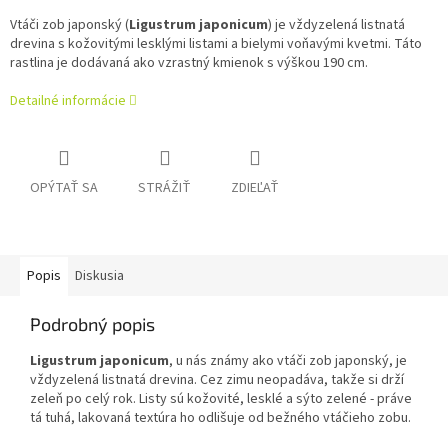
Vtáči zob japonský (
Ligustrum japonicum
) je vždyzelená listnatá
drevina s kožovitými lesklými listami a bielymi voňavými kvetmi. Táto
rastlina je dodávaná ako vzrastný kmienok s výškou 190 cm.
Detailné informácie
OPÝTAŤ SA
STRÁŽIŤ
ZDIEĽAŤ
Popis
Diskusia
Podrobný popis
Ligustrum japonicum
, u nás známy ako vtáči zob japonský, je
vždyzelená listnatá drevina. Cez zimu neopadáva, takže si drží
zeleň po celý rok. Listy sú kožovité, lesklé a sýto zelené - práve
tá tuhá, lakovaná textúra ho odlišuje od bežného vtáčieho zobu.