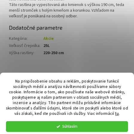
Táto rastlina je vypestovaná ako kmienok s výškou 190 cm, teda
menší stromček s holým kmeňom a korunkou. Vzhľadom na
veľkosť je ponúkaná na osobný odber.
Dodatočné parametre
Kategória
:
Akcie
Veľkosť črepníka
:
25L
Výška rastliny
:
220-250 cm
Z
á
Hurmikaki.com
Na prispôsobenie obsahu a reklám, poskytovanie funkcií
p
sociálnych médií a analýzu návštevnosti používame súbory
ä
cookie. Informácie o tom, ako používate naše webové stránky,
t
poskytujeme aj našim partnerom v oblasti sociálnych médií,
i
inzercie a analýzy. Títo partneri môžu príslušné informácie
skombinovať s ďalšími údajmi, ktoré ste im poskytli alebo ktoré od
e
vás získali, keď ste používali ich služby.
Viac informácií
tu
.
Vytvoril Shoptet
Súhlasím