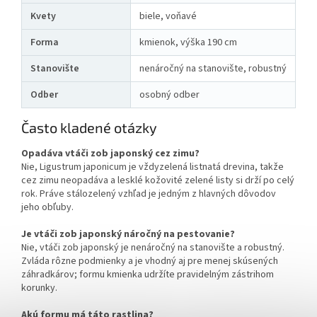
Kvety
biele, voňavé
Forma
kmienok, výška 190 cm
Stanovište
nenáročný na stanovište, robustný
Odber
osobný odber
Často kladené otázky
Opadáva vtáči zob japonský cez zimu?
Nie, Ligustrum japonicum je vždyzelená listnatá drevina, takže
cez zimu neopadáva a lesklé kožovité zelené listy si drží po celý
rok. Práve stálozelený vzhľad je jedným z hlavných dôvodov
jeho obľuby.
Je vtáči zob japonský náročný na pestovanie?
Nie, vtáči zob japonský je nenáročný na stanovište a robustný.
Zvláda rôzne podmienky a je vhodný aj pre menej skúsených
záhradkárov; formu kmienka udržíte pravidelným zástrihom
korunky.
Akú formu má táto rastlina?