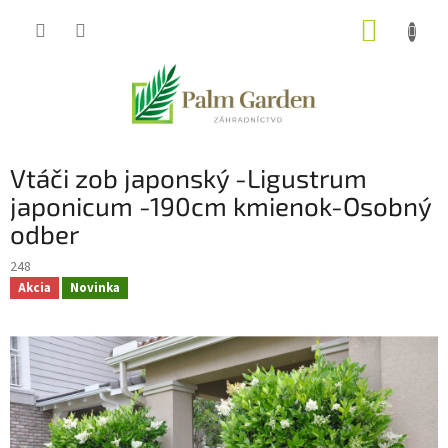
Prejsť
NÁKUP
na
obsah
KOŠÍK
Vtáči zob japonský -Ligustrum
japonicum -190cm kmienok-Osobný
odber
248
Akcia
Novinka