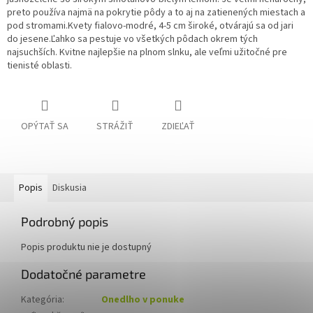
preto používa najmä na pokrytie pôdy a to aj na zatienených miestach a
pod stromami.
Kvety fialovo-modré, 4-5 cm široké, otvárajú sa od jari
do jesene.Ľahko sa pestuje vo všetkých pôdach okrem tých
najsuchších. Kvitne najlepšie na plnom slnku, ale veľmi užitočné pre
tienisté oblasti.
OPÝTAŤ SA
STRÁŽIŤ
ZDIEĽAŤ
Popis
Diskusia
Podrobný popis
Popis produktu nie je dostupný
Dodatočné parametre
Kategória
:
Onedlho v ponuke