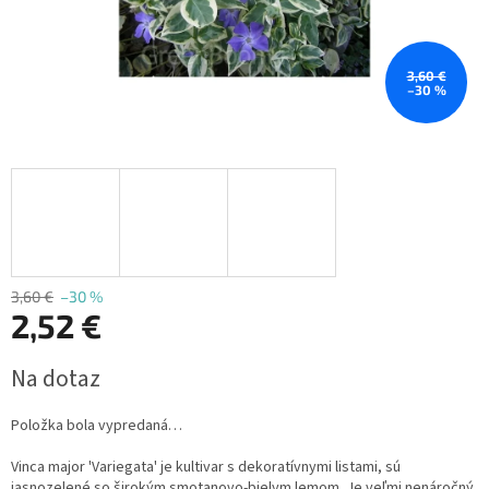
3,60 €
–30 %
3,60 €
–30 %
2,52 €
Jednotková
Na dotaz
cena:
Položka bola vypredaná…
Vinca major 'Variegata' je kultivar s dekoratívnymi listami, sú
jasnozelené so širokým smotanovo-bielym lemom. Je veľmi nenáročný,