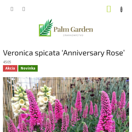
Prejsť
NÁKUP
na
obsah
KOŠÍK
Veronica spicata ‘Anniversary Rose’
4505
Akcia
Novinka