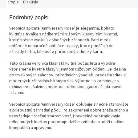
Popis
Diskusia
výdatne rastie do šírky.
Podrobný popis
Veronica spicata ‘Anniversary Rose’ je elegantná, bohato
kvitnúca trvalka s nádhernými ružovými klasovitými kvetmi,
ktoré krásne vyniknú v slnečných záhonoch. Patrí medzi
obľúbené nenáročné kvitnúce trvalky, ktoré prinášajú do
záhrady farbu, ľahkosť a prirodzený vidiecky šarm.
Táto krásna veronika klasnatá kvitne počas leta a vytvára
vzpriamené kvetné klasy v jemnom ružovom odtieni. Je ideálna
do trvalkových záhonov, prírodných výsadieb, predzáhradiek aj
moderných záhradných kompozícií. Výborne sa kombinuje s
echinaceou, šalviou, nepétou, rudbekiou, gaurou či okrasnými
trávami.
Veronica spicata ‘Anniversary Rose’ obľubuje slnečné stanovište
a priepustnú záhradnú pôdu. Po zakorenení dobre znáša sucho a
nevyžaduje náročnú starostlivosť. Pravidelné odstraňovanie
odkvitnutých kvetov podporuje ďalšie kvitnutie a udrží rastlinu
kompaktnú a upravenú.