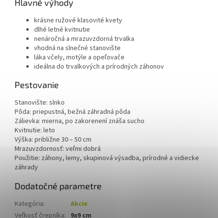
Hlavné výhody
krásne ružové klasovité kvety
dlhé letné kvitnutie
nenáročná a mrazuvzdorná trvalka
vhodná na slnečné stanovište
láka včely, motýle a opeľovače
ideálna do trvalkových a prírodných záhonov
Pestovanie
Stanovište: slnko
Pôda: priepustná, bežná záhradná pôda
Zálievka: mierna, po zakorenení znáša sucho
Kvitnutie: leto
Výška: približne 30 – 50 cm
Mrazuvzdornosť: veľmi dobrá
Použitie: záhony, lemy, skupinová výsadba, prírodné a vidiecke
záhrady
Dodatočné parametre
Kategória
:
Akcie
Veľkosť črepníka
:
9x9 cm