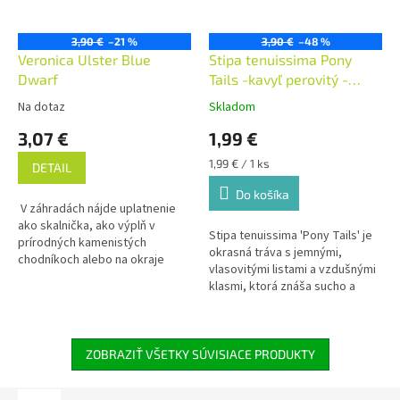
3,90 €
–21 %
3,90 €
–48 %
Veronica Ulster Blue
Stipa tenuissima Pony
Dwarf
Tails -kavyľ perovitý -
AKCIA
Na dotaz
Skladom
3,07 €
1,99 €
Jednotková
1,99 € / 1 ks
DETAIL
cena:
Do košíka
V záhradách nájde uplatnenie
ako skalnička, ako výplň v
Stipa tenuissima 'Pony Tails' je
prírodných kamenistých
okrasná tráva s jemnými,
chodníkoch alebo na okraje
vlasovitými listami a vzdušnými
záhonov. V záhrade sa jej darí na
klasmi, ktorá znáša sucho a
priepustných, pieskových
najlepšie rastie na plnom slnku.
pôdach na slnečných miestach.
Svetlozelené trsy sa počas
Veronika plazivá dokáže
sezóny prefarbujú do zlatistých
prezimovať, a to aj pri
odtieňov a pri každom závane
ZOBRAZIŤ VŠETKY SÚVISIACE PRODUKTY
intenzívnych mrazoch.
vetra sa rozvlnia.
Plochorastúca trvalka dorastá
do výšky približne 5 cm,