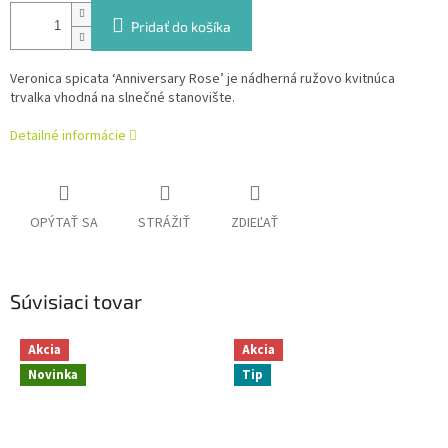
Pridať do košíka
Veronica spicata ‘Anniversary Rose’ je nádherná ružovo kvitnúca
trvalka vhodná na slnečné stanovište.
Detailné informácie
OPÝTAŤ SA
STRÁŽIŤ
ZDIEĽAŤ
Súvisiaci tovar
Akcia
Akcia
Novinka
Tip