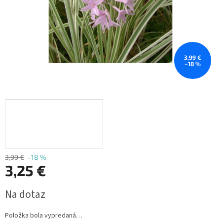
3,99 €
–18 %
3,99 €
–18 %
3,25 €
Jednotková
Na dotaz
cena:
Položka bola vypredaná…