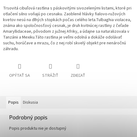
Trsovitá cibuľová rastlina s páskovitými sivozelenými listami, ktoré pri
otlačení silno voňajú po cesnaku. Zaoblené hlávky fialovo-ružových
kvetov nesú na dlhých stopkách počas celého leta.Tulbaghia violacea,
známa ako spoločnosťový cesnak, je druh kvitnúcej rastliny z čeľade
Amaryllidaceae, pôvodom z južnej Afriky, a údajne sa naturalizovala v
Tanzánii a Mexiku.Táto rastlina je veľmi odolná a dokáže odolávať
suchu, horúčave a mrazu, čo z nej robí skvelý objekt pre nenáročnú
záhradu.
OPÝTAŤ SA
STRÁŽIŤ
ZDIEĽAŤ
Popis
Diskusia
Podrobný popis
Popis produktu nie je dostupný