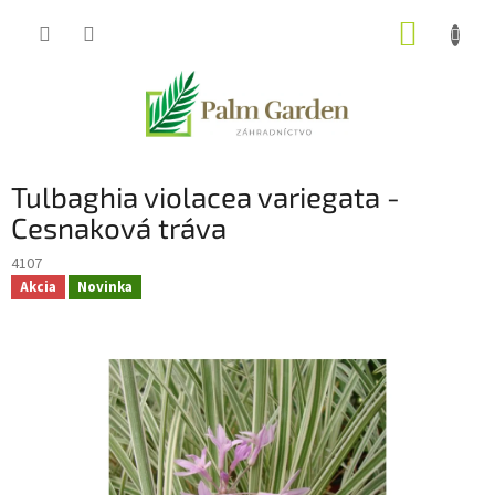
Prejsť
NÁKUP
na
obsah
KOŠÍK
Tulbaghia violacea variegata -
Cesnaková tráva
4107
Akcia
Novinka