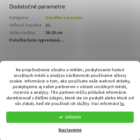
Dodatočné parametre
Kategória
:
Onedlho v ponuke
Veľkosť črepníka
:
2 L
Výška rastliny
:
20-25 cm
Položka bola vypredaná…
Z
á
Hurmikaki.com
Na prispôsobenie obsahu a reklám, poskytovanie funkcií
p
sociálnych médií a analýzu návštevnosti používame súbory
ä
cookie. Informácie o tom, ako používate naše webové stránky,
t
poskytujeme aj našim partnerom v oblasti sociálnych médií,
i
inzercie a analýzy. Títo partneri môžu príslušné informácie
skombinovať s ďalšími údajmi, ktoré ste im poskytli alebo ktoré od
e
vás získali, keď ste používali ich služby.
Viac informácií
tu
.
Vytvoril Shoptet
Súhlasím
Copyright 2026
Hurmikaki.com
. Všetky práva vyhradené.
Nastavenie