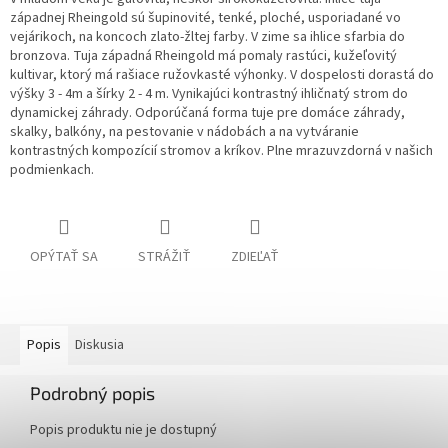
západnej Rheingold sú šupinovité, tenké, ploché, usporiadané vo
vejárikoch, na koncoch zlato-žltej farby. V zime sa ihlice sfarbia do
bronzova. Tuja západná Rheingold má pomaly rastúci, kužeľovitý
kultivar, ktorý má rašiace ružovkasté výhonky.
V dospelosti dorastá do
výšky 3 - 4m a šírky 2 - 4 m. Vynikajúci kontrastný ihličnatý strom do
dynamickej záhrady. Odporúčaná forma tuje pre domáce záhrady,
skalky, balkóny, na pestovanie v nádobách a na vytváranie
kontrastných kompozícií stromov a kríkov. Plne mrazuvzdorná v našich
podmienkach.
OPÝTAŤ SA
STRÁŽIŤ
ZDIEĽAŤ
Popis
Diskusia
Podrobný popis
Popis produktu nie je dostupný