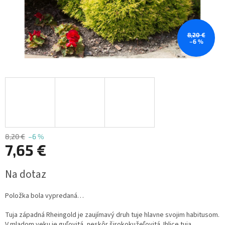
8,20 €
–6 %
8,20 €
–6 %
7,65 €
Jednotková
Na dotaz
cena:
Položka bola vypredaná…
Tuja západná Rheingold je zaujímavý druh tuje hlavne svojim habitusom.
V mladom veku je guľovitá, neskôr širokokužeľovitá. Ihlice tuja