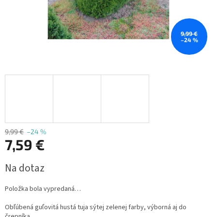
9,99 €
–24 %
9,99 €
–24 %
7,59 €
Jednotková
Na dotaz
cena:
Položka bola vypredaná…
Obľúbená guľovitá hustá tuja sýtej zelenej farby, výborná aj do
črepníka.