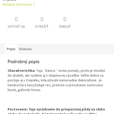
Detailné informácie
OPÝTAŤ SA
STRÁŽIŤ
ZDIEĽAŤ
Popis
Diskusia
Podrobný popis
Charakteristika:
Tuja ´Danica´ rastie pomaly, preto je vhodná
do skaliek, ale vynikne aj v skupinovej výsadbe. Veľmi dobre sa
pestuje aj v črepníku, kde pôsobí mimoriadne dekoratívne. Je
nenáročná a nevyžaduje rez, pretože si prirodzene zachováva
hustú, guľovitú formu.
Pestovanie: Tuje vysádzame do priepustnej pôdy na slnko