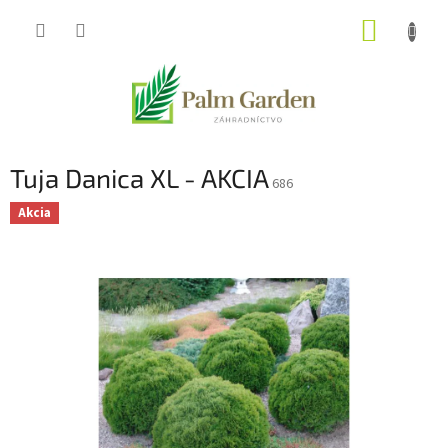
Prejsť
NÁKUP
na
obsah
KOŠÍK
Tuja Danica XL - AKCIA
686
Akcia