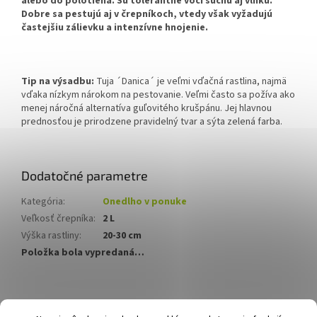
alebo do polotieňa. Sú tolerantné voči suchu aj vlhku.
Dobre sa pestujú aj v črepníkoch, vtedy však vyžadujú
častejšiu zálievku a intenzívne hnojenie.
Tip na výsadbu:
Tuja ´Danica´ je veľmi vďačná rastlina, najmä
vďaka nízkym nárokom na pestovanie. Veľmi často sa požíva ako
menej náročná alternatíva guľovitého krušpánu. Jej hlavnou
prednosťou je prirodzene pravidelný tvar a sýta zelená farba.
Dodatočné parametre
Kategória
:
Onedlho v ponuke
Veľkosť črepníka
:
2 L
Výška rastliny
:
20-30 cm
Položka bola vypredaná…
Z
á
Hurmikaki.com