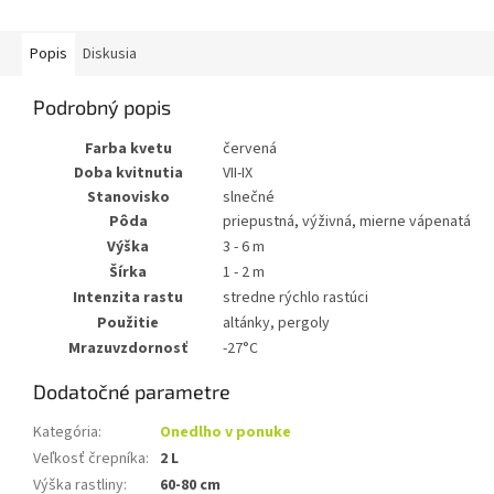
Popis
Diskusia
Podrobný popis
Farba kvetu
červená
Doba kvitnutia
VII-IX
Stanovisko
slnečné
Pôda
priepustná, výživná, mierne vápenatá
Výška
3 - 6 m
Šírka
1 - 2 m
Intenzita rastu
stredne rýchlo rastúci
Použitie
altánky, pergoly
Mrazuvzdornosť
-27°C
Dodatočné parametre
Kategória
:
Onedlho v ponuke
Veľkosť črepníka
:
2 L
Výška rastliny
:
60-80 cm