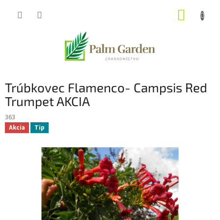
Prejsť
NÁKUP
na
obsah
KOŠÍK
Trúbkovec Flamenco- Campsis Red
Trumpet AKCIA
363
Akcia
Tip