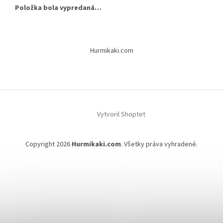
Položka bola vypredaná…
Z
á
Hurmikaki.com
p
ä
t
i
e
Vytvoril Shoptet
Copyright 2026
Hurmikaki.com
. Všetky práva vyhradené.