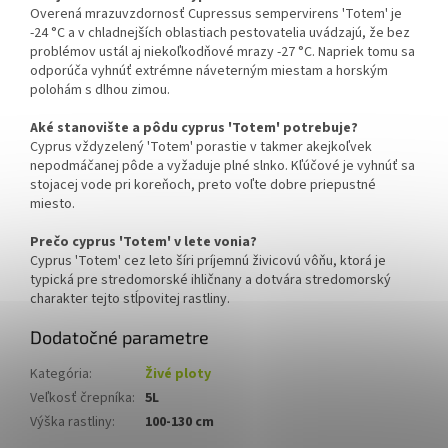
Overená mrazuvzdornosť Cupressus sempervirens 'Totem' je
-24 °C a v chladnejších oblastiach pestovatelia uvádzajú, že bez
problémov ustál aj niekoľkodňové mrazy -27 °C. Napriek tomu sa
odporúča vyhnúť extrémne náveterným miestam a horským
polohám s dlhou zimou.
Aké stanovište a pôdu cyprus 'Totem' potrebuje?
Cyprus vždyzelený 'Totem' porastie v takmer akejkoľvek
nepodmáčanej pôde a vyžaduje plné slnko. Kľúčové je vyhnúť sa
stojacej vode pri koreňoch, preto voľte dobre priepustné
miesto.
Prečo cyprus 'Totem' v lete vonia?
Cyprus 'Totem' cez leto šíri príjemnú živicovú vôňu, ktorá je
typická pre stredomorské ihličnany a dotvára stredomorský
charakter tejto stĺpovitej rastliny.
Dodatočné parametre
Kategória
:
Živé ploty
Veľkosť črepníka
:
5L
Výška rastliny
:
100-130 cm