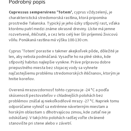
Podrobný popis
Cupressus sempervirens 'Totem'
, cyprus vždyzelený, je
charakteristická stredomorská rastlina, ktorá pripomína
prostredie Talianska. Typický je jeho úzky stĺpovitý rast, vďaka
ktorému patrí medzi známe okrasné dreviny. Lístie má jemne
rozvetvené, ihličnaté, a cez leto celý ker šíri príjemnú živicovú
vôňu. Ponúkaná rastlina má výšku 100-130 cm.
Cyprus 'Totem' porastie v takmer akejkoľvek pôde, dôležité je
len, aby nebola podmáčaná. Vysaďte ho na plné slnko, kde
stĺpovitý habitus najlepšie vynikne. Práve prípravou dobre
priepustného miesta bez stojacej vody sa vyhnete
najčastejšiemu problému stredomorských ihličnanov, ktorým je
hnitie koreňov.
Overená mrazuvzdornosť tohto cyprusu je -24 °C a podľa
skúseností pestovateľov v chladnejších polohách bez
problémov znášal aj niekoľkodňové mrazy -27 °C. Napriek tomu
odporúčame vyhnúť sa extrémne náveterným miestam a
horským oblastiam s dlhotrvajúcou zimou, kde zatiaľ nie je
odskúšaný. V takýchto polohách radšej voľte chránené
stanovište pri stene alebo v závetrí.