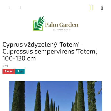
Prejsť
NÁKUP
na
obsah
KOŠÍK
Cyprus vždyzelený 'Totem' -
Cupressus sempervirens 'Totem',
100-130 cm
279
Akcia
Tip