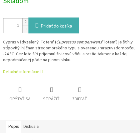
Skladom
Pridať do košíka
Cyprus vždyzelený 'Totem' (
Cupressus sempervirens
'Totem') je štíhly
stĺpovitý ihličnan stredomorského typu s overenou mrazuvzdornosťou
-24 °C. Cez leto šíri príjemnú živicovú vôňu a rastie takmer v každej
nepodmáčanej pôde na plnom slnku.
Detailné informácie
OPÝTAŤ SA
STRÁŽIŤ
ZDIEĽAŤ
Popis
Diskusia