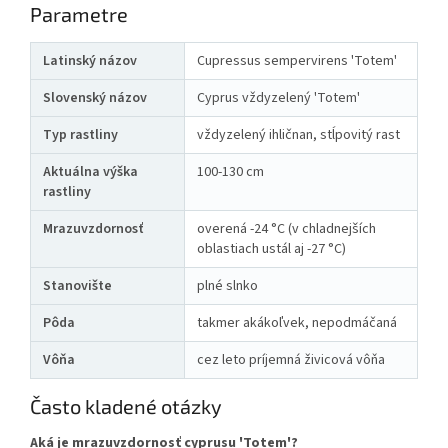
Parametre
Latinský názov
Cupressus sempervirens 'Totem'
Slovenský názov
Cyprus vždyzelený 'Totem'
Typ rastliny
vždyzelený ihličnan, stĺpovitý rast
Aktuálna výška
100-130 cm
rastliny
Mrazuvzdornosť
overená -24 °C (v chladnejších
oblastiach ustál aj -27 °C)
Stanovište
plné slnko
Pôda
takmer akákoľvek, nepodmáčaná
Vôňa
cez leto príjemná živicová vôňa
Často kladené otázky
Aká je mrazuvzdornosť cyprusu 'Totem'?