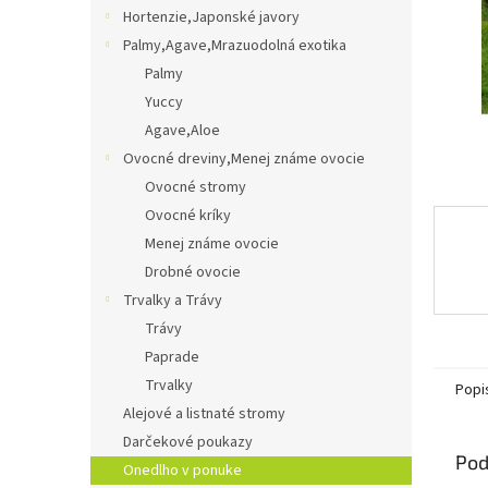
Hortenzie,Japonské javory
Palmy,Agave,Mrazuodolná exotika
Palmy
Yuccy
Agave,Aloe
Ovocné dreviny,Menej známe ovocie
Ovocné stromy
Ovocné kríky
Menej známe ovocie
Drobné ovocie
Trvalky a Trávy
Trávy
Paprade
Trvalky
Popi
Alejové a listnaté stromy
Darčekové poukazy
Pod
Onedlho v ponuke