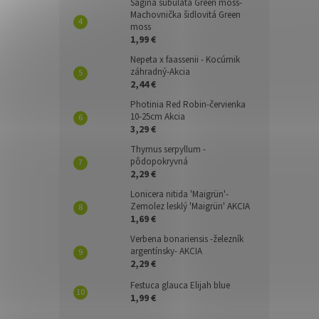
Sagina subulata Green moss-
Machovnička šidlovitá Green
moss
1,99 €
Nepeta x faassenii - Kocúrnik
záhradný-Akcia
2,44 €
Photinia Red Robin-červienka
10-25cm Akcia
3,29 €
Thymus serpyllum -
pôdopokryvná
2,29 €
Lonicera nitida 'Maigrün'-
Zemolez lesklý 'Maigrün' AKCIA
1,69 €
Verbena bonariensis -železník
argentínsky- AKCIA
2,29 €
Festuca glauca Elijah blue
1,99 €