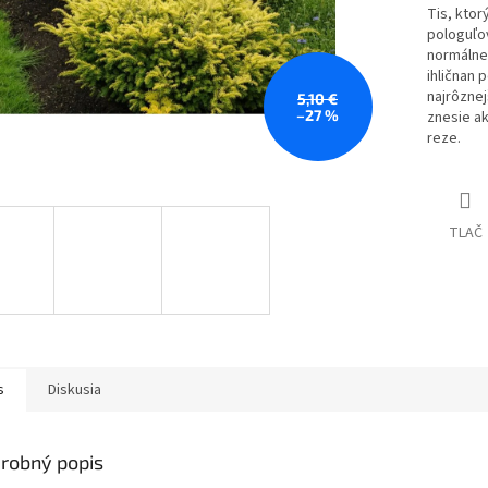
Tis, ktor
pologuľov
normálne 
ihličnan 
najrôznejš
5,10 €
–27 %
znesie ak
reze.
TLAČ
s
Diskusia
robný popis