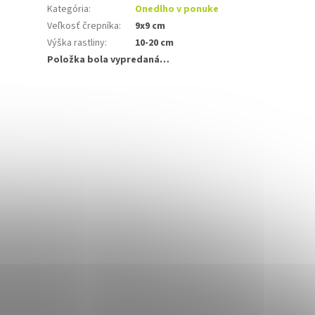
Kategória
:
Onedlho v ponuke
Veľkosť črepníka
:
9x9 cm
Výška rastliny
:
10-20 cm
Položka bola vypredaná…