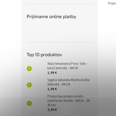
Popi
Prijímame online platby
Top 10 produktov
Stipa tenuissima Pony Tails -
kavyľ perovitý - AKCIA
1,99 €
Sagina subulata-Machovnička
šidlovitá - AKCIA
1,99 €
Prunus laucerasus novita -
vavrínovec Novita - AKCIA - 20-
35 cm
2,99 €