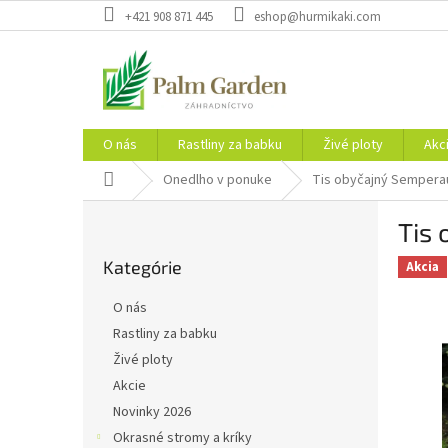
Prejsť
+421 908 871 445
eshop@hurmikaki.com
na
obsah
O nás
Rastliny za babku
Živé ploty
Akc
Domov
Onedlho v ponuke
Tis obyčajný Sempera
B
Tis
o
Preskočiť
č
Kategórie
kategórie
Akcia
n
ý
O nás
p
Rastliny za babku
a
Živé ploty
n
e
Akcie
l
Novinky 2026
Okrasné stromy a kríky