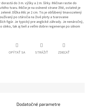
ý dorastá do 3 m. výšky a 2 m. šírky. Ihličnan rastie do
itého tvaru. Ihličie je na oslnené strane žlté, ostatné je
zelené. Dĺžka ihlíc je 2 cm. Tis je obľúbený tmavozelený
používaný po stáročia na živé ploty a tvarovanie
ích figúr.
Je typický pre anglické záhrady.
Je nenáročný,
o slnko, tak aj tieň a veľmi dobre regeneruje po silnom
OPÝTAŤ SA
STRÁŽIŤ
ZDIEĽAŤ
Dodatočné parametre