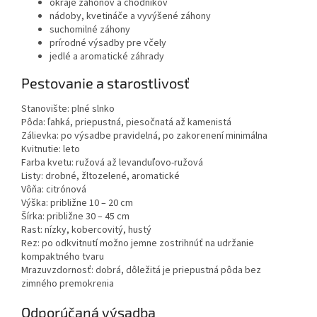
okraje záhonov a chodníkov
nádoby, kvetináče a vyvýšené záhony
suchomilné záhony
prírodné výsadby pre včely
jedlé a aromatické záhrady
Pestovanie a starostlivosť
Stanovište: plné slnko
Pôda: ľahká, priepustná, piesočnatá až kamenistá
Zálievka: po výsadbe pravidelná, po zakorenení minimálna
Kvitnutie: leto
Farba kvetu: ružová až levanduľovo-ružová
Listy: drobné, žltozelené, aromatické
Vôňa: citrónová
Výška: približne 10 – 20 cm
Šírka: približne 30 – 45 cm
Rast: nízky, kobercovitý, hustý
Rez: po odkvitnutí možno jemne zostrihnúť na udržanie
kompaktného tvaru
Mrazuvzdornosť: dobrá, dôležitá je priepustná pôda bez
zimného premokrenia
Odporúčaná výsadba