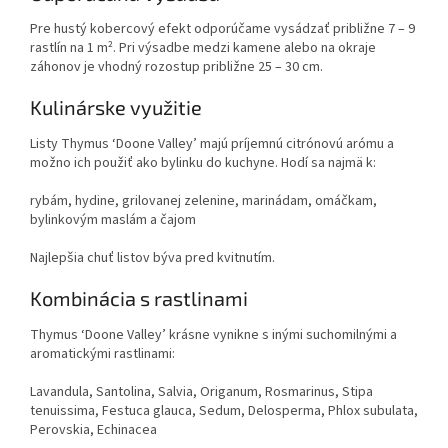
Pre hustý kobercový efekt odporúčame vysádzať približne 7 – 9
rastlín na 1 m². Pri výsadbe medzi kamene alebo na okraje
záhonov je vhodný rozostup približne 25 – 30 cm.
Kulinárske využitie
Listy Thymus ‘Doone Valley’ majú príjemnú citrónovú arómu a
možno ich použiť ako bylinku do kuchyne. Hodí sa najmä k:
rybám, hydine, grilovanej zelenine, marinádam, omáčkam,
bylinkovým maslám a čajom
Najlepšia chuť listov býva pred kvitnutím.
Kombinácia s rastlinami
Thymus ‘Doone Valley’ krásne vynikne s inými suchomilnými a
aromatickými rastlinami:
Lavandula, Santolina, Salvia, Origanum, Rosmarinus, Stipa
tenuissima, Festuca glauca, Sedum, Delosperma, Phlox subulata,
Perovskia, Echinacea