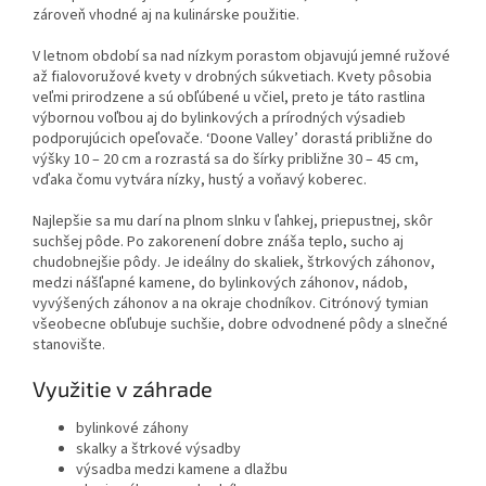
zároveň vhodné aj na kulinárske použitie.
V letnom období sa nad nízkym porastom objavujú jemné ružové
až fialovoružové kvety v drobných súkvetiach. Kvety pôsobia
veľmi prirodzene a sú obľúbené u včiel, preto je táto rastlina
výbornou voľbou aj do bylinkových a prírodných výsadieb
podporujúcich opeľovače. ‘Doone Valley’ dorastá približne do
výšky 10 – 20 cm a rozrastá sa do šírky približne 30 – 45 cm,
vďaka čomu vytvára nízky, hustý a voňavý koberec.
Najlepšie sa mu darí na plnom slnku v ľahkej, priepustnej, skôr
suchšej pôde. Po zakorenení dobre znáša teplo, sucho aj
chudobnejšie pôdy. Je ideálny do skaliek, štrkových záhonov,
medzi nášľapné kamene, do bylinkových záhonov, nádob,
vyvýšených záhonov a na okraje chodníkov. Citrónový tymian
všeobecne obľubuje suchšie, dobre odvodnené pôdy a slnečné
stanovište.
Využitie v záhrade
bylinkové záhony
skalky a štrkové výsadby
výsadba medzi kamene a dlažbu