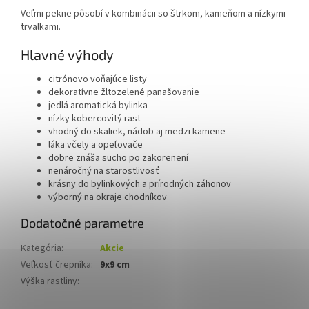
Veľmi pekne pôsobí v kombinácii so štrkom, kameňom a nízkymi
trvalkami.
Hlavné výhody
citrónovo voňajúce listy
dekoratívne žltozelené panašovanie
jedlá aromatická bylinka
nízky kobercovitý rast
vhodný do skaliek, nádob aj medzi kamene
láka včely a opeľovače
dobre znáša sucho po zakorenení
nenáročný na starostlivosť
krásny do bylinkových a prírodných záhonov
výborný na okraje chodníkov
Dodatočné parametre
Kategória
:
Akcie
Veľkosť črepníka
:
9x9 cm
Výška rastliny
: