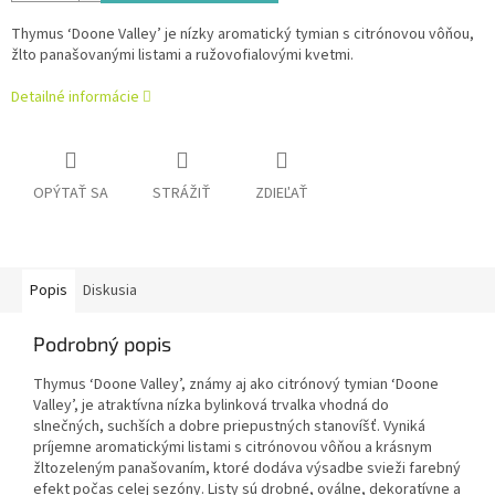
Thymus ‘Doone Valley’ je nízky aromatický tymian s citrónovou vôňou,
žlto panašovanými listami a ružovofialovými kvetmi.
Detailné informácie
OPÝTAŤ SA
STRÁŽIŤ
ZDIEĽAŤ
Popis
Diskusia
Podrobný popis
Thymus ‘Doone Valley’, známy aj ako citrónový tymian ‘Doone
Valley’, je atraktívna nízka bylinková trvalka vhodná do
slnečných, suchších a dobre priepustných stanovíšť. Vyniká
príjemne aromatickými listami s citrónovou vôňou a krásnym
žltozeleným panašovaním, ktoré dodáva výsadbe svieži farebný
efekt počas celej sezóny. Listy sú drobné, oválne, dekoratívne a