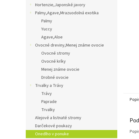
Hortenzie,Japonské javory
Palmy,Agave,Mrazuodolná exotika
Palmy
Yuccy
Agave,Aloe
Ovocné dreviny,Menej známe ovocie
Ovocné stromy
Ovocné kríky
Menej známe ovocie
Drobné ovocie
Trvalky a Trávy
Trávy
Popi
Paprade
Trvalky
Alejové a listnaté stromy
Pod
Darčekové poukazy
Popi
Onedlho v ponuke