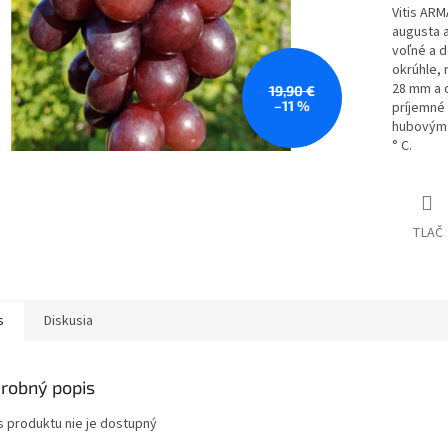
Vitis ARM
augusta 
voľné a d
okrúhle, 
28 mm a d
19,90 €
–11 %
príjemné 
hubovým 
° C.
TLAČ
s
Diskusia
robný popis
s produktu nie je dostupný