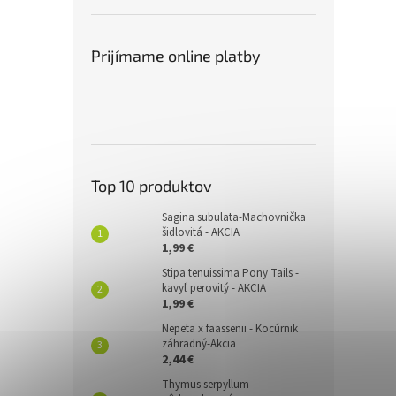
Prijímame online platby
Top 10 produktov
Sagina subulata-Machovnička
šidlovitá - AKCIA
1,99 €
Stipa tenuissima Pony Tails -
kavyľ perovitý - AKCIA
1,99 €
Nepeta x faassenii - Kocúrnik
záhradný-Akcia
2,44 €
Thymus serpyllum -