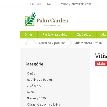
Prejsť
+421 908 871 445
eshop@hurmikaki.com
na
obsah
O nás
Rastliny za babku
Živé ploty
Akc
Domov
Onedlho v ponuke
Vitis vinifera Armani
B
Viti
o
Preskočiť
č
Kategórie
kategórie
Akcia
n
ý
O nás
p
Rastliny za babku
a
Živé ploty
n
e
Akcie
l
Novinky 2026
Okrasné stromy a kríky