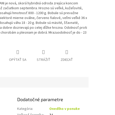
ANI je nová, skorá hybridná odroda zrejúca koncom
až začiatkom septembra.
Hrozno sú veľké, kužeľovité,
osahujú hmotnosť 800 - 1200 g. Bobule sú prevažne
niektoré mierne oválne, červeno fialové, veľmi veľké 36 x
osahujú váhu 18 - 20 g. Bobule sú mäsité, šťavnaté,
a dobre dozrievajú po celej dĺžke hrozna.
Odolnosť proti
chorobám a plesniam je dobrá.
Mrazuodolnosť je do - 23
OPÝTAŤ SA
STRÁŽIŤ
ZDIEĽAŤ
Dodatočné parametre
Kategória
:
Onedlho v ponuke