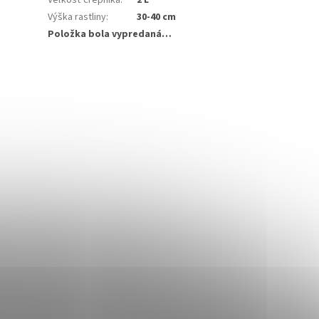
Veľkosť črepníka
:
2 L
Výška rastliny
:
30-40 cm
Položka bola vypredaná…