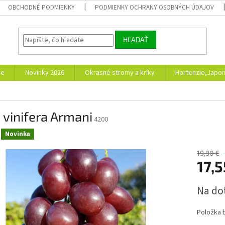
OBCHODNÉ PODMIENKY
PODMIENKY OCHRANY OSOBNÝCH ÚDAJOV
HĽADAŤ
ie
Novinky 2026
Okrasné stromy a kríky
Hortenzie,Japon
s vinifera Armani
4200
Novinka
19,90 €
17,5
Jednotk
Na do
cena:
Položka 