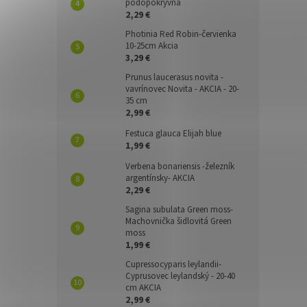
pôdopokryvná
2,29 €
Photinia Red Robin-červienka
10-25cm Akcia
3,29 €
Prunus laucerasus novita -
vavrínovec Novita - AKCIA - 20-
35 cm
2,99 €
Festuca glauca Elijah blue
1,99 €
Verbena bonariensis -železník
argentínsky- AKCIA
2,29 €
Sagina subulata Green moss-
Machovnička šidlovitá Green
moss
1,99 €
Cupressocyparis leylandii-
Cyprusovec leylandský - 20-40
cm AKCIA
2,99 €