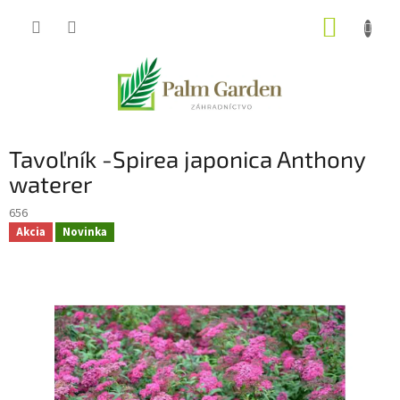
Prejsť
NÁKUP
na
obsah
KOŠÍK
Tavoľník -Spirea japonica Anthony
waterer
656
Akcia
Novinka