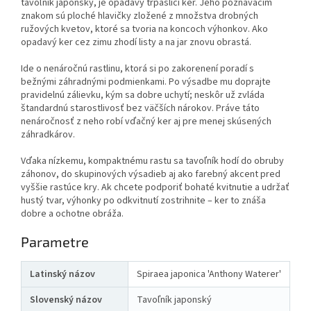
tavoľník japonský, je opadavý trpasličí ker. Jeho poznávacím
znakom sú ploché hlavičky zložené z množstva drobných
ružových kvetov, ktoré sa tvoria na koncoch výhonkov. Ako
opadavý ker cez zimu zhodí listy a na jar znovu obrastá.
Ide o nenáročnú rastlinu, ktorá si po zakorenení poradí s
bežnými záhradnými podmienkami. Po výsadbe mu doprajte
pravidelnú zálievku, kým sa dobre uchytí; neskôr už zvláda
štandardnú starostlivosť bez väčších nárokov. Práve táto
nenáročnosť z neho robí vďačný ker aj pre menej skúsených
záhradkárov.
Vďaka nízkemu, kompaktnému rastu sa tavoľník hodí do obruby
záhonov, do skupinových výsadieb aj ako farebný akcent pred
vyššie rastúce kry. Ak chcete podporiť bohaté kvitnutie a udržať
hustý tvar, výhonky po odkvitnutí zostrihnite – ker to znáša
dobre a ochotne obráža.
Parametre
Latinský názov
Spiraea japonica 'Anthony Waterer'
Slovenský názov
Tavoľník japonský