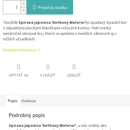
Pridať do košíka
Tavoľník
Spiraea japonica 'Anthony Waterer'
je opadavý trpasličí ker
s nápadnými plochými hlavičkami ružových kvetov. Patrí medzi
nenáročné okrasné kry, ktoré sa uplatnia v menších záhonoch aj v
nižších výsadbách.
Detailné informácie
OPÝTAŤ SA
STRÁŽIŤ
ZDIEĽAŤ
Popis
Diskusia
Podrobný popis
Spiraea japonica 'Anthony Waterer'
, u nás známy ako