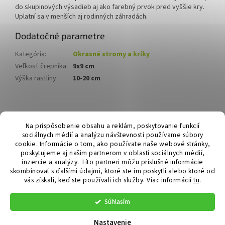
do skupinových výsadieb aj ako farebný prvok pred vyššie kry.
Uplatní sa v menších aj rodinných záhradách.
Dodatočné parametre
Kategória
:
Okrasné stromy a kríky
Veľkosť črepníka
:
9x9 cm
Výška rastliny
:
10-20 cm
Z
á
Hurmikaki.com
Na prispôsobenie obsahu a reklám, poskytovanie funkcií
p
sociálnych médií a analýzu návštevnosti používame súbory
ä
cookie. Informácie o tom, ako používate naše webové stránky,
t
poskytujeme aj našim partnerom v oblasti sociálnych médií,
i
inzercie a analýzy. Títo partneri môžu príslušné informácie
skombinovať s ďalšími údajmi, ktoré ste im poskytli alebo ktoré od
e
vás získali, keď ste používali ich služby.
Viac informácií
tu
.
Vytvoril Shoptet
Súhlasím
Copyright 2026
Hurmikaki.com
. Všetky práva vyhradené.
Nastavenie