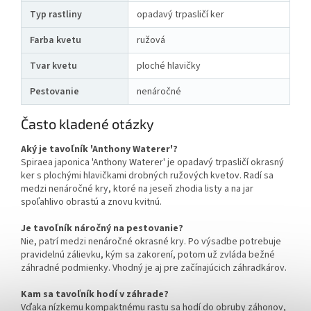
Typ rastliny
opadavý trpasličí ker
Farba kvetu
ružová
Tvar kvetu
ploché hlavičky
Pestovanie
nenáročné
Často kladené otázky
Aký je tavoľník 'Anthony Waterer'?
Spiraea japonica 'Anthony Waterer' je opadavý trpasličí okrasný
ker s plochými hlavičkami drobných ružových kvetov. Radí sa
medzi nenáročné kry, ktoré na jeseň zhodia listy a na jar
spoľahlivo obrastú a znovu kvitnú.
Je tavoľník náročný na pestovanie?
Nie, patrí medzi nenáročné okrasné kry. Po výsadbe potrebuje
pravidelnú zálievku, kým sa zakorení, potom už zvláda bežné
záhradné podmienky. Vhodný je aj pre začínajúcich záhradkárov.
Kam sa tavoľník hodí v záhrade?
Vďaka nízkemu kompaktnému rastu sa hodí do obruby záhonov,