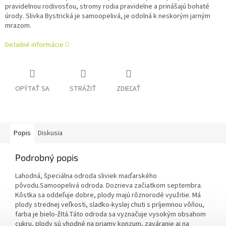
pravidelnou rodivosťou, stromy rodia pravidelne a prinášajú bohaté
úrody. Slivka Bystrická je samoopelivá, je odolná k neskorým jarným
mrazom.
Detailné informácie
OPÝTAŤ SA
STRÁŽIŤ
ZDIEĽAŤ
Popis
Diskusia
Podrobný popis
Lahodná, špeciálna odroda sliviek maďarského
pôvodu.Samoopelivá odroda. Dozrieva začiatkom septembra.
Kôstka sa oddeľuje dobre, plody majú rôznorodé využitie. Má
plody strednej veľkosti, sladko-kyslej chuti s príjemnou vôňou,
farba je bielo-žltá.
Táto odroda sa vyznačuje vysokým obsahom
cukru, plody sú vhodné na priamy konzum, zaváranie aj na