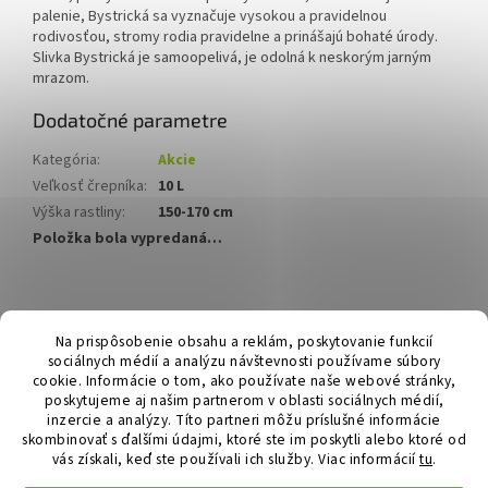
palenie, Bystrická sa vyznačuje vysokou a pravidelnou
rodivosťou, stromy rodia pravidelne a prinášajú bohaté úrody.
Slivka Bystrická je samoopelivá, je odolná k neskorým jarným
mrazom.
Dodatočné parametre
Kategória
:
Akcie
Veľkosť črepníka
:
10 L
Výška rastliny
:
150-170 cm
Položka bola vypredaná…
Z
á
Hurmikaki.com
Na prispôsobenie obsahu a reklám, poskytovanie funkcií
p
sociálnych médií a analýzu návštevnosti používame súbory
ä
cookie. Informácie o tom, ako používate naše webové stránky,
t
poskytujeme aj našim partnerom v oblasti sociálnych médií,
i
inzercie a analýzy. Títo partneri môžu príslušné informácie
skombinovať s ďalšími údajmi, ktoré ste im poskytli alebo ktoré od
e
vás získali, keď ste používali ich služby.
Viac informácií
tu
.
Vytvoril Shoptet