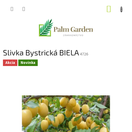
Prejsť
NÁKUP
na
obsah
KOŠÍK
Slivka Bystrická BIELA
4726
Akcia
Novinka