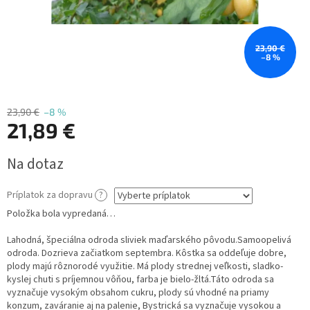
23,90 €
–8 %
23,90 €
–8 %
21,89 €
Jednotková
Na dotaz
cena:
Príplatok za dopravu
?
Položka bola vypredaná…
Lahodná, špeciálna odroda sliviek maďarského pôvodu.Samoopelivá
odroda. Dozrieva začiatkom septembra. Kôstka sa oddeľuje dobre,
plody majú rôznorodé využitie. Má plody strednej veľkosti, sladko-
kyslej chuti s príjemnou vôňou, farba je bielo-žltá.
Táto odroda sa
vyznačuje vysokým obsahom cukru, plody sú vhodné na priamy
konzum, zaváranie aj na palenie, Bystrická sa vyznačuje vysokou a