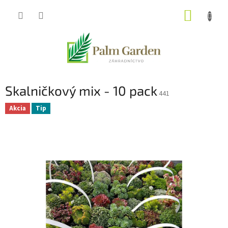
Prejsť
NÁKUP
na
obsah
KOŠÍK
Skalničkový mix - 10 pack
441
Akcia
Tip