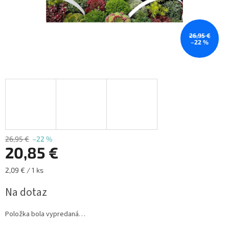
26,95 €
–22 %
26,95 €
–22 %
20,85 €
Jednotková
2,09 € / 1 ks
cena:
Na dotaz
Položka bola vypredaná…