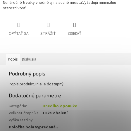
Nenáročné trvalky vhodné aj na suché miesta.Vyžadujú minimálnu
starostlivosť.
OPÝTAŤ SA
STRÁŽIŤ
ZDIEĽAŤ
Popis
Diskusia
Podrobný popis
Popis produktu nie je dostupný
Dodatočné parametre
Kategória
:
Onedlho v ponuke
Veľkosť črepníka
:
10 ks v balení
Výška rastliny
:
Položka bola vypredaná…